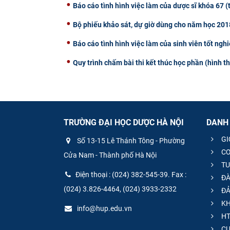
Báo cáo tình hình việc làm của dược sĩ khóa 67 
Bộ phiếu khảo sát, dự giờ dùng cho năm học 20
Báo cáo tình hình việc làm của sinh viên tốt ngh
Quy trình chấm bài thi kết thúc học phần (hình th
TRƯỜNG ĐẠI HỌC DƯỢC HÀ NỘI
DANH
GI
Số 13-15 Lê Thánh Tông - Phường
CƠ
Cửa Nam - Thành phố Hà Nội
TU
Điện thoại : (024) 382-545-39. Fax :
ĐÀ
(024) 3.826-4464, (024) 3933-2332
ĐẢ
KH
info@hup.edu.vn
HT
CƯ