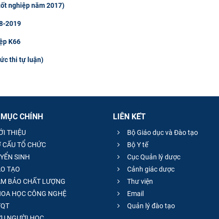
(tốt nghiệp năm 2017)
18-2019
iệp K66
ức thi tự luận)
 MỤC CHÍNH
LIÊN KẾT
ỚI THIỆU
Bộ Giáo dục và Đào tạo
 CẤU TỔ CHỨC
Bộ Y tế
YỂN SINH
Cục Quản lý dược
O TẠO
Cảnh giác dược
M BẢO CHẤT LƯỢNG
Thư viện
OA HỌC CÔNG NGHỆ
Email
QT
Quản lý đào tạo
̣U NGƯỜI HỌC