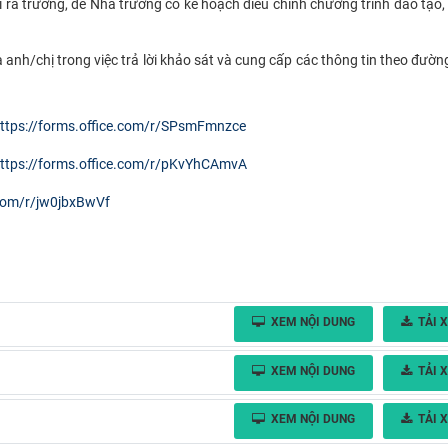
i ra trường, để Nhà trường có kế hoạch điều chỉnh chương trình đào tạo,
chị trong việc trả lời khảo sát và cung cấp các thông tin theo đường
ttps://forms.office.com/r/SPsmFmnzce
ttps://forms.office.com/r/pKvYhCAmvA
.com/r/jw0jbxBwVf
XEM NỘI DUNG
TẢI 
XEM NỘI DUNG
TẢI 
XEM NỘI DUNG
TẢI 