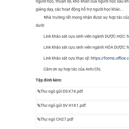
người học, thuận lợi, khó khăn của người học sau kh
giảng dạy, các hoạt động hỗ trợ người học khác...
Nhà trường rất mong nhận được sự hợp tác của anh/
dưới:
Link khảo sát cựu sinh viên ngành DƯỢC HỌC:
h
Link khảo sát cựu sinh viên ngành HÓA DƯỢC:
h
Link khảo sát cựu thạc sỹ:
https://forms.office
Cảm ơn sự hợp tác của Anh/Chị.
Tệp đính kèm:
Thư ngỏ gửi DS K74.pdf
Thư ngỏ gửi SV H1K1.pdf
Thư ngỏ CH27.pdf