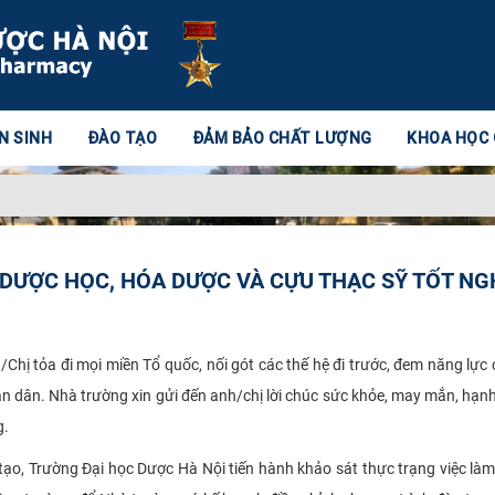
N SINH
ĐÀO TẠO
ĐẢM BẢO CHẤT LƯỢNG
KHOA HỌC
 DƯỢC HỌC, HÓA DƯỢC VÀ CỰU THẠC SỸ TỐT NG
 tỏa đi mọi miền Tổ quốc, nối gót các thế hệ đi trước, đem năng lực
n dân. Nhà trường xin gửi đến anh/chị lời chúc sức khỏe, may mắn, hạn
g.
Trường Đại học Dược Hà Nội tiến hành khảo sát thực trạng việc làm