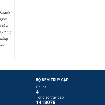
ệ người
ội là
ệ sinh
xây dựng
rường
học
BỘ ĐẾM TRUY CẬP
Online
4
Tổng số truy cập
1418078