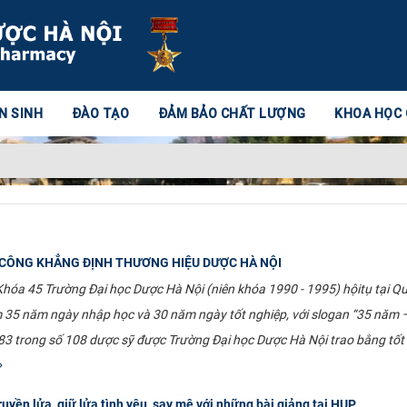
N SINH
ĐÀO TẠO
ĐẢM BẢO CHẤT LƯỢNG
KHOA HỌC
 CÔNG KHẲNG ĐỊNH THƯƠNG HIỆU DƯỢC HÀ NỘI
hóa 45 Trường Đại học Dược Hà Nội (niên khóa 1990 - 1995) hộitụ tại Q
ệm 35 năm ngày nhập học và 30 năm ngày tốt nghiệp, với slogan “35 năm 
 83 trong số 108 dược sỹ được Trường Đại học Dược Hà Nội trao bằng tốt
yền lửa, giữ lửa tình yêu, say mê với những bài giảng tại HUP