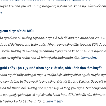
uyền lửa tình yêu với những bài giảng, nghiên cứu khoa học về thuốc c
m
 cựu dược sĩ tiêu biểu
ào tạo dược sĩ, Trường Đại học Dược Hà Nội đã đào tạo được hơn 20.000 
dược sĩ đại học trong toàn quốc. Nhà trường cũng đào tạo hơn 80% dược 
c sĩ của Trường đã và đang giữ những trọng trách khác nhau của ngành d
cho sự nghiệp chăm sóc và bảo vệ sức khỏe nhân dân.
Xem thêm
ười Thầy Tận Tụy, Nhà Khoa học xuất sắc, Nhà Lãnh đạo tâm huyết
ảnh người thầy luôn giữ một vị trí đặc biệt, không chỉ là người truyền đạt
g con đường tri thức và lý tưởng sống. Đối với Trường Đại học Dược Hà N
ã trở thành biểu tượng cho sự tận tụy và lòng yêu nghề. Suốt cuộc đời
o sự nghiệp giáo dục và nghiên cứu khoa học, để lại dấu ấn sâu đậm tro
ái trường 13-15 Lê Thánh Tông.
Xem thêm