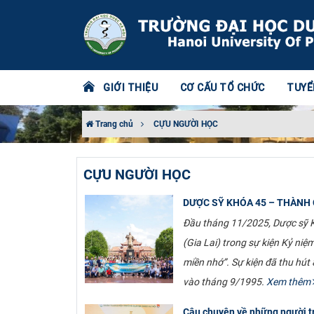
GIỚI THIỆU
CƠ CẤU TỔ CHỨC
TUYỂ
Trang chủ
CỰU NGƯỜI HỌC
CỰU NGƯỜI HỌC
DƯỢC SỸ KHÓA 45 – THÀNH
Đầu tháng 11/2025, Dược sỹ K
(Gia Lai) trong sự kiện Kỷ ni
miền nhớ”. Sự kiện đã thu hút
vào tháng 9/1995.
Xem thêm
Câu chuyện về những người tru