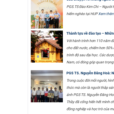
PGS.TS Đào Kim Chi – Người tr
hiểm nghèo tại HUP
Xem thê
Thành tựu về đào tạo – Những
Với hành trình hơn 110 năm đ
cho đất nước, chiếm hơn 50% 
trình độ sau đại học. Các dượ
Nam, có đóng góp quan trọng 
PGS TS. Nguyễn Đăng Hoà: Ng
Trong cuộc đời mỗi người, hình 
thức mà còn là người thắp sán
ảnh PGS TS. Nguyễn Đăng Hoà đ
Thầy đã cống hiến hết mình ch
đồng nghiệp và học trò của m