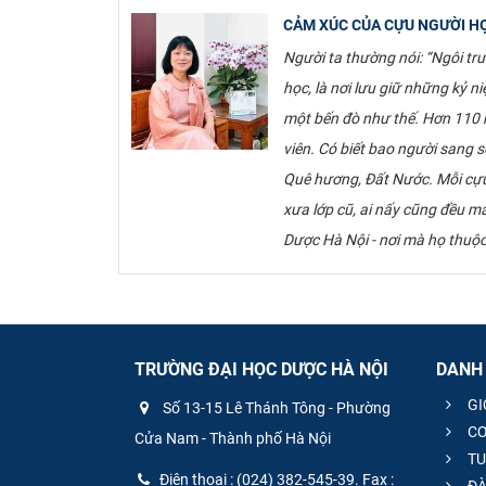
CẢM XÚC CỦA CỰU NGƯỜI H
Người ta thường nói: “Ngôi tr
học, là nơi lưu giữ những kỷ 
một bến đò như thế. Hơn 110 n
viên. Có biết bao người sang
Quê hương, Đất Nước. Mỗi cựu
xưa lớp cũ, ai nấy cũng đều 
Dược Hà Nội - nơi mà họ thuộc
TRƯỜNG ĐẠI HỌC DƯỢC HÀ NỘI
DANH
GI
Số 13-15 Lê Thánh Tông - Phường
CƠ
Cửa Nam - Thành phố Hà Nội
TU
Điện thoại : (024) 382-545-39. Fax :