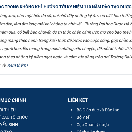
ỌC TRONG KHÔNG KHÍ HƯỚNG TỚI KỶ NIỆM 110 NĂM ĐÀO TẠO DƯỢC
ường xưa, như một bến đò cũ, nơi chở đầy những ký ức của biết bao thế h
niệm đẹp, làm ấm lòng mỗi khi chúng ta nhớ về”. Trường Đại học Dược Hà N
ăm qua, có biết bao chuyến đò tri thức chắp cánh ước mơ cho bao thế h
 sông mang theo hành trang kiến thức để bước vào cuộc sống, góp phần 
 người học đều mang trong mình những câu chuyện, để mỗi khi nhớ về t
mang theo những kỷ niệm ngọt ngào và cảm xúc dâng trào nơi Trường Đại 
 về.
Xem thêm
 MỤC CHÍNH
LIÊN KẾT
ỚI THIỆU
Bộ Giáo dục và Đào tạo
 CẤU TỔ CHỨC
Bộ Y tế
YỂN SINH
Cục Quản lý dược