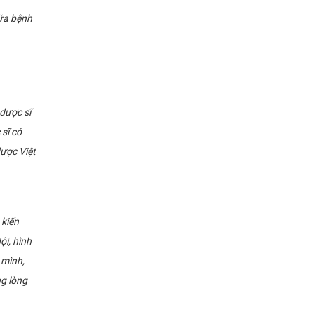
hữa bệnh
dược sĩ
sĩ có
ược Việt
 kiến
ội, hình
 mình,
ng lòng