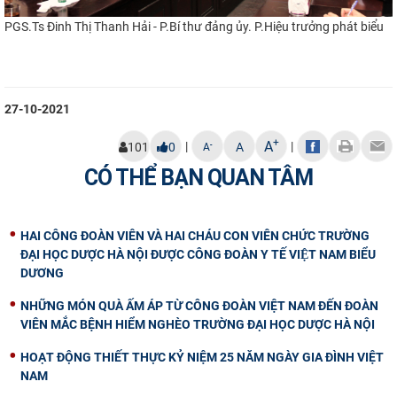
PGS.Ts Đinh Thị Thanh Hải - P.Bí thư đảng ủy. P.Hiệu trưởng phát biểu
27-10-2021
+
A
|
|
-
101
0
A
A
CÓ THỂ BẠN QUAN TÂM
HAI CÔNG ĐOÀN VIÊN VÀ HAI CHÁU CON VIÊN CHỨC TRƯỜNG
ĐẠI HỌC DƯỢC HÀ NỘI ĐƯỢC CÔNG ĐOÀN Y TẾ VIỆT NAM BIỂU
DƯƠNG
NHỮNG MÓN QUÀ ẤM ÁP TỪ CÔNG ĐOÀN VIỆT NAM ĐẾN ĐOÀN
VIÊN MẮC BỆNH HIỂM NGHÈO TRƯỜNG ĐẠI HỌC DƯỢC HÀ NỘI
HOẠT ĐỘNG THIẾT THỰC KỶ NIỆM 25 NĂM NGÀY GIA ĐÌNH VIỆT
NAM