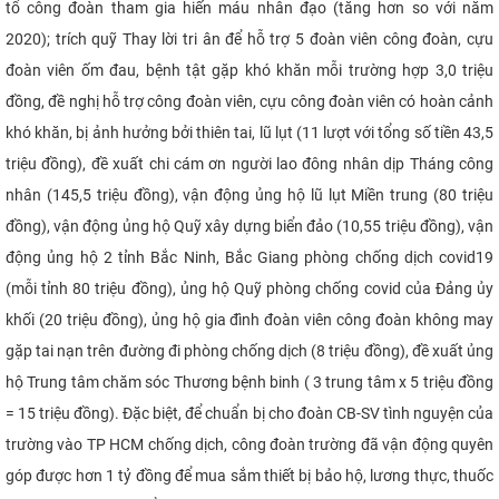
tổ công đoàn tham gia hiến máu nhân đạo (tăng hơn so với năm
2020); trích quỹ Thay lời tri ân để hỗ trợ 5 đoàn viên công đoàn, cựu
đoàn viên ốm đau, bệnh tật gặp khó khăn mỗi trường hợp 3,0 triệu
đồng, đề nghị hỗ trợ công đoàn viên, cựu công đoàn viên có hoàn cảnh
khó khăn, bị ảnh hưởng bởi thiên tai, lũ lụt (11 lượt với tổng số tiền 43,5
triệu đồng), đề xuất chi cám ơn người lao đông nhân dịp Tháng công
nhân (145,5 triệu đồng), vận động ủng hộ lũ lụt Miền trung (80 triệu
đồng), vận động ủng hộ Quỹ xây dựng biển đảo (10,55 triệu đồng), vận
động ủng hộ 2 tỉnh Bắc Ninh, Bắc Giang phòng chống dịch covid19
(mỗi tỉnh 80 triệu đồng), ủng hộ Quỹ phòng chống covid của Đảng ủy
khối (20 triệu đồng), ủng hộ gia đình đoàn viên công đoàn không may
gặp tai nạn trên đường đi phòng chống dịch (8 triệu đồng), đề xuất ủng
hộ Trung tâm chăm sóc Thương bệnh binh ( 3 trung tâm x 5 triệu đồng
= 15 triệu đồng). Đặc biệt, để chuẩn bị cho đoàn CB-SV tình nguyện của
trường vào TP HCM chống dịch, công đoàn trường đã vận động quyên
góp được hơn 1 tỷ đồng để mua sắm thiết bị bảo hộ, lương thực, thuốc