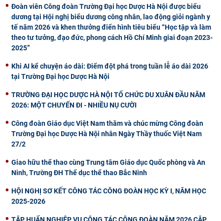
Đoàn viên Công đoàn Trường Đại học Dược Hà Nội được biểu
dương tại Hội nghị biểu dương công nhân, lao động giỏi ngành y
tế năm 2026 và khen thưởng điển hình tiêu biểu “Học tập và làm
theo tư tưởng, đạo đức, phong cách Hồ Chí Minh giai đoạn 2023-
2025”
Khi AI kể chuyện áo dài: Điểm đột phá trong tuần lễ áo dài 2026
tại Trường Đại học Dược Hà Nội
TRƯỜNG ĐẠI HỌC DƯỢC HÀ NỘI TỔ CHỨC DU XUÂN ĐẦU NĂM
2026: MỘT CHUYẾN ĐI - NHIỀU NỤ CƯỜI
Công đoàn Giáo dục Việt Nam thăm và chúc mừng Công đoàn
Trường Đại học Dược Hà Nội nhân Ngày Thầy thuốc Việt Nam
27/2
Giao hữu thể thao cùng Trung tâm Giáo dục Quốc phòng và An
Ninh, Trường ĐH Thể dục thể thao Bắc Ninh
HỘI NGHỊ SƠ KẾT CÔNG TÁC CÔNG ĐOÀN HỌC KỲ I, NĂM HỌC
2025-2026
TẬP HUẤN NGHIỆP VỤ CÔNG TÁC CÔNG ĐOÀN NĂM 2026 CẬP