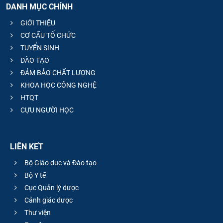
DANH MỤC CHÍNH
GIỚI THIỆU
CƠ CẤU TỔ CHỨC
TUYỂN SINH
ĐÀO TẠO
ĐẢM BẢO CHẤT LƯỢNG
KHOA HỌC CÔNG NGHỆ
HTQT
CỰU NGƯỜI HỌC
LIÊN KẾT
Bộ Giáo dục và Đào tạo
Bộ Y tế
Cục Quản lý dược
Cảnh giác dược
Thư viện