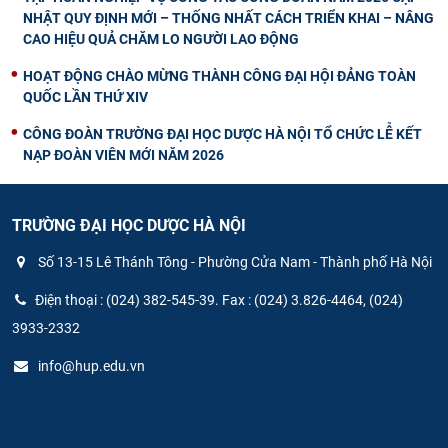
NHẬT QUY ĐỊNH MỚI – THỐNG NHẤT CÁCH TRIỂN KHAI – NÂNG
CAO HIỆU QUẢ CHĂM LO NGƯỜI LAO ĐỘNG
HOẠT ĐỘNG CHÀO MỪNG THÀNH CÔNG ĐẠI HỘI ĐẢNG TOÀN
QUỐC LẦN THỨ XIV
CÔNG ĐOÀN TRƯỜNG ĐẠI HỌC DƯỢC HÀ NỘI TỔ CHỨC LỄ KẾT
NẠP ĐOÀN VIÊN MỚI NĂM 2026
TRƯỜNG ĐẠI HỌC DƯỢC HÀ NỘI
Số 13-15 Lê Thánh Tông - Phường Cửa Nam - Thành phố Hà Nội
Điện thoại : (024) 382-545-39. Fax : (024) 3.826-4464, (024)
3933-2332
info@hup.edu.vn