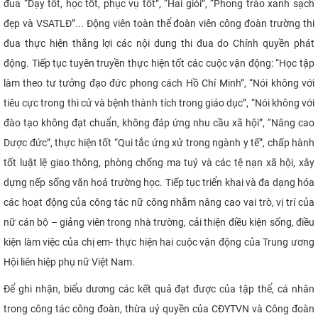
đua “Dạy tốt, học tốt, phục vụ tốt”, “Hai giỏi”, “Phong trào xanh sạch
đẹp và VSATLĐ”... Động viên toàn thể đoàn viên công đoàn trường thi
đua thực hiện thắng lợi các nội dung thi đua do Chính quyền phát
động. Tiếp tục tuyên truyền thực hiện tốt các cuộc vận động: “Học tập
làm theo tư tưởng đạo đức phong cách Hồ Chí Minh”, “Nói không với
tiêu cực trong thi cử và bệnh thành tích trong giáo dục”, “Nói không với
đào tạo không đạt chuẩn, không đáp ứng nhu cầu xã hội”, “Nâng cao
Dược đức”, thực hiện tốt “Qui tắc ứng xử trong ngành y tế”, chấp hành
tốt luật lệ giao thông, phòng chống ma tuý và các tệ nạn xã hội, xây
dựng nếp sống văn hoá trường học. Tiếp tục triển khai và đa dạng hóa
các hoạt động của công tác nữ công nhằm nâng cao vai trò, vị trí của
nữ cán bộ – giảng viên trong nhà trường, cải thiện điều kiện sống, điều
kiện làm việc của chị em- thực hiện hai cuộc vận động của Trung ương
Hội liên hiệp phụ nữ Việt Nam.
Để ghi nhận, biểu dương các kết quả đạt được của tập thể, cá nhân
trong công tác công đoàn, thừa
uỷ quyền của CĐYTVN và Công đoàn