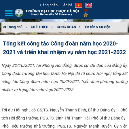
Đăng nhập
Liên hệ
Trang chủ
GIỚI THIỆU
CÔNG ĐOÀN
Tin tức & Sự kiện
GIỚI THIỆU
Tổng kết công tác Công đoàn năm học 2020-
2021 và triển khai nhiệm vụ năm học 2021-2022
CƠ CẤU TỔ CHỨC
TUYỂN SINH
Ngày 22/10/2021, tại Phòng Hội đồng, được sự chỉ đạo của Đảng ủy,
Công đoàn
Trường Đại học Dược Hà Nội đã tổ chức Hội nghị tổng kết
ĐÀO TẠO
công tác Công đoàn năm học 2020-2021, triển khai phương hướng
nhiệm vụ trọng tâm năm học 2021-2022.
ĐẢM BẢO CHẤT LƯỢNG
KHOA HỌC CÔNG NGHỆ
Tới dự Hội nghị, có GS.TS. Nguyễn Thanh Bình, Bí thư Đảng ủy – Chủ
tịch Hội đồng trường, PGS.TS
.
Đinh Thị Thanh Hải, Phó Bí thư Đảng ủy -
HTQT
Phó Hiệu trưởng nhà trường
,
PGS.TS. Nguyễn Mạnh Tuyển, Ủy viên