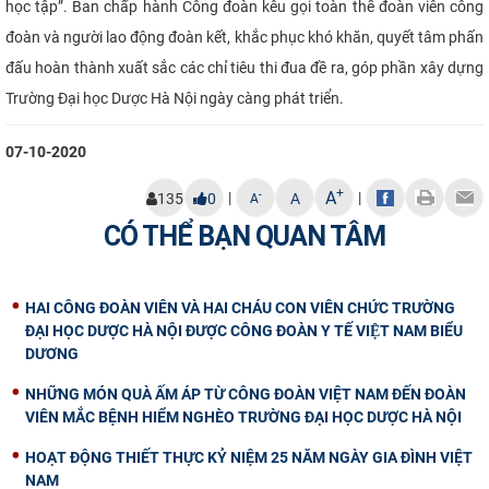
học tập”
. Ban chấp hành Công đoàn kêu gọi toàn thể đoàn viên công
đoàn và người lao động đoàn kết, khắc phục khó khăn, quyết tâm phấn
đấu hoàn thành xuất sắc các chỉ tiêu thi đua đề ra, góp phần xây dựng
Trường Đại học Dược Hà Nội ngày càng phát triển.​
07-10-2020
+
A
|
|
-
135
0
A
A
CÓ THỂ BẠN QUAN TÂM
HAI CÔNG ĐOÀN VIÊN VÀ HAI CHÁU CON VIÊN CHỨC TRƯỜNG
ĐẠI HỌC DƯỢC HÀ NỘI ĐƯỢC CÔNG ĐOÀN Y TẾ VIỆT NAM BIỂU
DƯƠNG
NHỮNG MÓN QUÀ ẤM ÁP TỪ CÔNG ĐOÀN VIỆT NAM ĐẾN ĐOÀN
VIÊN MẮC BỆNH HIỂM NGHÈO TRƯỜNG ĐẠI HỌC DƯỢC HÀ NỘI
HOẠT ĐỘNG THIẾT THỰC KỶ NIỆM 25 NĂM NGÀY GIA ĐÌNH VIỆT
NAM