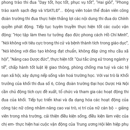
phong trào thi đua “Dạy tốt, học tốt, phục vụ tốt”, “Hai giỏi”, “Phong
trào xanh sạch đẹp và VSATLĐ”... Động viên toàn thể đoàn viên công
đoàn trường thi đua thực hiện thắng lợi các nội dung thi đua do Chính
quyền phát động. Tiếp tục tuyên truyền thực hiện tốt các cuộc vận
động: “Học tập làm theo tư tưởng đạo đức phong cách Hồ Chí Minh”,
“Nói không với tiêu cực trong thi cử và bệnh thành tích trong giáo dục”,
“Nói không với đào tạo không đạt chuẩn, không đáp ứng nhu cầu xã
hội”, “Nâng cao Dược đức”, thực hiện tốt “Qui tắc ứng xử trong ngành y
tế”, chấp hành tốt luật lệ giao thông, phòng chống ma tuý và các tệ
nạn xã hội, xây dựng nếp sống văn hoá trường học. Với vai trò là Khối
trưởng của khối thi đua số 6, Công đoàn trường Đại học Dược Hà Nội
cần chủ động tích cực đề xuất, tổ chức và tham gia các hoạt động thi
đua của khối. Tiếp tục triển khai và đa dạng hóa các hoạt động của
công tác nữ công nhằm nâng cao vai trò, vị trí của nữ cán bộ – giảng
viên trong nhà trường, cải thiện điều kiện sống, điều kiện làm việc của
chị em- thực hiện hai cuộc vận động của Trung ương Hội liên hiệp phụ