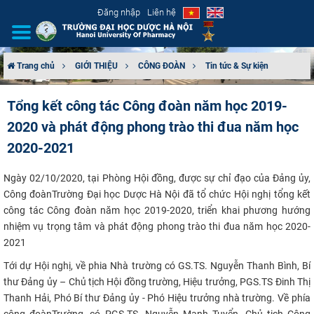
Đăng nhập
Liên hệ
Trang chủ
GIỚI THIỆU
CÔNG ĐOÀN
Tin tức & Sự kiện
GIỚI THIỆU
Tổng kết công tác Công đoàn năm học 2019-
2020 và phát động phong trào thi đua năm học
CƠ CẤU TỔ CHỨC
2020-2021
TUYỂN SINH
Ngày 02/10/2020, tại Phòng Hội đồng, được sự chỉ đạo của Đảng ủy,
ĐÀO TẠO
Công đoànTrường Đại học Dược Hà Nội đã tổ chức Hội nghị tổng kết
công tác Công đoàn năm học 2019-2020, triển khai phương hướng
nhiệm vụ trọng tâm và phát động phong trào thi đua năm học 2020-
ĐẢM BẢO CHẤT LƯỢNG
2021
KHOA HỌC CÔNG NGHỆ
Tới dự Hội nghị, về phia Nhà trường có GS.TS. Nguyễn Thanh Bình, Bí
thư Đảng ủy – Chủ tịch Hội đồng trường, Hiệu trưởng, PGS.TS Đinh Thị
HTQT
Thanh Hải, Phó Bí thư Đảng ủy - Phó Hiệu trưởng nhà trường. Về phía
công đoànTrường, có PGS.TS. Nguyễn Mạnh Tuyển, Chủ tịch Công