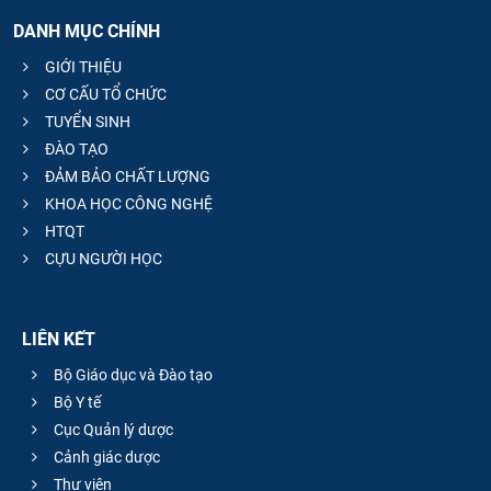
DANH MỤC CHÍNH
GIỚI THIỆU
CƠ CẤU TỔ CHỨC
TUYỂN SINH
ĐÀO TẠO
ĐẢM BẢO CHẤT LƯỢNG
KHOA HỌC CÔNG NGHỆ
HTQT
CỰU NGƯỜI HỌC
LIÊN KẾT
Bộ Giáo dục và Đào tạo
Bộ Y tế
Cục Quản lý dược
Cảnh giác dược
Thư viện