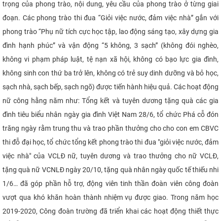
trọng của phong trào, nội dung, yêu cầu của phong trào ở từng giai
đoạn.
Các
phong trào thi đua “Giỏi việc nước, đảm việc nhà” gắn với
phong trào “Phụ nữ tích cực học tập, lao động sáng tạo, xây dựng gia
đình hạnh phúc” và vận động “5 không, 3 sạch” (không đói nghèo,
không vi phạm pháp luật, tệ nạn xã hội, không có bạo lực gia đình,
không sinh con thứ ba trở lên, không có trẻ suy dinh dưỡng và bỏ học,
sạch nhà, sạch bếp, sạch ngõ) được tiến hành hiệu quả. Các hoạt động
nữ công hằng năm như: Tổng kết và tuyên dương tặng quà các gia
đình tiêu biểu nhân ngày gia đình Việt Nam 28/6, tổ chức Phá cỗ đón
trăng ngày rằm trung thu và trao phần thưởng cho cho con em CBVC
thi đỗ đại học, tổ chức tổng kết phong trào thi đua "giỏi việc nước, đảm
việc nhà" của VCLĐ nữ, tuyên dương và trao thưởng cho nữ VCLĐ,
tặng quà nữ VCNLĐ ngày 20/10, tặng quà nhân ngày quốc tế thiếu nhi
1/6… đã góp phần hỗ trợ, động viên tinh thần đoàn viên công đoàn
vượt qua khó khăn hoàn thành nhiệm vụ được giao. Trong năm học
2019-2020, Công đoàn trường đã triển khai các hoạt động thiết thực