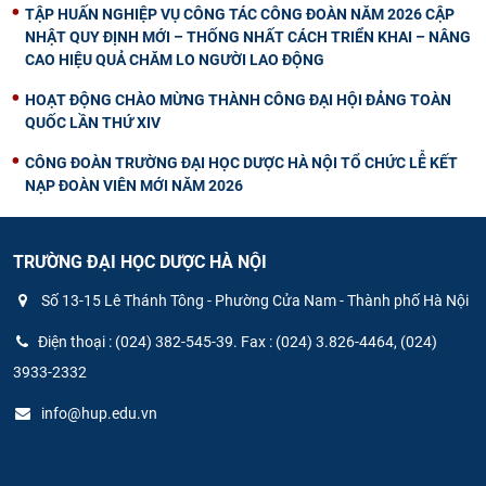
TẬP HUẤN NGHIỆP VỤ CÔNG TÁC CÔNG ĐOÀN NĂM 2026 CẬP
NHẬT QUY ĐỊNH MỚI – THỐNG NHẤT CÁCH TRIỂN KHAI – NÂNG
CAO HIỆU QUẢ CHĂM LO NGƯỜI LAO ĐỘNG
HOẠT ĐỘNG CHÀO MỪNG THÀNH CÔNG ĐẠI HỘI ĐẢNG TOÀN
QUỐC LẦN THỨ XIV
CÔNG ĐOÀN TRƯỜNG ĐẠI HỌC DƯỢC HÀ NỘI TỔ CHỨC LỄ KẾT
NẠP ĐOÀN VIÊN MỚI NĂM 2026
TRƯỜNG ĐẠI HỌC DƯỢC HÀ NỘI
Số 13-15 Lê Thánh Tông - Phường Cửa Nam - Thành phố Hà Nội
Điện thoại : (024) 382-545-39. Fax : (024) 3.826-4464, (024)
3933-2332
info@hup.edu.vn