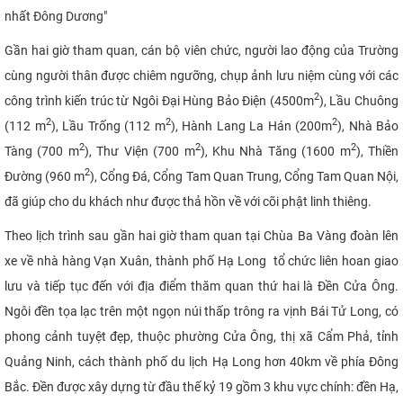
nhất Đông Dương"
Gần hai giờ tham quan
,
cán bộ viên chức, người lao động của Trường
cùng người thân được chiêm ngưỡng, chụp ảnh lưu niệm cùng với các
2
công trình kiến trúc từ Ngôi Đại Hùng Bảo Điện (4500m
), Lầu Chuông
2
2
2
(112 m
), Lầu Trống (112 m
), Hành Lang La Hán (200m
), Nhà Bảo
2
2
2
Tàng (700 m
), Thư Viện (700 m
), Khu Nhà Tăng (1600 m
), Thiền
2
Đường (960 m
), Cổng Đá, Cổng Tam Quan Trung, Cổng Tam Quan Nội,
đã giúp cho du khách như được thả hồn về với cõi phật linh thiêng.
Theo lịch trình sau gần hai giờ tham quan tại Chùa Ba Vàng đoàn lên
xe về nhà hàng Vạn Xuân, thành phố Hạ Long tổ chức liên hoan giao
lưu và tiếp tục đến với địa điểm thăm quan thứ hai là Đền Cửa Ông.
Ngôi đền tọa lạc trên một ngọn núi thấp trông ra vịnh Bái Tử Long, có
phong cảnh tuyệt đẹp, thuộc phường Cửa Ông, thị xã Cẩm Phả, tỉnh
Quảng Ninh, cách thành phố du lịch Hạ Long hơn 40km về phía Đông
Bắc. Đền được xây dựng từ đầu thế kỷ 19 gồm 3 khu vực chính: đền Hạ,