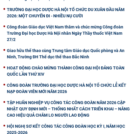
TRƯỜNG ĐẠI HỌC DƯỢC HÀ NỘI TỔ CHỨC DU XUÂN ĐẦU NĂM
2026: MỘT CHUYẾN ĐI - NHIỀU NỤ CƯỜI
Công đoàn Giáo dục Việt Nam thăm và chúc mừng Công đoàn
Trường Đại học Dược Hà Nội nhân Ngày Thầy thuốc Việt Nam
27/2
Giao hữu thể thao cùng Trung tâm Giáo dục Quốc phòng và An
Ninh, Trường ĐH Thể dục thể thao Bắc Ninh
HOẠT ĐỘNG CHÀO MỪNG THÀNH CÔNG ĐẠI HỘI ĐẢNG TOÀN
QUỐC LẦN THỨ XIV
CÔNG ĐOÀN TRƯỜNG ĐẠI HỌC DƯỢC HÀ NỘI TỔ CHỨC LỄ KẾT
NẠP ĐOÀN VIÊN MỚI NĂM 2026
TẬP HUẤN NGHIỆP VỤ CÔNG TÁC CÔNG ĐOÀN NĂM 2026 CẬP
NHẬT QUY ĐỊNH MỚI – THỐNG NHẤT CÁCH TRIỂN KHAI – NÂNG
CAO HIỆU QUẢ CHĂM LO NGƯỜI LAO ĐỘNG
HỘI NGHỊ SƠ KẾT CÔNG TÁC CÔNG ĐOÀN HỌC KỲ I, NĂM HỌC
2025-2026