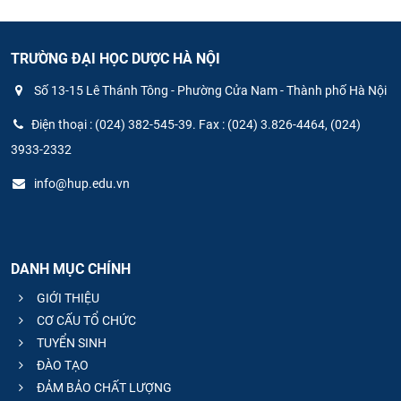
TRƯỜNG ĐẠI HỌC DƯỢC HÀ NỘI
Số 13-15 Lê Thánh Tông - Phường Cửa Nam - Thành phố Hà Nội
Điện thoại : (024) 382-545-39. Fax : (024) 3.826-4464, (024)
3933-2332
info@hup.edu.vn
DANH MỤC CHÍNH
GIỚI THIỆU
CƠ CẤU TỔ CHỨC
TUYỂN SINH
ĐÀO TẠO
ĐẢM BẢO CHẤT LƯỢNG