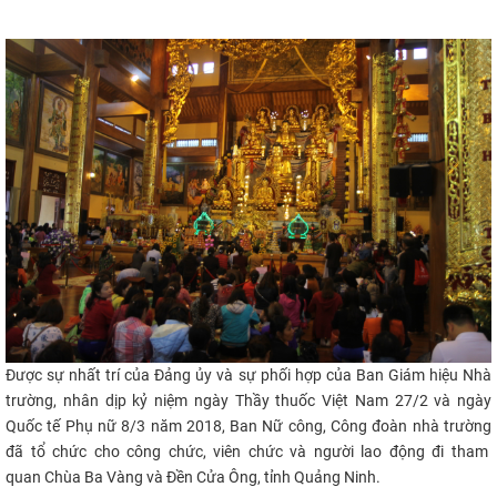
CỰU NGƯỜI HỌC
Đ
ược sự
nhất trí
của Đảng ủy
và sự phối hợp của
Ban Giám hiệu
Nhà
trường
,
nhân dịp
kỷ niệm ngày Thầy thuốc Việt Nam 27/2 và ngày
Quốc tế Phụ nữ 8/3
năm 2018,
Ban Nữ công, Công đoàn nhà trường
đã
tổ chức cho công chức, viên chức và người lao động đi tham
quan Chùa Ba Vàng và Đền Cửa Ông, tỉnh Quảng Ninh.