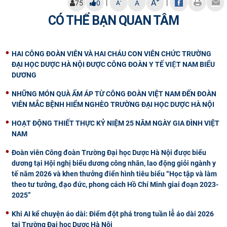
+
A
|
|
-
75
0
A
A
CÓ THỂ BẠN QUAN TÂM
HAI CÔNG ĐOÀN VIÊN VÀ HAI CHÁU CON VIÊN CHỨC TRƯỜNG
ĐẠI HỌC DƯỢC HÀ NỘI ĐƯỢC CÔNG ĐOÀN Y TẾ VIỆT NAM BIỂU
DƯƠNG
NHỮNG MÓN QUÀ ẤM ÁP TỪ CÔNG ĐOÀN VIỆT NAM ĐẾN ĐOÀN
VIÊN MẮC BỆNH HIỂM NGHÈO TRƯỜNG ĐẠI HỌC DƯỢC HÀ NỘI
HOẠT ĐỘNG THIẾT THỰC KỶ NIỆM 25 NĂM NGÀY GIA ĐÌNH VIỆT
NAM
Đoàn viên Công đoàn Trường Đại học Dược Hà Nội được biểu
dương tại Hội nghị biểu dương công nhân, lao động giỏi ngành y
tế năm 2026 và khen thưởng điển hình tiêu biểu “Học tập và làm
theo tư tưởng, đạo đức, phong cách Hồ Chí Minh giai đoạn 2023-
2025”
Khi AI kể chuyện áo dài: Điểm đột phá trong tuần lễ áo dài 2026
tại Trường Đại học Dược Hà Nội