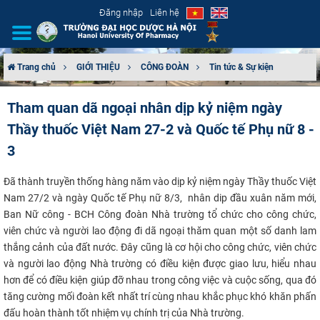
Đăng nhập
Liên hệ
Trang chủ
GIỚI THIỆU
CÔNG ĐOÀN
Tin tức & Sự kiện
GIỚI THIỆU
Tham quan dã ngoại nhân dịp kỷ niệm ngày
Thầy thuốc Việt Nam 27-2 và Quốc tế Phụ nữ 8 -
CƠ CẤU TỔ CHỨC
3
TUYỂN SINH
Đã thành truyền thống hàng năm vào dịp kỷ niệm ngày Thầy thuốc Việt
ĐÀO TẠO
Nam 27/2 và ngày Quốc tế Phụ nữ 8/3, nhân dip đầu xuân năm mới,
Ban Nữ công - BCH Công đoàn Nhà trường tổ chức cho công chức,
viên chức và người lao động đi dã ngoại thăm quan một số danh lam
ĐẢM BẢO CHẤT LƯỢNG
thắng cảnh của đất nước. Đây cũng là cơ hội cho công chức, viên chức
và người lao động Nhà trường có điều kiện được giao lưu, hiểu nhau
KHOA HỌC CÔNG NGHỆ
hơn để có điều kiện giúp đỡ nhau trong công việc và cuộc sống, qua đó
tăng cường mối đoàn kết nhất trí cùng nhau khắc phục khó khăn phấn
HTQT
đấu hoàn thành tốt nhiệm vụ chính trị của Nhà trường. ​