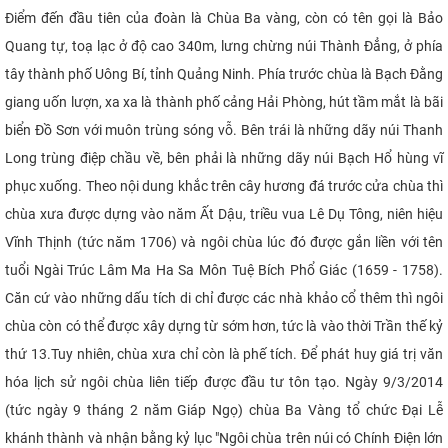
Điểm đến đầu tiên của đoàn là Chùa Ba vàng, còn có tên gọi là Bảo
Quang tự, toạ lạc ở độ cao 340m
,
lưng chừng núi Thành Đẳng, ở phía
tây thành phố Uông Bí
, tỉnh Quảng Ninh
. Phía trước chùa là Bạch Đằng
giang uốn lượn, xa xa là thành phố cảng Hải Phòng, hút tầm mắt là
bãi
biển Đồ Sơn với muôn trùng sóng vỗ. Bên trái là những dãy núi Thanh
Long trùng điệp chầu về, bên phải là những dãy núi Bạch Hổ hùng vĩ
phục xuống. Theo nội dung khắc trên cây hương đá trước cửa chùa thì
chùa xưa được dựng vào năm Ất Dậu, triều vua Lê Dụ Tông, niên hiệu
Vĩnh Thịnh (tức năm 1706) và ngôi chùa lúc đó được gắn liền với tên
tuổi Ngài Trúc Lâm Ma Ha Sa Môn Tuệ Bích Phổ Giác (1659 - 1758).
C
ăn cứ vào những dấu tích di chỉ được các nhà khảo cổ thêm thì ngôi
chùa còn có thể được xây dựng từ sớm hơn, tức là vào thời Trần thế kỷ
thứ 13.Tuy nhiên
,
chùa xưa chỉ còn là phế tích
. Đ
ể phát huy giá trị văn
hóa lịch sử ngôi chùa liên tiếp được đầu tư tôn tạo. Ngày 9/3/2014
(
tức ngày
9
tháng
2 năm Giáp Ngọ) chùa Ba Vàng tổ chức Đại Lễ
k
hánh
t
hành và nhận bằng kỷ lục "Ngôi chùa trên núi có Chính Điện lớn