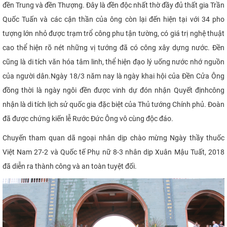
đền Trung và đền Thượng. Đây là đền độc nhất thờ đầy đủ thất gia Trần
Quốc Tuấn và các cận thần của ông còn lại đến hiện tại với 34 pho
tượng lớn nhỏ được trạm trổ công phu tận tường, có giá trị nghệ thuật
cao thể hiện rõ nét những vị tướng đã có công xây dựng nước. Đền
cũng là di tích văn hóa tâm linh, thể hiện đạo lý uống nước nhớ nguồn
của người dân.Ngày 18/3 năm nay là ngày khai hội của Đền Cửa Ông
đồng thời là ngày ngôi đền được vinh dự đón nhận Quyết định
công
nhận là di tích lịch sử quốc gia đặc biệt của Thủ tướng Chính phủ. Đoàn
đã được chứng kiến lễ Rước Đức Ông vô cùng độc đáo.
Chuyến
tham quan
dã ngoại nhân dịp
chào mừng Ngày thầy thuốc
Việt Nam
27-2
và Quốc tế Phụ nữ 8
-
3 nhân dịp Xuân Mậu Tuất
, 2018
đã diễn ra thành công và an toàn tuyệt đối.