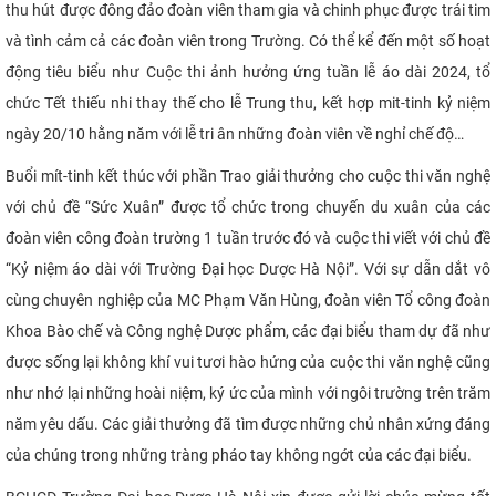
thu hút được đông đảo đoàn viên tham gia và chinh phục được trái tim
và tình cảm cả các đoàn viên trong Trường. Có thể kể đến một số hoạt
động tiêu biểu như Cuộc thi ảnh hưởng ứng tuần lễ áo dài 2024, tổ
chức Tết thiếu nhi thay thế cho lễ Trung thu, kết hợp mit-tinh kỷ niệm
ngày 20/10 hằng năm với lễ tri ân những đoàn viên về nghỉ chế độ…
Buổi mít-tinh kết thúc với phần Trao giải thưởng cho cuộc thi văn nghệ
với chủ đề “Sức Xuân” được tổ chức trong chuyến du xuân của các
đoàn viên công đoàn trường 1 tuần trước đó và cuộc thi viết với chủ đề
“Kỷ niệm áo dài với Trường Đại học Dược Hà Nội”. Với sự dẫn dắt vô
cùng chuyên nghiệp của MC Phạm Văn Hùng, đoàn viên Tổ công đoàn
Khoa Bào chế và Công nghệ Dược phẩm, các đại biểu tham dự đã như
được sống lại không khí vui tươi hào hứng của cuộc thi văn nghệ cũng
như nhớ lại những hoài niệm, ký ức của mình với ngôi trường trên trăm
năm yêu dấu. Các giải thưởng đã tìm được những chủ nhân xứng đáng
của chúng trong những tràng pháo tay không ngớt của các đại biểu.