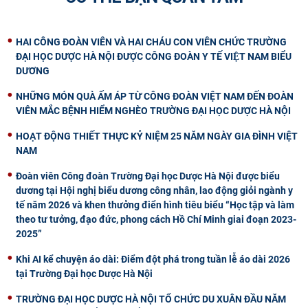
HAI CÔNG ĐOÀN VIÊN VÀ HAI CHÁU CON VIÊN CHỨC TRƯỜNG
ĐẠI HỌC DƯỢC HÀ NỘI ĐƯỢC CÔNG ĐOÀN Y TẾ VIỆT NAM BIỂU
DƯƠNG
NHỮNG MÓN QUÀ ẤM ÁP TỪ CÔNG ĐOÀN VIỆT NAM ĐẾN ĐOÀN
VIÊN MẮC BỆNH HIỂM NGHÈO TRƯỜNG ĐẠI HỌC DƯỢC HÀ NỘI
HOẠT ĐỘNG THIẾT THỰC KỶ NIỆM 25 NĂM NGÀY GIA ĐÌNH VIỆT
NAM
Đoàn viên Công đoàn Trường Đại học Dược Hà Nội được biểu
dương tại Hội nghị biểu dương công nhân, lao động giỏi ngành y
tế năm 2026 và khen thưởng điển hình tiêu biểu “Học tập và làm
theo tư tưởng, đạo đức, phong cách Hồ Chí Minh giai đoạn 2023-
2025”
Khi AI kể chuyện áo dài: Điểm đột phá trong tuần lễ áo dài 2026
tại Trường Đại học Dược Hà Nội
TRƯỜNG ĐẠI HỌC DƯỢC HÀ NỘI TỔ CHỨC DU XUÂN ĐẦU NĂM