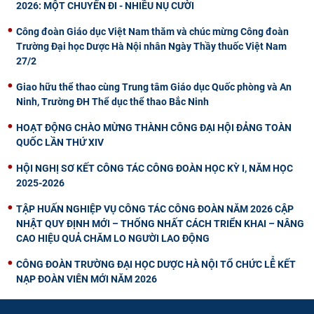
2026: MỘT CHUYẾN ĐI - NHIỀU NỤ CƯỜI
Công đoàn Giáo dục Việt Nam thăm và chúc mừng Công đoàn
Trường Đại học Dược Hà Nội nhân Ngày Thầy thuốc Việt Nam
27/2
Giao hữu thể thao cùng Trung tâm Giáo dục Quốc phòng và An
Ninh, Trường ĐH Thể dục thể thao Bắc Ninh
HOẠT ĐỘNG CHÀO MỪNG THÀNH CÔNG ĐẠI HỘI ĐẢNG TOÀN
QUỐC LẦN THỨ XIV
HỘI NGHỊ SƠ KẾT CÔNG TÁC CÔNG ĐOÀN HỌC KỲ I, NĂM HỌC
2025-2026
TẬP HUẤN NGHIỆP VỤ CÔNG TÁC CÔNG ĐOÀN NĂM 2026 CẬP
NHẬT QUY ĐỊNH MỚI – THỐNG NHẤT CÁCH TRIỂN KHAI – NÂNG
CAO HIỆU QUẢ CHĂM LO NGƯỜI LAO ĐỘNG
CÔNG ĐOÀN TRƯỜNG ĐẠI HỌC DƯỢC HÀ NỘI TỔ CHỨC LỄ KẾT
NẠP ĐOÀN VIÊN MỚI NĂM 2026