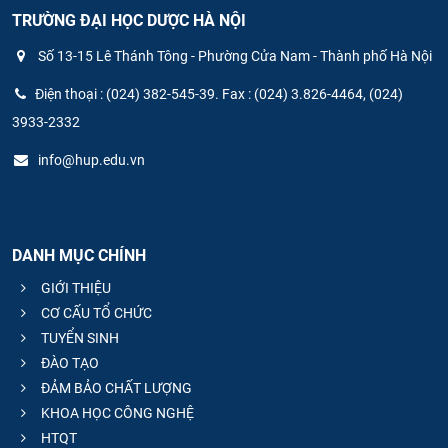
TRƯỜNG ĐẠI HỌC DƯỢC HÀ NỘI
Số 13-15 Lê Thánh Tông - Phường Cửa Nam - Thành phố Hà Nội
Điện thoại : (024) 382-545-39. Fax : (024) 3.826-4464, (024)
3933-2332
info@hup.edu.vn
DANH MỤC CHÍNH
GIỚI THIỆU
CƠ CẤU TỔ CHỨC
TUYỂN SINH
ĐÀO TẠO
ĐẢM BẢO CHẤT LƯỢNG
KHOA HỌC CÔNG NGHỆ
HTQT