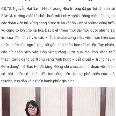
GS.TS. Nguyễn Hải Nam, Hiệu trường Nhà trường đã gửi lời cảm ơn tới
BCHCĐ trường vì đã tổ chức buổi mít-tinh ý nghĩa. Đồng chí nhấn mạnh
các đoàn viên nữ xứng đáng được tri ân và tôn vinh vì những cống hiến
vô cùng to lớn cho xã hội. Đặc biệt trong thời đại mới, dưới những áp
lực của đòi hỏi và yêu cầu khắt khe của công việc, việc thực hiện các
thiên chức của người phụ nữ gặp khó khăn hơn rất nhiều. Tuy nhiên,
các nữ đoàn viên vẫn luôn vững vàng vượt qua mọi khó khan thử
thách, xứng đáng với 8 chữ vàng “Anh hùng – Bất khuất – Trung hậu –
Đảm đang” mà Bác Hồ đã tặng. Đồng chí chúc các nữ đoàn viên luôn
có thật nhiều sức khỏe tiếp tục cống hiến cho sự phát triển của nhà
trường, vun đắp và giữ gìn hạnh phúc gia đình.