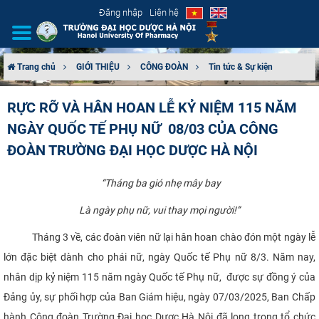
Đăng nhập
Liên hệ
Trang chủ
GIỚI THIỆU
CÔNG ĐOÀN
Tin tức & Sự kiện
GIỚI THIỆU
RỰC RỠ VÀ HÂN HOAN LỄ KỶ NIỆM 115 NĂM
NGÀY QUỐC TẾ PHỤ NỮ 08/03 CỦA CÔNG
CƠ CẤU TỔ CHỨC
ĐOÀN TRƯỜNG ĐẠI HỌC DƯỢC HÀ NỘI
TUYỂN SINH
“Tháng ba gió nhẹ mây bay
ĐÀO TẠO
Là ngày phụ nữ, vui thay mọi người
!
”
ĐẢM BẢO CHẤT LƯỢNG
Tháng 3 về, các đoàn viên nữ lại hân hoan chào đón một ngày lễ
lớn đặc biệt dành cho phái nữ, ngày Quốc tế Phụ nữ 8/3. Năm nay,
KHOA HỌC CÔNG NGHỆ
nhân dịp kỷ niệm 115 năm ngày Quốc tế Phụ nữ, được sự đồng ý của
Đảng ủy, sự phối hợp của Ban Giám hiệu, ngày 07/03/2025, Ban Chấp
HTQT
hành Công đoàn Trường Đại học Dược Hà Nội đã long trọng tổ chức