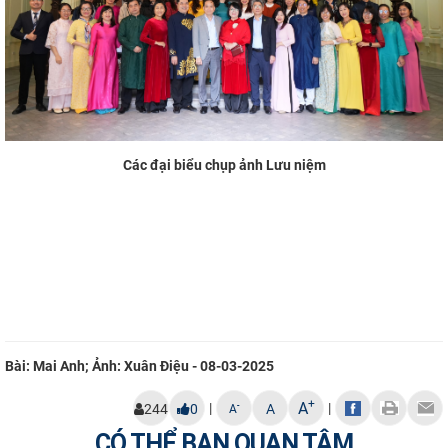
Các đại biểu chụp ảnh Lưu niệm
Bài: Mai Anh; Ảnh: Xuân Điệu - 08-03-2025
+
A
|
|
-
244
0
A
A
CÓ THỂ BẠN QUAN TÂM