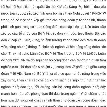
tới Đại hội Đại biểu toàn quốc lần thứ XIV của Đảng; Đại hội thi đua yêu
nước toàn quốc; sắp xếp tinh gọn bộ máy theo Nghị quyết 18/NQ-TW
trong đó có việc sắp xếp giải thể các công đoàn y tế các tỉnh, thành
phố, tinh gọn trong cơ quan Công đoàn các cấp; tiếp tục kiện toàn, sắp
xếp cơ cấu tổ chức của Bộ Y tế, các đơn vị thuộc, trực thuộc Bộ; các
đơn vị cấp khu vực, vùng, sẽ ảnh hưởng không nhỏ đến tâm tư đoàn
viên, cũng như hệ thống tổ chức Bộ, ngành và hệ thống công đoàn các
cấp. Thay mặt cho Lãnh đạo Bộ Y tế, Thứ trưởng Bộ Y tế Lê Đức Luận
đề nghị CĐYTVN và đội ngũ cán bộ công đoàn cần tập trung quan tâm
nghiên cứu, chỉ đạo các 5 nhiệm vụ trọng tâm về phối hợp giữa Công
đoàn Y tế Việt Nam với Bộ Y tế và các cơ quan chức năng trong việc
xây dựng, triển khai các chế độ, chính sách đãi ngộ, thu hút nhân lực
ngành Y tế; đào tạo, bồi dưỡng cán bộ công đoàn ngành Y tế; đẩy
mạnh hơn nữa các phong trào thi đua trong ngành Y tế, chăm lo tốt
hơn nữa đời sống vật chất và tinh thần cho đoàn viên công đoàn, đặc
biệt là đội ngũ nhân viên y tế ở tuyến đầu và cuối cùng là củng cố mối