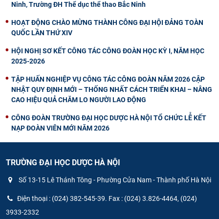
Ninh, Trường ĐH Thể dục thể thao Bắc Ninh
HOẠT ĐỘNG CHÀO MỪNG THÀNH CÔNG ĐẠI HỘI ĐẢNG TOÀN
QUỐC LẦN THỨ XIV
HỘI NGHỊ SƠ KẾT CÔNG TÁC CÔNG ĐOÀN HỌC KỲ I, NĂM HỌC
2025-2026
TẬP HUẤN NGHIỆP VỤ CÔNG TÁC CÔNG ĐOÀN NĂM 2026 CẬP
NHẬT QUY ĐỊNH MỚI – THỐNG NHẤT CÁCH TRIỂN KHAI – NÂNG
CAO HIỆU QUẢ CHĂM LO NGƯỜI LAO ĐỘNG
CÔNG ĐOÀN TRƯỜNG ĐẠI HỌC DƯỢC HÀ NỘI TỔ CHỨC LỄ KẾT
NẠP ĐOÀN VIÊN MỚI NĂM 2026
TRƯỜNG ĐẠI HỌC DƯỢC HÀ NỘI
Số 13-15 Lê Thánh Tông - Phường Cửa Nam - Thành phố Hà Nội
Điện thoại : (024) 382-545-39. Fax : (024) 3.826-4464, (024)
3933-2332