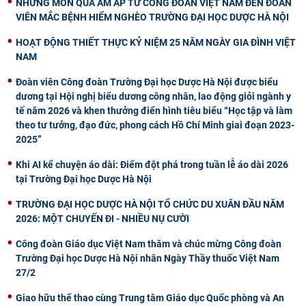
NHỮNG MÓN QUÀ ẤM ÁP TỪ CÔNG ĐOÀN VIỆT NAM ĐẾN ĐOÀN
VIÊN MẮC BỆNH HIỂM NGHÈO TRƯỜNG ĐẠI HỌC DƯỢC HÀ NỘI
HOẠT ĐỘNG THIẾT THỰC KỶ NIỆM 25 NĂM NGÀY GIA ĐÌNH VIỆT
NAM
Đoàn viên Công đoàn Trường Đại học Dược Hà Nội được biểu
dương tại Hội nghị biểu dương công nhân, lao động giỏi ngành y
tế năm 2026 và khen thưởng điển hình tiêu biểu “Học tập và làm
theo tư tưởng, đạo đức, phong cách Hồ Chí Minh giai đoạn 2023-
2025”
Khi AI kể chuyện áo dài: Điểm đột phá trong tuần lễ áo dài 2026
tại Trường Đại học Dược Hà Nội
TRƯỜNG ĐẠI HỌC DƯỢC HÀ NỘI TỔ CHỨC DU XUÂN ĐẦU NĂM
2026: MỘT CHUYẾN ĐI - NHIỀU NỤ CƯỜI
Công đoàn Giáo dục Việt Nam thăm và chúc mừng Công đoàn
Trường Đại học Dược Hà Nội nhân Ngày Thầy thuốc Việt Nam
27/2
Giao hữu thể thao cùng Trung tâm Giáo dục Quốc phòng và An