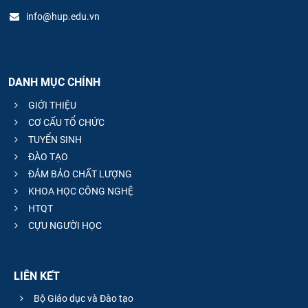
info@hup.edu.vn
DANH MỤC CHÍNH
GIỚI THIỆU
CƠ CẤU TỔ CHỨC
TUYỂN SINH
ĐÀO TẠO
ĐẢM BẢO CHẤT LƯỢNG
KHOA HỌC CÔNG NGHỆ
HTQT
CỰU NGƯỜI HỌC
LIÊN KẾT
Bộ Giáo dục và Đào tạo