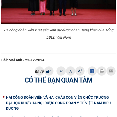
Ba
công đoàn viên xuất sắ
c vinh dự
được nhận Bằng khen của Tổng
LĐLĐ Việt Nam
Bài: Mai Anh - 23-12-2024
+
A
|
|
-
179
4
A
A
CÓ THỂ BẠN QUAN TÂM
HAI CÔNG ĐOÀN VIÊN VÀ HAI CHÁU CON VIÊN CHỨC TRƯỜNG
ĐẠI HỌC DƯỢC HÀ NỘI ĐƯỢC CÔNG ĐOÀN Y TẾ VIỆT NAM BIỂU
DƯƠNG