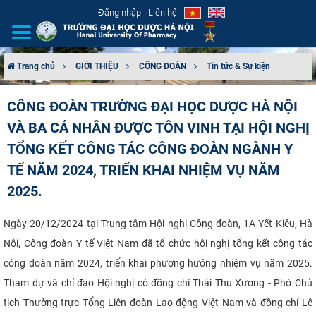
Đăng nhập
Liên hệ
Trang chủ
GIỚI THIỆU
CÔNG ĐOÀN
Tin tức & Sự kiện
GIỚI THIỆU
CÔNG ĐOÀN TRƯỜNG ĐẠI HỌC DƯỢC HÀ NỘI
VÀ BA CÁ NHÂN ĐƯỢC TÔN VINH TẠI HỘI NGHỊ
CƠ CẤU TỔ CHỨC
TỔNG KẾT CÔNG TÁC CÔNG ĐOÀN NGÀNH Y
TUYỂN SINH
TẾ NĂM 2024, TRIỂN KHAI NHIỆM VỤ NĂM
2025.
ĐÀO TẠO
Ngày 20/12/2024 tại Trung tâm Hội nghị Công đoàn, 1A-Yết Kiêu, Hà
ĐẢM BẢO CHẤT LƯỢNG
Nội, Công đoàn Y tế Việt Nam đã tổ chức hội nghị tổng kết công tác
công đoàn năm 2024, triển khai phương hướng nhiệm vụ năm 2025.
KHOA HỌC CÔNG NGHỆ
Tham dự và chỉ đạo Hội nghị có đồng chí Thái Thu Xương - Phó Chủ
HTQT
tịch Thường trực Tổng Liên đoàn Lao động Việt Nam và đồng chí Lê