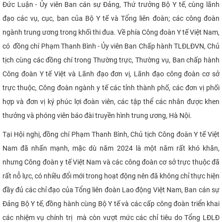
Đức Luận - Ủy viên Ban cán sự Đảng, Thứ trưởng Bộ Y tế, cùng lãnh
CỰU NGƯỜI HỌC
đạo các vụ, cục, ban của Bộ Y tế và Tổng liên đoàn; các công đoàn
ngành trung ương trong khối thi đua. Về phía Công đoàn Y tế Việt Nam,
có đồng chí Phạm Thanh Bình - Ủy viên Ban Chấp hành TLĐLĐVN, Chủ
tịch cùng các đồng chí trong Thường trực, Thường vụ, Ban chấp hành
Công đoàn Y tế Việt và Lãnh đạo đơn vị, Lãnh đạo công đoàn cơ sở
trực thuộc, Công đoàn ngành y tế các tỉnh thành phố, các đơn vị phối
hợp và đơn vị ký phúc lợi đoàn viên, các tập thể các nhân được khen
thưởng và phóng viên báo đài truyền hình trung ương, Hà Nội.
Tại Hội nghị, đồng chí Phạm Thanh Bình, Chủ tịch Công đoàn Y tế Việt
Nam đã nhấn mạnh, mặc dù năm 2024 là một năm rất khó khăn,
nhưng Công đoàn y tế Việt Nam và các công đoàn cơ sở trực thuộc đã
rất nỗ lực, có nhiều đổi mới trong hoạt động nên đã không chỉ thực hiện
đầy đủ các chỉ đạo của Tổng liên đoàn Lao động Việt Nam, Ban cán sự
Đảng Bộ Y tế, đồng hành cùng Bộ Y tế và các cấp công đoàn triển khai
các nhiệm vụ chính trị mà còn vượt mức các chỉ tiêu do Tổng LĐLĐ