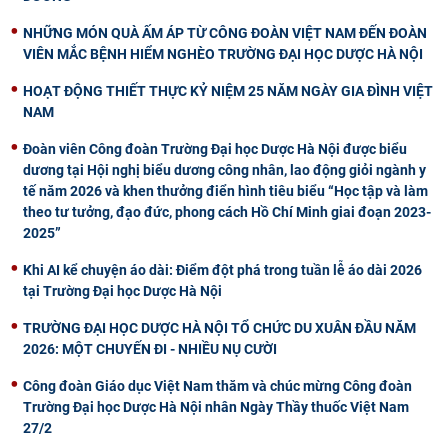
NHỮNG MÓN QUÀ ẤM ÁP TỪ CÔNG ĐOÀN VIỆT NAM ĐẾN ĐOÀN
VIÊN MẮC BỆNH HIỂM NGHÈO TRƯỜNG ĐẠI HỌC DƯỢC HÀ NỘI
HOẠT ĐỘNG THIẾT THỰC KỶ NIỆM 25 NĂM NGÀY GIA ĐÌNH VIỆT
NAM
Đoàn viên Công đoàn Trường Đại học Dược Hà Nội được biểu
dương tại Hội nghị biểu dương công nhân, lao động giỏi ngành y
tế năm 2026 và khen thưởng điển hình tiêu biểu “Học tập và làm
theo tư tưởng, đạo đức, phong cách Hồ Chí Minh giai đoạn 2023-
2025”
Khi AI kể chuyện áo dài: Điểm đột phá trong tuần lễ áo dài 2026
tại Trường Đại học Dược Hà Nội
TRƯỜNG ĐẠI HỌC DƯỢC HÀ NỘI TỔ CHỨC DU XUÂN ĐẦU NĂM
2026: MỘT CHUYẾN ĐI - NHIỀU NỤ CƯỜI
Công đoàn Giáo dục Việt Nam thăm và chúc mừng Công đoàn
Trường Đại học Dược Hà Nội nhân Ngày Thầy thuốc Việt Nam
27/2