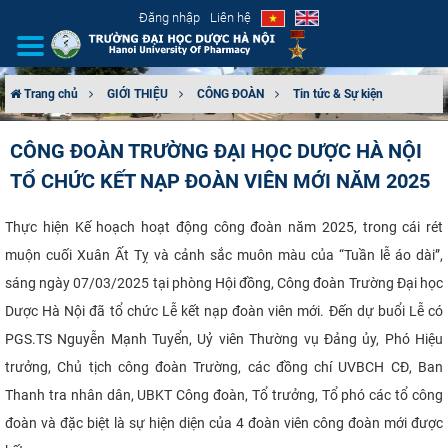
Đăng nhập
Liên hệ
Trang chủ
GIỚI THIỆU
CÔNG ĐOÀN
Tin tức & Sự kiện
GIỚI THIỆU
CÔNG ĐOÀN TRƯỜNG ĐẠI HỌC DƯỢC HÀ NỘI
TỔ CHỨC KẾT NẠP ĐOÀN VIÊN MỚI NĂM 2025
CƠ CẤU TỔ CHỨC
TUYỂN SINH
Thực hiện Kế hoạch hoạt động công đoàn năm 2025, trong cái rét
muộn cuối Xuân Ất Tỵ và cảnh sắc muôn màu của “Tuần lễ áo dài”,
ĐÀO TẠO
sáng ngày 07/03/2025 tại phòng Hội đồng, Công đoàn Trường Đại học
Dược Hà Nội đã tổ chức Lễ kết nạp đoàn viên mới. Đến dự buổi Lễ có
ĐẢM BẢO CHẤT LƯỢNG
PGS.TS Nguyễn Mạnh Tuyển, Uỷ viên Thường vụ Đảng ủy, Phó Hiệu
trưởng, Chủ tịch công đoàn Trường, các đồng chí UVBCH CĐ, Ban
KHOA HỌC CÔNG NGHỆ
Thanh tra nhân dân, UBKT Công đoàn, Tổ trưởng, Tổ phó các tổ công
HTQT
đoàn và đặc biệt là sự hiện diện của 4 đoàn viên công đoàn mới được