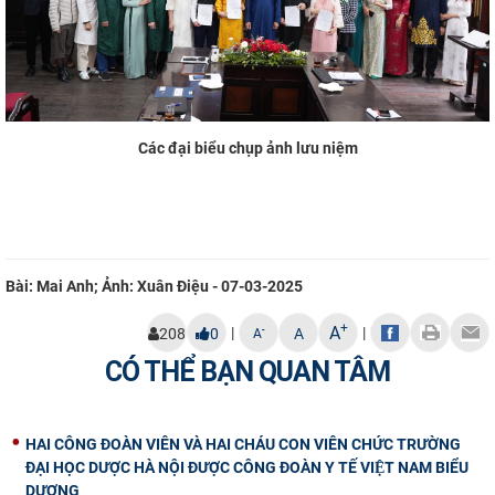
Các đại biểu chụp ảnh lưu niệm
Bài: Mai Anh; Ảnh: Xuân Điệu - 07-03-2025
+
A
|
|
-
208
0
A
A
CÓ THỂ BẠN QUAN TÂM
HAI CÔNG ĐOÀN VIÊN VÀ HAI CHÁU CON VIÊN CHỨC TRƯỜNG
ĐẠI HỌC DƯỢC HÀ NỘI ĐƯỢC CÔNG ĐOÀN Y TẾ VIỆT NAM BIỂU
DƯƠNG