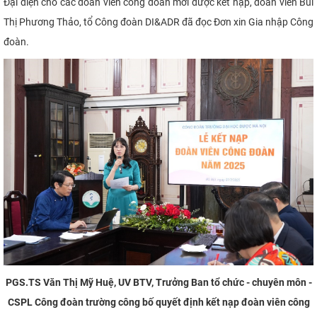
Đại diện cho các đoàn viên công đoàn mới được kết nạp, đoàn viên Bùi
Thị Phương Thảo, tổ Công đoàn DI&ADR đã đọc Đơn xin Gia nhập Công
đoàn.
PGS.TS Văn Thị Mỹ Huệ, UV BTV, Trưởng Ban tổ chức - chuyên môn -
CSPL Công đoàn trường công bố quyết định kết nạp đoàn viên công