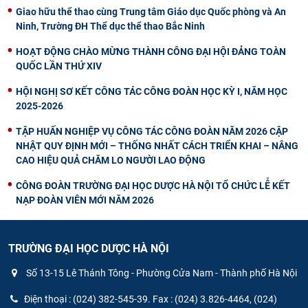
Giao hữu thể thao cùng Trung tâm Giáo dục Quốc phòng và An
Ninh, Trường ĐH Thể dục thể thao Bắc Ninh
HOẠT ĐỘNG CHÀO MỪNG THÀNH CÔNG ĐẠI HỘI ĐẢNG TOÀN
QUỐC LẦN THỨ XIV
HỘI NGHỊ SƠ KẾT CÔNG TÁC CÔNG ĐOÀN HỌC KỲ I, NĂM HỌC
2025-2026
TẬP HUẤN NGHIỆP VỤ CÔNG TÁC CÔNG ĐOÀN NĂM 2026 CẬP
NHẬT QUY ĐỊNH MỚI – THỐNG NHẤT CÁCH TRIỂN KHAI – NÂNG
CAO HIỆU QUẢ CHĂM LO NGƯỜI LAO ĐỘNG
CÔNG ĐOÀN TRƯỜNG ĐẠI HỌC DƯỢC HÀ NỘI TỔ CHỨC LỄ KẾT
NẠP ĐOÀN VIÊN MỚI NĂM 2026
TRƯỜNG ĐẠI HỌC DƯỢC HÀ NỘI
Số 13-15 Lê Thánh Tông - Phường Cửa Nam - Thành phố Hà Nội
Điện thoại : (024) 382-545-39. Fax : (024) 3.826-4464, (024)