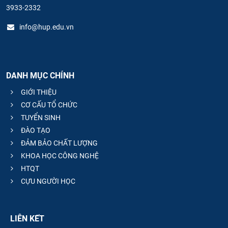
3933-2332
info@hup.edu.vn
DANH MỤC CHÍNH
GIỚI THIỆU
CƠ CẤU TỔ CHỨC
TUYỂN SINH
ĐÀO TẠO
ĐẢM BẢO CHẤT LƯỢNG
KHOA HỌC CÔNG NGHỆ
HTQT
CỰU NGƯỜI HỌC
LIÊN KẾT