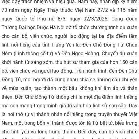
việc đầy trách nhiệm và hiệu quả. Năm nay, nhân dịp kỷ niệm
CỰU NGƯỜI HỌC
70 năm ngày Ngày Thầy thuốc Việt Nam 27/2 và 115 năm
ngày Quốc tế Phụ nữ 8/3, ngày 02/3/2025, Công đoàn
Trường Đại học Dược Hà Nội đã tổ chức chương trình du xuân
cho cán bộ, viên chức, người lao động tại ba địa điểm tâm
linh nổi tiếng của tỉnh Hưng Yên là: Đền Chử Đồng Tử, Chùa
Nôm (Linh thông cổ tự) và Đền Ngọc Hoàng. Chuyến du xuân
khởi hành từ sáng sớm, thu hút sự tham gia của hơn 150 cán
bộ, viên chức và người lao động. Trên hành trình đến Đền Chử
Đồng Tử, mọi người đã cùng nhau chia sẻ những câu chuyện
về mùa xuân, tạo thành một bầu không khí ấm áp và thân
thiện. Đền Chử Đồng Tử không chỉ là một địa điểm linh thiêng
mà còn mang trong mình giá trị văn hóa lịch sử sâu sắc. Đây
là nơi thờ tự vị thánh nhân nổi tiếng trong truyền thuyết Việt
Nam, một trong bốn vị thánh được tôn là Tứ bất tử, biểu trưng
cho tình yêu và lòng trung thành. Đến đây, cán bộ viên chức