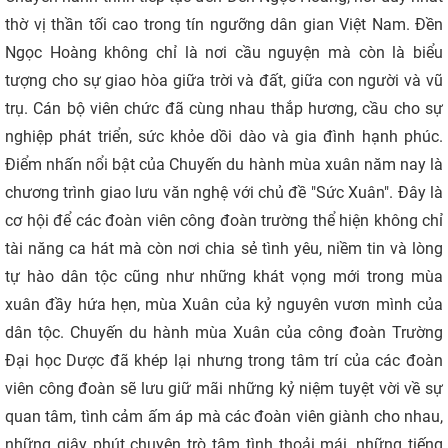
thờ vị thần tối cao trong tín ngưỡng dân gian Việt Nam. Đền
Ngọc Hoàng không chỉ là nơi cầu nguyện mà còn là biểu
tượng cho sự giao hòa giữa trời và đất, giữa con người và vũ
trụ. Cán bộ viên chức đã cùng nhau thắp hương, cầu cho sự
nghiệp phát triển, sức khỏe dồi dào và gia đình hạnh phúc.
Điểm nhấn nổi bật của Chuyến du hành mùa xuân năm nay là
chương trình giao lưu văn nghệ với chủ đề "Sức Xuân". Đây là
cơ hội để các đoàn viên công đoàn trường thể hiện không chỉ
tài năng ca hát mà còn nơi chia sẻ tình yêu, niềm tin và lòng
tự hào dân tộc cũng như những khát vọng mới trong mùa
xuân đầy hứa hẹn, mùa Xuân của kỷ nguyên vươn mình của
dân tộc. Chuyến du hành mùa Xuân của công đoàn Trường
Đại học Dược đã khép lại nhưng trong tâm trí của các đoàn
viên công đoàn sẽ lưu giữ mãi những kỷ niệm tuyệt vời về sự
quan tâm, tình cảm ấm áp mà các đoàn viên giành cho nhau,
những giây phút chuyện trò tâm tình thoải mái, những tiếng