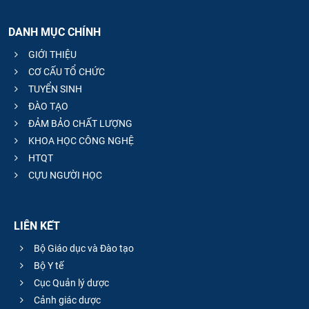
DANH MỤC CHÍNH
GIỚI THIỆU
CƠ CẤU TỔ CHỨC
TUYỂN SINH
ĐÀO TẠO
ĐẢM BẢO CHẤT LƯỢNG
KHOA HỌC CÔNG NGHỆ
HTQT
CỰU NGƯỜI HỌC
LIÊN KẾT
Bộ Giáo dục và Đào tạo
Bộ Y tế
Cục Quản lý dược
Cảnh giác dược