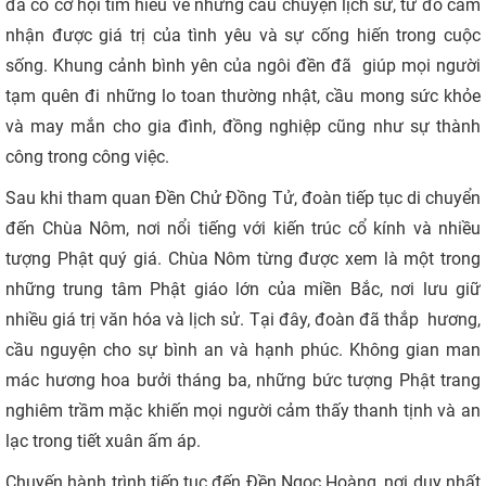
đã có cơ hội tìm hiểu về những câu chuyện lịch sử, từ đó cảm
nhận được giá trị của tình yêu và sự cống hiến trong cuộc
sống. Khung cảnh bình yên của ngôi đền đã giúp mọi người
tạm quên đi những lo toan thường nhật, cầu mong sức khỏe
và may mắn cho gia đình, đồng nghiệp cũng như sự thành
công trong công việc.
Sau khi tham quan Đền Chử Đồng Tử, đoàn tiếp tục di chuyển
đến Chùa Nôm, nơi nổi tiếng với kiến trúc cổ kính và nhiều
tượng Phật quý giá. Chùa Nôm từng được xem là một trong
những trung tâm Phật giáo lớn của miền Bắc, nơi lưu giữ
nhiều giá trị văn hóa và lịch sử. Tại đây, đoàn đã thắp hương,
cầu nguyện cho sự bình an và hạnh phúc. Không gian man
mác hương hoa bưởi tháng ba, những bức tượng Phật trang
nghiêm trầm mặc khiến mọi người cảm thấy thanh tịnh và an
lạc trong tiết xuân ấm áp.
Chuyến hành trình tiếp tục đến Đền Ngọc Hoàng, nơi duy nhất