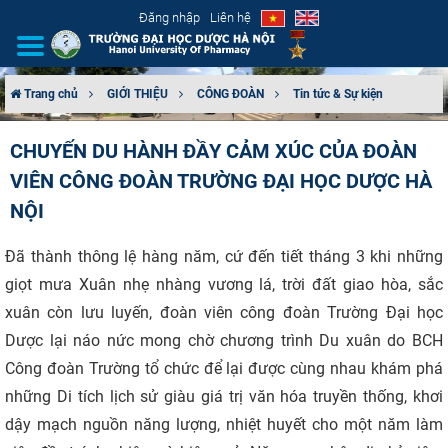
Đăng nhập
Liên hệ
Trang chủ
GIỚI THIỆU
CÔNG ĐOÀN
Tin tức & Sự kiện
GIỚI THIỆU
CHUYẾN DU HÀNH ĐẦY CẢM XÚC CỦA ĐOÀN
VIÊN CÔNG ĐOÀN TRƯỜNG ĐẠI HỌC DƯỢC HÀ
CƠ CẤU TỔ CHỨC
NỘI
TUYỂN SINH
Đã thành thông lệ hàng năm, cứ đến tiết tháng 3 khi những
ĐÀO TẠO
giọt mưa Xuân nhẹ nhàng vương lá, trời đất giao hòa, sắc
xuân còn lưu luyến, đoàn viên công đoàn Trường Đại học
ĐẢM BẢO CHẤT LƯỢNG
Dược lại náo nức mong chờ chương trình Du xuân do BCH
Công đoàn Trường tổ chức để lại được cùng nhau khám phá
KHOA HỌC CÔNG NGHỆ
những Di tích lịch sử giàu giá trị văn hóa truyền thống, khơi
HTQT
dậy mạch nguồn năng lượng, nhiệt huyết cho một năm làm