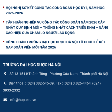
HỘI NGHỊ SƠ KẾT CÔNG TÁC CÔNG ĐOÀN HỌC KỲ I, NĂM HỌC
2025-2026
TẬP HUẤN NGHIỆP VỤ CÔNG TÁC CÔNG ĐOÀN NĂM 2026 CẬP
NHẬT QUY ĐỊNH MỚI – THỐNG NHẤT CÁCH TRIỂN KHAI – NÂNG
CAO HIỆU QUẢ CHĂM LO NGƯỜI LAO ĐỘNG
CÔNG ĐOÀN TRƯỜNG ĐẠI HỌC DƯỢC HÀ NỘI TỔ CHỨC LỄ KẾT
NẠP ĐOÀN VIÊN MỚI NĂM 2026
TRƯỜNG ĐẠI HỌC DƯỢC HÀ NỘI
Số 13-15 Lê Thánh Tông - Phường Cửa Nam - Thành phố Hà Nội
Điện thoại : (024) 382-545-39. Fax : (024) 3.826-4464, (024)
3933-2332
info@hup.edu.vn