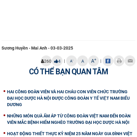
Sương Huyền - Mai Anh - 03-03-2025
+
A
|
|
-
260
4
A
A
CÓ THỂ BẠN QUAN TÂM
HAI CÔNG ĐOÀN VIÊN VÀ HAI CHÁU CON VIÊN CHỨC TRƯỜNG
ĐẠI HỌC DƯỢC HÀ NỘI ĐƯỢC CÔNG ĐOÀN Y TẾ VIỆT NAM BIỂU
DƯƠNG
NHỮNG MÓN QUÀ ẤM ÁP TỪ CÔNG ĐOÀN VIỆT NAM ĐẾN ĐOÀN
VIÊN MẮC BỆNH HIỂM NGHÈO TRƯỜNG ĐẠI HỌC DƯỢC HÀ NỘI
HOẠT ĐỘNG THIẾT THỰC KỶ NIỆM 25 NĂM NGÀY GIA ĐÌNH VIỆT