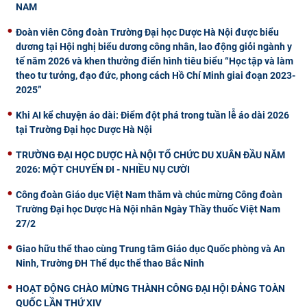
NAM
Đoàn viên Công đoàn Trường Đại học Dược Hà Nội được biểu
dương tại Hội nghị biểu dương công nhân, lao động giỏi ngành y
tế năm 2026 và khen thưởng điển hình tiêu biểu “Học tập và làm
theo tư tưởng, đạo đức, phong cách Hồ Chí Minh giai đoạn 2023-
2025”
Khi AI kể chuyện áo dài: Điểm đột phá trong tuần lễ áo dài 2026
tại Trường Đại học Dược Hà Nội
TRƯỜNG ĐẠI HỌC DƯỢC HÀ NỘI TỔ CHỨC DU XUÂN ĐẦU NĂM
2026: MỘT CHUYẾN ĐI - NHIỀU NỤ CƯỜI
Công đoàn Giáo dục Việt Nam thăm và chúc mừng Công đoàn
Trường Đại học Dược Hà Nội nhân Ngày Thầy thuốc Việt Nam
27/2
Giao hữu thể thao cùng Trung tâm Giáo dục Quốc phòng và An
Ninh, Trường ĐH Thể dục thể thao Bắc Ninh
HOẠT ĐỘNG CHÀO MỪNG THÀNH CÔNG ĐẠI HỘI ĐẢNG TOÀN
QUỐC LẦN THỨ XIV