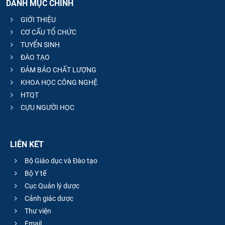
DANH MỤC CHÍNH
GIỚI THIỆU
CƠ CẤU TỔ CHỨC
TUYỂN SINH
ĐÀO TẠO
ĐẢM BẢO CHẤT LƯỢNG
KHOA HỌC CÔNG NGHỆ
HTQT
CỰU NGƯỜI HỌC
LIÊN KẾT
Bộ Giáo dục và Đào tạo
Bộ Y tế
Cục Quản lý dược
Cảnh giác dược
Thư viện
Email