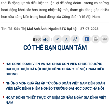
thời là động lực và điều kiện thuận lợi để công đoàn Trường có những
hoạt động khởi sắc hơn trong nhiệm kỳ mới, tham gia đóng góp nhiều
hơn nữa sáng kiến trong hoạt động của Công đoàn Y tế Việt Nam.
Tin: TS. Đào Thị Mai Anh Ảnh: Nguồn BTC Đại hội - 27-07-2023
+
A
|
|
-
260
0
A
A
CÓ THỂ BẠN QUAN TÂM
HAI CÔNG ĐOÀN VIÊN VÀ HAI CHÁU CON VIÊN CHỨC TRƯỜNG
ĐẠI HỌC DƯỢC HÀ NỘI ĐƯỢC CÔNG ĐOÀN Y TẾ VIỆT NAM BIỂU
DƯƠNG
NHỮNG MÓN QUÀ ẤM ÁP TỪ CÔNG ĐOÀN VIỆT NAM ĐẾN ĐOÀN
VIÊN MẮC BỆNH HIỂM NGHÈO TRƯỜNG ĐẠI HỌC DƯỢC HÀ NỘI
HOẠT ĐỘNG THIẾT THỰC KỶ NIỆM 25 NĂM NGÀY GIA ĐÌNH VIỆT
NAM