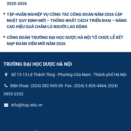
2025-2026
TẬP HUẤN NGHIỆP VỤ CÔNG TÁC CÔNG ĐOÀN NĂM 2026 CẬP
NHẬT QUY ĐỊNH MỚI – THỐNG NHẤT CÁCH TRIỂN KHAI – NÂNG
CAO HIỆU QUẢ CHĂM LO NGƯỜI LAO ĐỘNG
CÔNG ĐOÀN TRƯỜNG ĐẠI HỌC DƯỢC HÀ NỘI TỔ CHỨC LỄ KẾT
NẠP ĐOÀN VIÊN MỚI NĂM 2026
TRƯỜNG ĐẠI HỌC DƯỢC HÀ NỘI
Số 13-15 Lê Thánh Tông - Phường Cửa Nam - Thành phố Hà Nội
Điện thoại : (024) 382-545-39. Fax : (024) 3.826-4464, (024)
3933-2332
info@hup.edu.vn