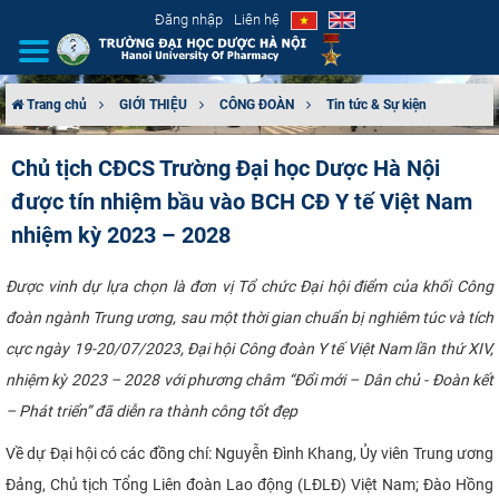
Đăng nhập
Liên hệ
Trang chủ
GIỚI THIỆU
CÔNG ĐOÀN
Tin tức & Sự kiện
GIỚI THIỆU
Chủ tịch CĐCS Trường Đại học Dược Hà Nội
được tín nhiệm bầu vào BCH CĐ Y tế Việt Nam
CƠ CẤU TỔ CHỨC
nhiệm kỳ 2023 – 2028
TUYỂN SINH
Được vinh dự lựa chọn là đơn vị Tổ chức Đại hội điểm của khối Công
ĐÀO TẠO
đoàn ngành Trung ương, sau một thời gian chuẩn bị nghiêm túc và tích
cực ngày 19-20/07/2023, Đại hội Công đoàn Y tế Việt Nam lần thứ XIV,
ĐẢM BẢO CHẤT LƯỢNG
nhiệm kỳ 2023 – 2028 với phương châm “Đổi mới – Dân chủ - Đoàn kết
– Phát triển” đã diễn ra thành công tốt đẹp
KHOA HỌC CÔNG NGHỆ
Về dự Đại hội có các đồng chí: Nguyễn Đình Khang, Ủy viên Trung ương
HTQT
Đảng, Chủ tịch Tổng Liên đoàn Lao động (LĐLĐ) Việt Nam; Đào Hồng