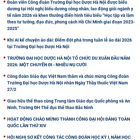
Đoàn viên Công đoàn Trường Đại học Dược Hà Nội được biểu
dương tại Hội nghị biểu dương công nhân, lao động giỏi ngành y
tế năm 2026 và khen thưởng điển hình tiêu biểu “Học tập và làm
theo tư tưởng, đạo đức, phong cách Hồ Chí Minh giai đoạn 2023-
2025”
Khi AI kể chuyện áo dài: Điểm đột phá trong tuần lễ áo dài 2026
tại Trường Đại học Dược Hà Nội
TRƯỜNG ĐẠI HỌC DƯỢC HÀ NỘI TỔ CHỨC DU XUÂN ĐẦU NĂM
2026: MỘT CHUYẾN ĐI - NHIỀU NỤ CƯỜI
Công đoàn Giáo dục Việt Nam thăm và chúc mừng Công đoàn
Trường Đại học Dược Hà Nội nhân Ngày Thầy thuốc Việt Nam
27/2
Giao hữu thể thao cùng Trung tâm Giáo dục Quốc phòng và An
Ninh, Trường ĐH Thể dục thể thao Bắc Ninh
HOẠT ĐỘNG CHÀO MỪNG THÀNH CÔNG ĐẠI HỘI ĐẢNG TOÀN
QUỐC LẦN THỨ XIV
HỘI NGHỊ SƠ KẾT CÔNG TÁC CÔNG ĐOÀN HỌC KỲ I, NĂM HỌC