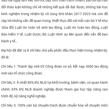
Sau hai ngày làm việc sôi nổi, đầy tinh thần trách nhiệm, Đại hội đã trao
đổi thảo luận không chỉ về những kết quả đã đạt được, những bài học
kinh nghiệm trong nhiệm kỳ vô cùng khó khăn 2017-2023 mà còn đề
cập tới những vấn đề quan trọng, thiết thực đối với mỗi cán bộ Y tế như
:Sửa đổi Luật An toàn Vệ sinh lao động, Luật An toàn lao động, Luật
Bảo hiểm Y tế, Luật Dược, Bộ Luật Hình sự liên quan đến vấn đề bạo
hành y tế…
Đại hội đã đặt ra 8 chỉ tiêu chủ yếu phấn đấu thực hiện trong nhiệm kỳ,
đó là:
Chỉ tiêu 1: Thành lập mới 05 Công đoàn cơ sở, kết nạp 3000 lao động
mới vào tổ chức công đoàn.
Chỉ tiêu 2: Ít nhất 80% ĐV, NLĐ tại khối trường, bệnh viện, cơ quan hành
chính; 65% ĐV, NLĐ doanh nghiệp được tham gia học tập nâng cao
trình độ, kỹ năng nghề nghiệp.
Chỉ tiêu 3: 100% cán bộ chuyên trách được chuẩn hóa về chuyên môn