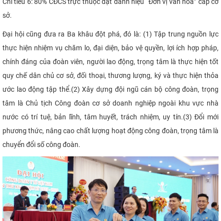
Chỉ tiêu 6: 80% CĐCS trực thuộc đạt danh hiệu “Đơn vị văn hóa” cấp cơ
sở.
Đại hội cũng đưa ra Ba khâu đột phá, đó là: (1) Tập trung nguồn lực
thực hiện nhiệm vụ chăm lo, đại diện, bảo vệ quyền, lợi ích hợp pháp,
chính đáng của đoàn viên, người lao động, trọng tâm là thực hiện tốt
quy chế dân chủ cơ sở, đối thoại, thương lượng, ký và thực hiện thỏa
ước lao động tập thể.(2) Xây dựng đội ngũ cán bộ công đoàn, trọng
tâm là Chủ tịch Công đoàn cơ sở doanh nghiệp ngoài khu vực nhà
nước có trí tuệ, bản lĩnh, tâm huyết, trách nhiệm, uy tín.(3) Đổi mới
phương thức, nâng cao chất lượng hoạt động công đoàn, trọng tâm là
chuyển đổi số công đoàn.