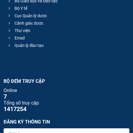
Bộ Giáo dục và Đào tạo
Bộ Y tế
Cục Quản lý dược
Cảnh giác dược
Thư viện
Email
Quản lý đào tạo
BỘ ĐẾM TRUY CẬP
Online
7
Tổng số truy cập
1417254
ĐĂNG KÝ THÔNG TIN