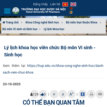
Đăng nhập
Liên hệ
Trang chủ
Khoa Công nghệ Sinh học
Bộ môn trực thuộc Khoa
Bộ môn Vi​ sinh và Sinh học
Lý lịch khoa học
GIỚI THIỆU
CƠ CẤU TỔ CHỨC
Lý lịch khoa học viên chức Bộ môn Vi sinh -
Sinh học
TUYỂN SINH
Xem thêm tại
https://hup.edu.vn/khoa-cong-nghe-sinh-hoc/danh-
ĐÀO TẠO
sach-vien-chuc-khoa
ĐẢM BẢO CHẤT LƯỢNG
23-10-2025
KHOA HỌC CÔNG NGHỆ
+
A
|
|
-
129
0
A
A
CÓ THỂ BẠN QUAN TÂM
HTQT