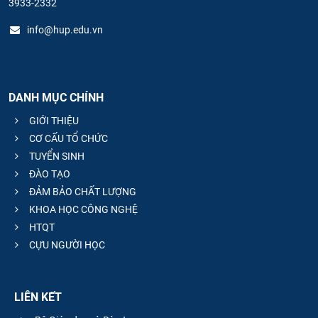
3933-2332
info@hup.edu.vn
DANH MỤC CHÍNH
GIỚI THIỆU
CƠ CẤU TỔ CHỨC
TUYỂN SINH
ĐÀO TẠO
ĐẢM BẢO CHẤT LƯỢNG
KHOA HỌC CÔNG NGHỆ
HTQT
CỰU NGƯỜI HỌC
LIÊN KẾT