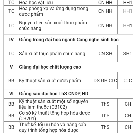
TC
Hóa học vật liệu
CN HH
HH1
Hóa phóng xạ và ứng dụng trong
TC
CN HH
HH1
dược phẩm
Nguyên liệu sản xuất thực phẩm
TC
CN HH
HH1
chức năng
IV
Giảng trong đại học ngành Công nghệ sinh học
TC
Sản xuất thực phẩm chức năng
CN SH
SH1
V
Giảng đại học chất lượng cao
BB
Kỹ thuật sản xuất dược phẩm
DS ĐH CLC
CLC
VI
Giảng sau đại học ThS CNDP, HD
Kỹ thuật sản xuất một số nguyên
BB
ThS
CH
liệu làm thuốc (CB102)
Cơ sở kỹ thuật tổng hợp hóa dược
BB
ThS
CH
(CB201)
Thiết kế, tối ưu hóa và nâng cấp
BB
ThS
CH
quy trình tổng hợp hóa dược