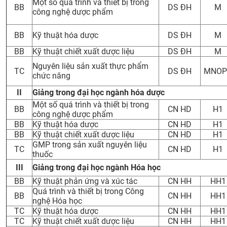
Một số quá trình và thiết bị trong
BB
DS ĐH
M
công nghệ dược phẩm
CỰU NGƯỜI HỌC
BB
Kỹ thuật hóa dược
DS ĐH
M
BB
Kỹ thuật chiết xuất dược liệu
DS ĐH
M
Nguyên liệu sản xuất thực phẩm
TC
DS ĐH
MNOP
chức năng
II
Giảng trong đại học ngành hóa dược
Một số quá trình và thiết bị trong
BB
CN HD
H1
công nghệ dược phẩm
BB
Kỹ thuật hóa dược
CN HD
H1
BB
Kỹ thuật chiết xuất dược liệu
CN HD
H1
GMP trong sản xuất nguyên liệu
TC
CN HD
H1
thuốc
III
Giảng trong đại học ngành Hóa học
BB
Kỹ thuật phản ứng và xúc tác
CN HH
HH1
Quá trình và thiết bị trong Công
BB
CN HH
HH1
nghệ Hóa học
TC
Kỹ thuật hóa dược
CN HH
HH1
TC
Kỹ thuật chiết xuất dược liệu
CN HH
HH1