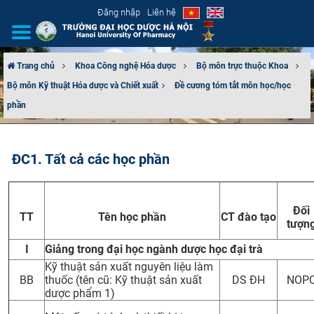
Đăng nhập
Liên hệ
Trang chủ
Khoa Công nghệ Hóa dược
Bộ môn trực thuộc Khoa
Bộ môn Kỹ thuật Hóa dược và Chiết xuất​
Đề cương tóm tắt môn học/học
GIỚI THIỆU
phần
CƠ CẤU TỔ CHỨC
ĐC1. Tất cả các học phần
TUYỂN SINH
ĐÀO TẠO
Đối
TT
Tên học phần
CT đào tạo
tượn
ĐẢM BẢO CHẤT LƯỢNG
I
Giảng trong đại học ngành dược học đại trà
KHOA HỌC CÔNG NGHỆ
Kỹ thuật sản xuất nguyên liệu làm
BB
thuốc (tên cũ: Kỹ thuật sản xuất
DS ĐH
NOP
dược phẩm 1)
HTQT