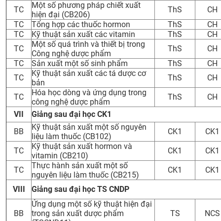
Một số phương pháp chiết xuất
TC
ThS
CH
hiện đại (CB206)
TC
Tổng hợp các thuốc hormon
ThS
CH
TC
Kỹ thuật sản xuất các vitamin
ThS
CH
Một số quá trình và thiết bị trong
TC
ThS
CH
Công nghệ dược phẩm
TC
Sản xuất một số sinh phẩm
ThS
CH
Kỹ thuật sản xuất các tá dược cơ
TC
ThS
CH
bản
Hóa học dòng và ứng dụng trong
TC
ThS
CH
công nghệ dược phẩm
VII
Giảng sau đại học CK1
Kỹ thuật sản xuất một số nguyên
BB
CK1
CK1
liệu làm thuốc (CB102)
Kỹ thuật sản xuất hormon và
TC
CK1
CK1
vitamin (CB210)
Thực hành sản xuất một số
TC
CK1
CK1
nguyên liệu làm thuốc (CB215)
VIII
Giảng sau đại học TS CNDP
Ứng dụng một số kỹ thuật hiện đại
BB
trong sản xuất dược phẩm
TS
NCS