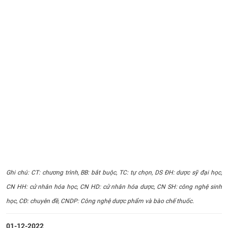
Ghi chú: CT: chương trình, BB: bắt buộc, TC: tự chọn, DS ĐH: dược sỹ đại học,
CN HH: cử nhân hóa học, CN HD: cử nhân hóa dược, CN SH: công nghệ sinh
học, CĐ: chuyên đề, CNDP: Công nghệ dược phẩm và bào chế thuốc.
01-12-2022