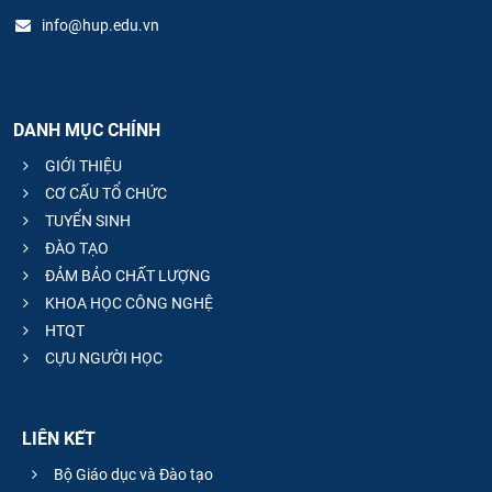
info@hup.edu.vn
DANH MỤC CHÍNH
GIỚI THIỆU
CƠ CẤU TỔ CHỨC
TUYỂN SINH
ĐÀO TẠO
ĐẢM BẢO CHẤT LƯỢNG
KHOA HỌC CÔNG NGHỆ
HTQT
CỰU NGƯỜI HỌC
LIÊN KẾT
Bộ Giáo dục và Đào tạo