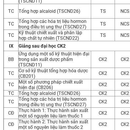
(TSCND11)
TC
Tổng hợp alcaloid (TSCND26)
TS
NCS
Tổng hợp các hóa trị liệu hormon
TC
TS
NCS
trong điều trị ung thư (TSCND27)
Kỹ thuật chiết xuất và phân lập
TC
TS
NCS
hợp chất tự nhiên (TSCND22)
IX
Giảng sau đại học CK2
Ứng dụng một số kỹ thuật hiện đại
BB
trong sản xuất dược phẩm
CK2
CK2
(TSCND11)
Cơ sở kỹ thuật tổng hợp hóa dược
TC
CK2
CK2
(CB201)
Một số phương pháp chiết xuất
TC
CK2
CK2
hiện đại (CB206)
TC
Tổng hợp alcaloid (TSCND26)
CK2
CK2
Tổng hợp các hóa trị liệu hormon
TC
CK2
CK2
trong điều trị ung thư (TSCND27)
Thực hành 1: Thực hành sản xuất
CĐ
CK2
CK2
một số nguyên liệu làm thuốc 1
Thực hành 2: Thực hành sản xuất
CĐ
CK2
CK2
một số nguyên liệu làm thuốc 2