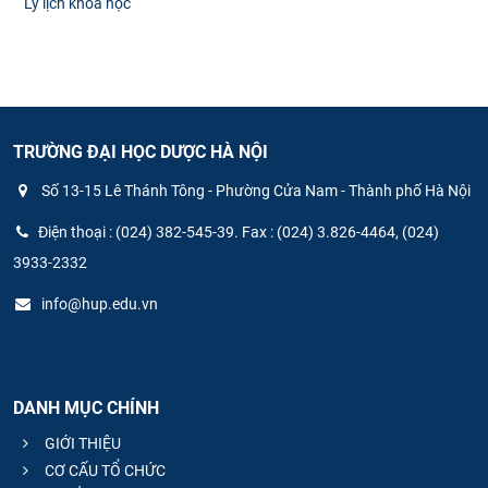
Lý lịch khoa học
TRƯỜNG ĐẠI HỌC DƯỢC HÀ NỘI
Số 13-15 Lê Thánh Tông - Phường Cửa Nam - Thành phố Hà Nội
Điện thoại : (024) 382-545-39. Fax : (024) 3.826-4464, (024)
3933-2332
info@hup.edu.vn
DANH MỤC CHÍNH
GIỚI THIỆU
CƠ CẤU TỔ CHỨC