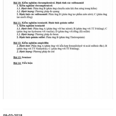
CỰU NGƯỜI HỌC
09-03-2018