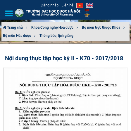
Đăng nhập
Liên hệ
Trang chủ
Khoa Công nghệ Hóa dược
Bộ môn trực thuộc Khoa
Bộ môn Hóa dược
Thông báo, lịch giảng
GIỚI THIỆU
CƠ CẤU TỔ CHỨC
Nội dung thực tập học kỳ II - K70 - 2017/2018
TUYỂN SINH
ĐÀO TẠO
ĐẢM BẢO CHẤT LƯỢNG
KHOA HỌC CÔNG NGHỆ
HTQT