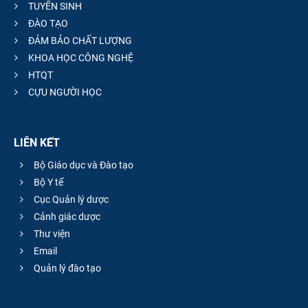
TUYỂN SINH
ĐÀO TẠO
ĐẢM BẢO CHẤT LƯỢNG
KHOA HỌC CÔNG NGHỆ
HTQT
CỰU NGƯỜI HỌC
LIÊN KẾT
Bộ Giáo dục và Đào tạo
Bộ Y tế
Cục Quản lý dược
Cảnh giác dược
Thư viện
Email
Quản lý đào tạo