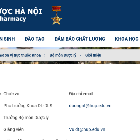
N SINH
ĐÀO TẠO
ĐẢM BẢO CHẤT LƯỢNG
KHOA HỌC
/đơn vị trực thuộc Khoa
Bộ môn Dược lý
Giới thiệu
p
Chức vụ
Địa chỉ email
Phó trưởng Khoa DL-DLS
duongnt@hup.edu.vn
Trưởng Bộ môn Dược lý
Giảng viên
Vuidt@hup.edu.vn