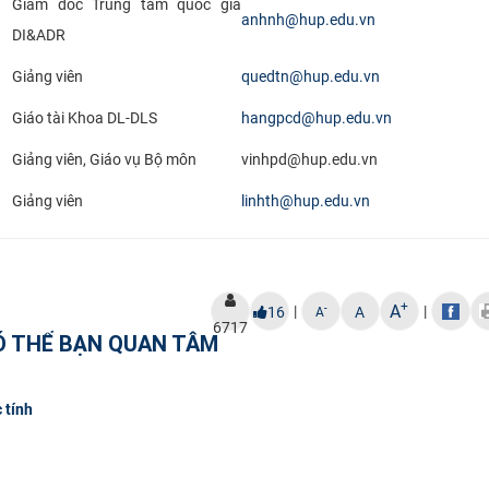
Giám đốc Trung tâm quốc gia
anhnh@hup.edu.vn
DI&ADR
Giảng viên
quedtn@hup.edu.vn
Giáo tài Khoa DL-DLS
hangpcd@hup.edu.vn
Giảng viên, Giáo vụ Bộ môn
vinhpd@hup.edu.vn
Giảng viên
linhth@hup.edu.vn
+
A
|
|
-
16
A
A
6717
Ó THỂ BẠN QUAN TÂM
 tính