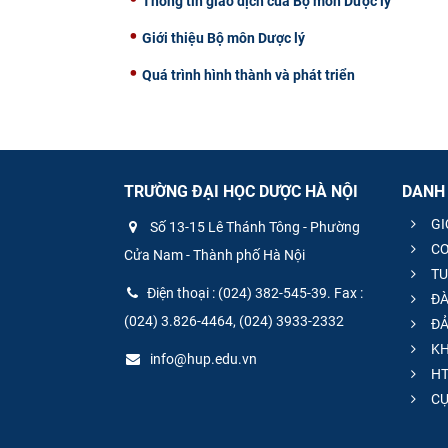
Thông tin giao dịch của Bộ môn Dược lý
Giới thiệu Bộ môn Dược lý
Quá trình hình thành và phát triển
TRƯỜNG ĐẠI HỌC DƯỢC HÀ NỘI
DANH
GI
Số 13-15 Lê Thánh Tông - Phường
CƠ
Cửa Nam - Thành phố Hà Nội
TU
Điện thoại : (024) 382-545-39. Fax :
ĐÀ
(024) 3.826-4464, (024) 3933-2332
ĐẢ
KH
info@hup.edu.vn
HT
CƯ