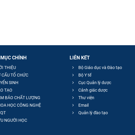
 MỤC CHÍNH
LIÊN KẾT
ỚI THIỆU
Bộ Giáo dục và Đào tạo
 CẤU TỔ CHỨC
Bộ Y tế
YỂN SINH
Cục Quản lý dược
O TẠO
Cảnh giác dược
M BẢO CHẤT LƯỢNG
Thư viện
OA HỌC CÔNG NGHỆ
Email
QT
Quản lý đào tạo
̣U NGƯỜI HỌC