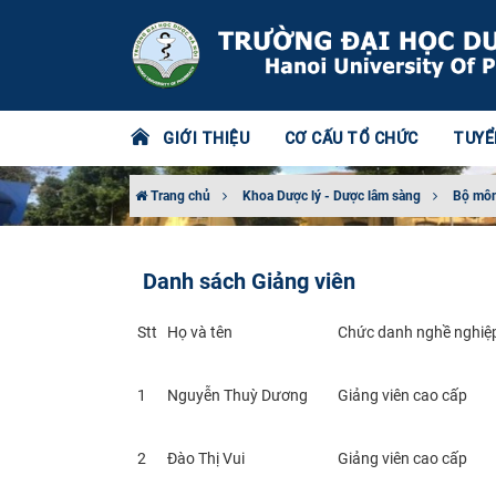
GIỚI THIỆU
CƠ CẤU TỔ CHỨC
TUYỂ
Trang chủ
Khoa Dược lý - Dược lâm sàng
Bộ môn
Danh sách Giảng viên
Stt
Họ và tên
Chức danh nghề nghiệ
1
Nguyễn Thuỳ Dương
Giảng viên cao cấp
2
Đào Thị Vui
Giảng viên cao cấp