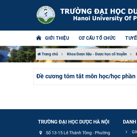
GIỚI THIỆU
CƠ CẤU TỔ CHỨC
TUYỂ
Trang chủ
Khoa Dược liệu - Dược học cổ truyền
Đề cương tóm tắt môn học/học phần
TRƯỜNG ĐẠI HỌC DƯỢC HÀ NỘI
DANH
GI
Số 13-15 Lê Thánh Tông - Phường