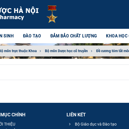
N SINH
ĐÀO TẠO
ĐẢM BẢO CHẤT LƯỢNG
KHOA HỌC
Bộ môn trực thuộc Khoa
Bộ môn Dược học cổ truyền
Đề cương tóm tắt mô
 MỤC CHÍNH
LIÊN KẾT
ỚI THIỆU
Bộ Giáo dục và Đào tạo