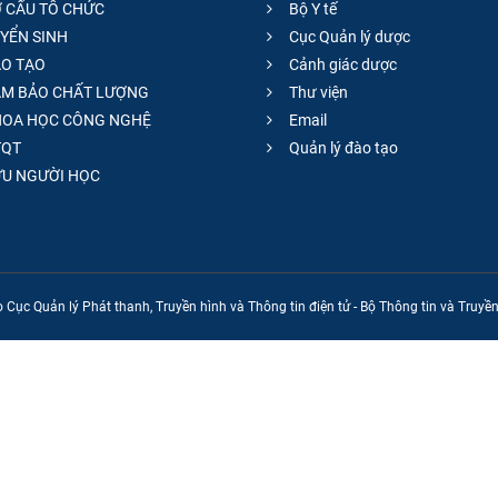
 CẤU TỔ CHỨC
Bộ Y tế
YỂN SINH
Cục Quản lý dược
O TẠO
Cảnh giác dược
M BẢO CHẤT LƯỢNG
Thư viện
OA HỌC CÔNG NGHỆ
Email
QT
Quản lý đào tạo
̣U NGƯỜI HỌC
 Cục Quản lý Phát thanh, Truyền hình và Thông tin điện tử - Bộ Thông tin và Truy