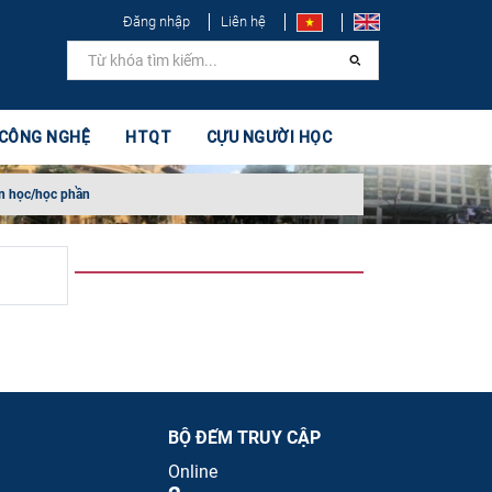
Đăng nhập
Liên hệ
 CÔNG NGHỆ
HTQT
CỰU NGƯỜI HỌC
n học/học phần
BỘ ĐẾM TRUY CẬP
Online