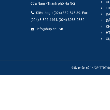
CƠ
Cửa Nam - Thành phố Hà Nội
TU
Điện thoại : (024) 382-545-39. Fax :
ĐÀ
(024) 3.826-4464, (024) 3933-2332
ĐẢ
KH
info@hup.edu.vn
HT
CƯ
Giấy phép: số 14/GP-TTĐT do