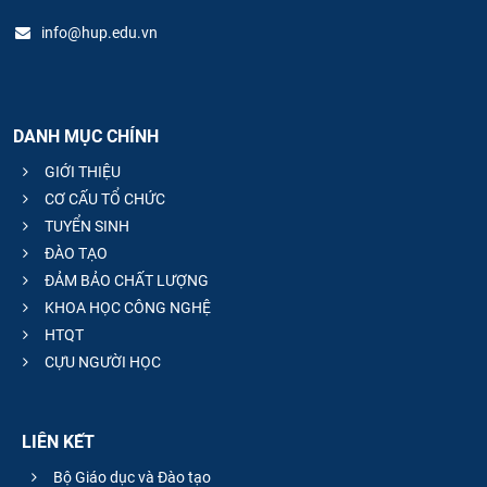
info@hup.edu.vn
DANH MỤC CHÍNH
GIỚI THIỆU
CƠ CẤU TỔ CHỨC
TUYỂN SINH
ĐÀO TẠO
ĐẢM BẢO CHẤT LƯỢNG
KHOA HỌC CÔNG NGHỆ
HTQT
CỰU NGƯỜI HỌC
LIÊN KẾT
Bộ Giáo dục và Đào tạo