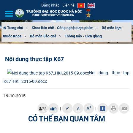
Đăng nhập
Liên hệ
Trang chủ
Khoa Bào chế - Công nghệ dược phẩm
Bộ môn trực
thuộc Khoa
Bộ môn Bào chế
Thông báo - Lịch giảng
GIỚI THIỆU
CƠ CẤU TỔ CHỨC
Nội dung thực tập K67
TUYỂN SINH
Noi dung thuc tap
K67_HKI_2015-09.docx
ĐÀO TẠO
19-10-2015
ĐẢM BẢO CHẤT LƯỢNG
+
A
|
|
-
75
0
A
A
KHOA HỌC CÔNG NGHỆ
CÓ THỂ BẠN QUAN TÂM
HTQT