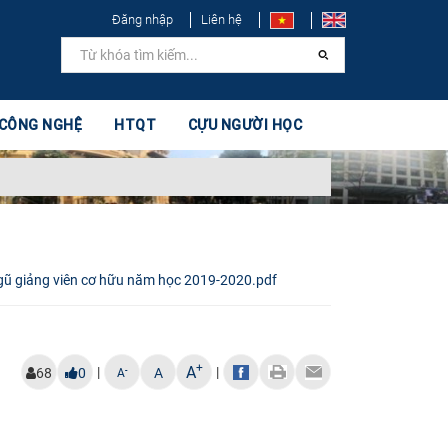
Đăng nhập
Liên hệ
 CÔNG NGHỆ
HTQT
CỰU NGƯỜI HỌC
ngũ giảng viên cơ hữu năm học 2019-2020.pdf
+
A
|
|
-
68
0
A
A