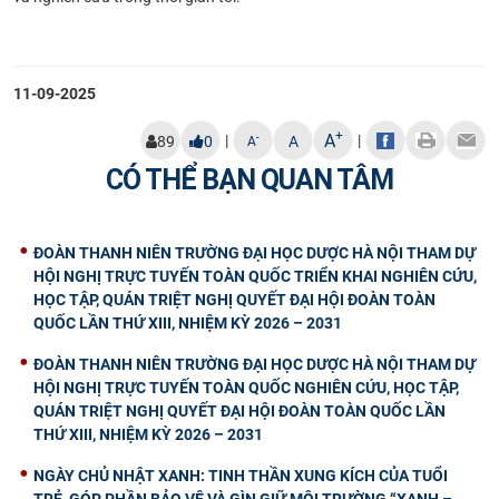
11-09-2025
+
A
|
|
-
89
0
A
A
CÓ THỂ BẠN QUAN TÂM
ĐOÀN THANH NIÊN TRƯỜNG ĐẠI HỌC DƯỢC HÀ NỘI THAM DỰ
HỘI NGHỊ TRỰC TUYẾN TOÀN QUỐC TRIỂN KHAI NGHIÊN CỨU,
HỌC TẬP, QUÁN TRIỆT NGHỊ QUYẾT ĐẠI HỘI ĐOÀN TOÀN
QUỐC LẦN THỨ XIII, NHIỆM KỲ 2026 – 2031
ĐOÀN THANH NIÊN TRƯỜNG ĐẠI HỌC DƯỢC HÀ NỘI THAM DỰ
HỘI NGHỊ TRỰC TUYẾN TOÀN QUỐC NGHIÊN CỨU, HỌC TẬP,
QUÁN TRIỆT NGHỊ QUYẾT ĐẠI HỘI ĐOÀN TOÀN QUỐC LẦN
THỨ XIII, NHIỆM KỲ 2026 – 2031
NGÀY CHỦ NHẬT XANH: TINH THẦN XUNG KÍCH CỦA TUỔI
TRẺ, GÓP PHẦN BẢO VỆ VÀ GÌN GIỮ MÔI TRƯỜNG “XANH –