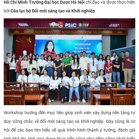
Hồ Chí Minh Trường Đại học Dược Hà Nội
chỉ đạo và được thực hiện
CỰU NGƯỜI HỌC
bởi
Câu lạc bộ Đổi mới sáng tạo và Khởi nghiệp
.
Workshop hướng đến mục tiêu giúp sinh viên xây dựng nền tảng tư
duy vững chắc về đổi mới sáng tạo và khởi nghiệp. Đây cũng là cơ
hội để các bạn tìm hiểu về quá trình hình thành ý tưởng, đánh giá
tính khả thi, tính ứng dụng thực tiễn cũng như tiềm năng phát triển