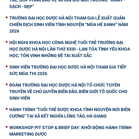
SẠCH - ĐẸP”
TRƯỜNG ĐẠI HỌC DƯỢC HÀ NỘI THAM GIA LỄ XUẤT QUÂN
CHIẾN DỊCH SINH VIÊN TÌNH NGUYỆN “MÙA HÈ XANH” NĂM
2026
HỘI NGHỊ KHOA HỌC CÔNG NGHỆ TUỔI TRẺ TRƯỜNG ĐẠI
HỌC DƯỢC HÀ NỘI LẦN THỨ XXIII - LAN TỎA TÌNH YÊU KHOA
HỌC, TÔN VINH NHỮNG ĐỀ TÀI XUẤT SẮC
SINH VIÊN TRƯỜNG ĐẠI HỌC DƯỢC HÀ NỘI THAM GIA TIẾP
SỨC MÙA THI 2026
ĐOÀN TRƯỜNG ĐẠI HỌC DƯỢC HÀ NỘI TỔ CHỨC TUYÊN
TRUYỀN VỀ CHỦ QUYỀN BIỂN ĐẢO, BIÊN GIỚI TỔ QUỐC CHO
SINH VIÊN
HÀNH TRÌNH "TUỔI TRẺ DƯỢC KHOA TÌNH NGUYỆN NƠI BIÊN
CƯƠNG" TẠI XÃ KẾT NGHĨA LŨNG TÁO, HÀ GIANG
WORKSHOP PIT STOP & BRIEF DAY: KHỞI ĐỘNG HÀNH TRÌNH
MARKETING DƯỢC