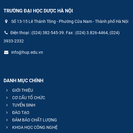
TRƯỜNG ĐẠI HỌC DƯỢC HÀ NỘI
Số 13-15 Lê Thánh Tông - Phường Cửa Nam - Thành phố Hà Nội
Điện thoại : (024) 382-545-39. Fax : (024) 3.826-4464, (024)
3933-2332
info@hup.edu.vn
DANH MỤC CHÍNH
GIỚI THIỆU
CƠ CẤU TỔ CHỨC
TUYỂN SINH
ĐÀO TẠO
ĐẢM BẢO CHẤT LƯỢNG
KHOA HỌC CÔNG NGHỆ