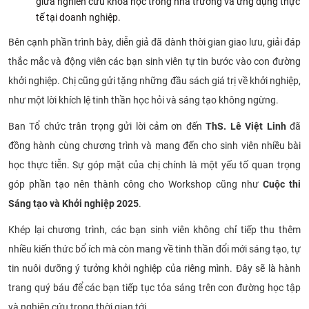
giữa nghiên cứu khoa học trong nhà trường và ứng dụng thực
tế tại doanh nghiệp.
Bên cạnh phần trình bày, diễn giả đã dành thời gian giao lưu, giải đáp
thắc mắc và động viên các bạn sinh viên tự tin bước vào con đường
khởi nghiệp. Chị cũng gửi tặng những đầu sách giá trị về khởi nghiệp,
như một lời khích lệ tinh thần học hỏi và sáng tạo không ngừng.
Ban Tổ chức trân trọng gửi lời cảm ơn đến
ThS. Lê Việt Linh
đã
đồng hành cùng chương trình và mang đến cho sinh viên nhiều bài
học thực tiễn. Sự góp mặt của chị chính là một yếu tố quan trọng
góp phần tạo nên thành công cho Workshop cũng như
Cuộc thi
Sáng tạo và Khởi nghiệp 2025
.
Khép lại chương trình, các bạn sinh viên không chỉ tiếp thu thêm
nhiều kiến thức bổ ích mà còn mang về tinh thần đổi mới sáng tạo, tự
tin nuôi dưỡng ý tưởng khởi nghiệp của riêng mình. Đây sẽ là hành
trang quý báu để các bạn tiếp tục tỏa sáng trên con đường học tập
và nghiên cứu trong thời gian tới.