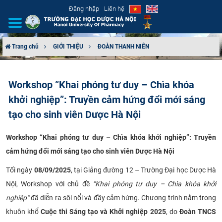
Đăng nhập
Liên hệ
Trang chủ
GIỚI THIỆU
ĐOÀN THANH NIÊN
GIỚI THIỆU
Workshop “Khai phóng tư duy – Chìa khóa
CƠ CẤU TỔ CHỨC
khởi nghiệp”: Truyền cảm hứng đổi mới sáng
TUYỂN SINH
tạo cho sinh viên Dược Hà Nội
ĐÀO TẠO
Workshop “Khai phóng tư duy – Chìa khóa khởi nghiệp”: Truyền
cảm hứng đổi mới sáng tạo cho sinh viên Dược Hà Nội
ĐẢM BẢO CHẤT LƯỢNG
Tối ngày
08/09/2025
, tại Giảng đường 12 – Trường Đại học Dược Hà
Nội, Workshop với chủ đề
“Khai phóng tư duy – Chìa khóa khởi
KHOA HỌC CÔNG NGHỆ
nghiệp”
đã diễn ra sôi nổi và đầy cảm hứng. Chương trình nằm trong
HTQT
khuôn khổ
Cuộc thi Sáng tạo và Khởi nghiệp 2025
, do
Đoàn TNCS