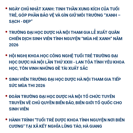
NGÀY CHỦ NHẬT XANH: TINH THẦN XUNG KÍCH CỦA TUỔI
TRẺ, GÓP PHẦN BẢO VỆ VÀ GÌN GIỮ MÔI TRƯỜNG “XANH –
SẠCH - ĐẸP”
TRƯỜNG ĐẠI HỌC DƯỢC HÀ NỘI THAM GIA LỄ XUẤT QUÂN
CHIẾN DỊCH SINH VIÊN TÌNH NGUYỆN “MÙA HÈ XANH” NĂM
2026
HỘI NGHỊ KHOA HỌC CÔNG NGHỆ TUỔI TRẺ TRƯỜNG ĐẠI
HỌC DƯỢC HÀ NỘI LẦN THỨ XXIII - LAN TỎA TÌNH YÊU KHOA
HỌC, TÔN VINH NHỮNG ĐỀ TÀI XUẤT SẮC
SINH VIÊN TRƯỜNG ĐẠI HỌC DƯỢC HÀ NỘI THAM GIA TIẾP
SỨC MÙA THI 2026
ĐOÀN TRƯỜNG ĐẠI HỌC DƯỢC HÀ NỘI TỔ CHỨC TUYÊN
TRUYỀN VỀ CHỦ QUYỀN BIỂN ĐẢO, BIÊN GIỚI TỔ QUỐC CHO
SINH VIÊN
HÀNH TRÌNH "TUỔI TRẺ DƯỢC KHOA TÌNH NGUYỆN NƠI BIÊN
CƯƠNG" TẠI XÃ KẾT NGHĨA LŨNG TÁO, HÀ GIANG