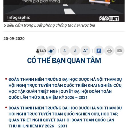
5 điều cấm trong Luất phòng chống tác hại rược bia
20-09-2020
+
A
|
|
-
140
0
A
A
CÓ THỂ BẠN QUAN TÂM
ĐOÀN THANH NIÊN TRƯỜNG ĐẠI HỌC DƯỢC HÀ NỘI THAM DỰ
HỘI NGHỊ TRỰC TUYẾN TOÀN QUỐC TRIỂN KHAI NGHIÊN CỨU,
HỌC TẬP, QUÁN TRIỆT NGHỊ QUYẾT ĐẠI HỘI ĐOÀN TOÀN
QUỐC LẦN THỨ XIII, NHIỆM KỲ 2026 – 2031
ĐOÀN THANH NIÊN TRƯỜNG ĐẠI HỌC DƯỢC HÀ NỘI THAM DỰ
HỘI NGHỊ TRỰC TUYẾN TOÀN QUỐC NGHIÊN CỨU, HỌC TẬP,
QUÁN TRIỆT NGHỊ QUYẾT ĐẠI HỘI ĐOÀN TOÀN QUỐC LẦN
THỨ XIII, NHIỆM KỲ 2026 – 2031