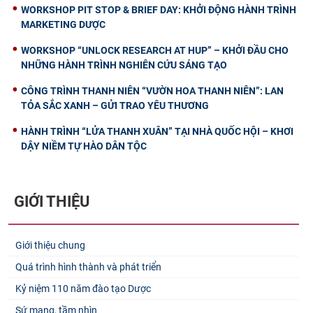
WORKSHOP PIT STOP & BRIEF DAY: KHỞI ĐỘNG HÀNH TRÌNH
MARKETING DƯỢC
WORKSHOP “UNLOCK RESEARCH AT HUP” – KHỞI ĐẦU CHO
NHỮNG HÀNH TRÌNH NGHIÊN CỨU SÁNG TẠO
CÔNG TRÌNH THANH NIÊN “VƯỜN HOA THANH NIÊN”: LAN
TỎA SẮC XANH – GỬI TRAO YÊU THƯƠNG
HÀNH TRÌNH “LỬA THANH XUÂN” TẠI NHÀ QUỐC HỘI – KHƠI
DẬY NIỀM TỰ HÀO DÂN TỘC
GIỚI THIỆU
Giới thiệu chung
Quá trình hình thành và phát triển
Kỷ niệm 110 năm đào tạo Dược
Sứ mạng, tầm nhìn