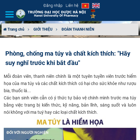
Đăng nhập
Liên hệ
Trang chủ
GIỚI THIỆU
ĐOÀN THANH NIÊN
GIỚI THIỆU
Phòng, chống ma túy và chất kích thích: "Hãy
CƠ CẤU TỔ CHỨC
suy nghĩ trước khi bắt đầu"
TUYỂN SINH
Mỗi
đoàn viên, thanh niên
chính là một tuyên tuyền viên trước hiểm
họa của ma túy và các chất kích thích có hại cho sức khỏe như rượu
ĐÀO TẠO
bia, thuốc lá...
Các bạn sinh viên cẫn có ý thức tự
bảo vệ chính mình trước ma túy
ĐẢM BẢO CHẤT LƯỢNG
bằng việc trang bị kiến thức, kỹ năng, bản lĩnh, sáng suốt và luôn
nói
không với ma tuý hay các loại chất kích thích.
KHOA HỌC CÔNG NGHỆ
HTQT