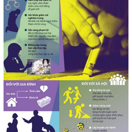
CỰU NGƯỜI HỌC