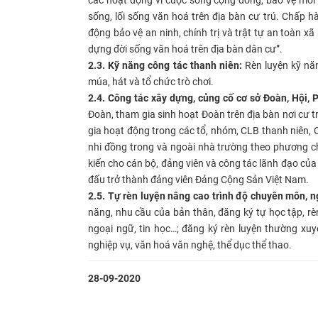
sống, lối sống văn hoá trên địa bàn cư trú. Chấp 
động bảo vệ an ninh, chính trị và trật tự an toàn 
dựng đời sống văn hoá trên địa bàn dân cư”.
2.3. Kỹ năng công tác thanh niên:
Rèn luyện kỹ năn
múa, hát và tổ chức trò chơi.
2.4. Công tác xây dựng, củng cố cơ sở Đoàn, Hội, 
Đoàn, tham gia sinh hoạt Đoàn trên địa bàn nơi cư t
gia hoạt động trong các tổ, nhóm, CLB thanh niên, C
nhi đồng trong và ngoài nhà trường theo phương châ
kiến cho cán bộ, đảng viên và công tác lãnh đạo của
đấu trở thành đảng viên Đảng Cộng Sản Việt Nam.
2.5. Tự rèn luyện nâng cao trình độ chuyên môn, ng
năng, nhu cầu của bản thân, đăng ký tự học tập, rè
ngoại ngữ, tin học…; đăng ký rèn luyện thường xu
nghiệp vụ, văn hoá văn nghệ, thể dục thể thao.
28-09-2020