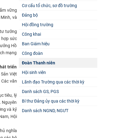
Cơ cấu tổ chức, sơ đồ trường
 nắm vững
Đảng bộ
 Minh, và
Hội đồng trường
 tư tưởng
Công khai
t hợp sức
Ban Giám hiệu
 tưởng Hồ
cách mạng
Công đoàn
Đoàn Thanh niên
hát triển
Hội sinh viên
 Sản Việt
. Các văn
Lãnh đạo Trường qua các thời kỳ
Danh sách GS, PGS
c tiêu, lý
Bí thư Đảng ủy qua các thời kỳ
ị. Nguyên
ởng và kỷ
Danh sách NGND, NGƯT
 Nam, Hội
chủ nghĩa
ng các bộ