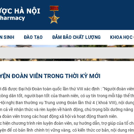
N SINH
ĐÀO TẠO
ĐẢM BẢO CHẤT LƯỢNG
KHOA HỌC
YỆN ĐOÀN VIÊN TRONG THỜI KỲ MỚI
i đã được Đại hội Đoàn toàn quốc lần thứ VIII xác định : “Người đoàn viên
ông dân tốt, người bạn tốt của thanh niên, có uy tín trong mỗi tập thể t
Hội nghị Ban thường vụ Trung ương Đoàn lần thứ 4 ( khoá VIII), nội du
yện cả về nhận thức và rèn luyện về hành động, chú trọng bồi dưỡng năng
a đoàn viên trong các hoạt động xã hội và hoạt động thanh niên.
c hiện chương trình rèn luyện đoàn viên, sự hướng dẫn, trợ giúp của tổ c
ện để có bản lĩnh chính trị vững vàng, có kiến thức cơ bản, nội dung rèn