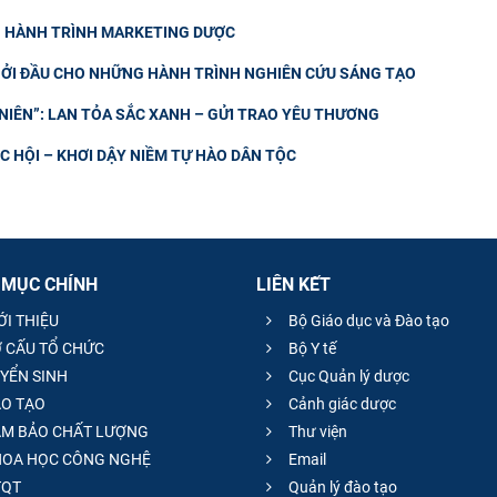
NG HÀNH TRÌNH MARKETING DƯỢC
ỞI ĐẦU CHO NHỮNG HÀNH TRÌNH NGHIÊN CỨU SÁNG TẠO
IÊN”: LAN TỎA SẮC XANH – GỬI TRAO YÊU THƯƠNG
 HỘI – KHƠI DẬY NIỀM TỰ HÀO DÂN TỘC
 MỤC CHÍNH
LIÊN KẾT
ỚI THIỆU
Bộ Giáo dục và Đào tạo
 CẤU TỔ CHỨC
Bộ Y tế
YỂN SINH
Cục Quản lý dược
O TẠO
Cảnh giác dược
M BẢO CHẤT LƯỢNG
Thư viện
OA HỌC CÔNG NGHỆ
Email
QT
Quản lý đào tạo