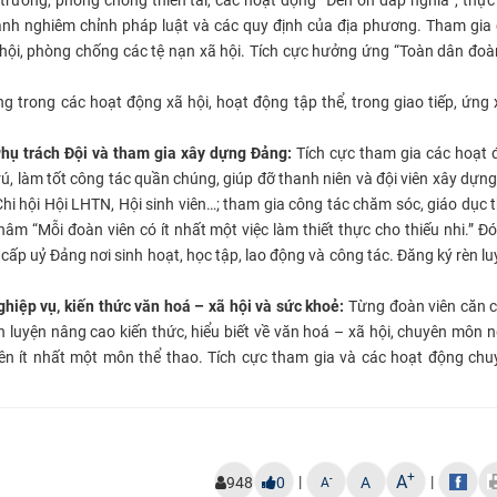
hành nghiêm chỉnh pháp luật và các quy định của địa phương. Tham gia
xã hội, phòng chống các tệ nạn xã hội. Tích cực hưởng ứng “Toàn dân đoà
g trong các hoạt động xã hội, hoạt động tập thể, trong giao tiếp, ứng 
Phụ trách Đội và tham gia xây dựng Đảng:
Tích cực tham gia các hoạt 
rú, làm tốt công tác quần chúng, giúp đỡ thanh niên và đội viên xây dựn
hi hội Hội LHTN, Hội sinh viên…; tham gia công tác chăm sóc, giáo dục t
m “Mỗi đoàn viên có ít nhất một việc làm thiết thực cho thiếu nhi.” Đ
 cấp uỷ Đảng nơi sinh hoạt, học tập, lao động và công tác. Đăng ký rèn l
hiệp vụ, kiến thức văn hoá – xã hội và sức khoẻ:
Từng đoàn viên căn c
n luyện nâng cao kiến thức, hiểu biết về văn hoá – xã hội, chuyên môn n
yên ít nhất một môn thể thao. Tích cực tham gia và các hoạt động ch
+
A
|
|
-
948
0
A
A