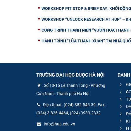
WORKSHOP PIT STOP & BRIEF DAY: KHỞI ĐỘ
WORKSHOP “UNLOCK RESEARCH AT HUP” – KH
CÔNG TRÌNH THANH NIÊN “VƯỜN HOA THANH N
HÀNH TRÌNH “LỬA THANH XUÂN” TẠI NHÀ QUỐC
TRƯỜNG ĐẠI HỌC DƯỢC HÀ NỘI
DANH
GI
Số 13-15 Lê Thánh Tông - Phường
CƠ
Cửa Nam - Thành phố Hà Nội
TU
Điện thoại : (024) 382-545-39. Fax :
ĐÀ
(024) 3.826-4464, (024) 3933-2332
ĐẢ
KH
info@hup.edu.vn
HT