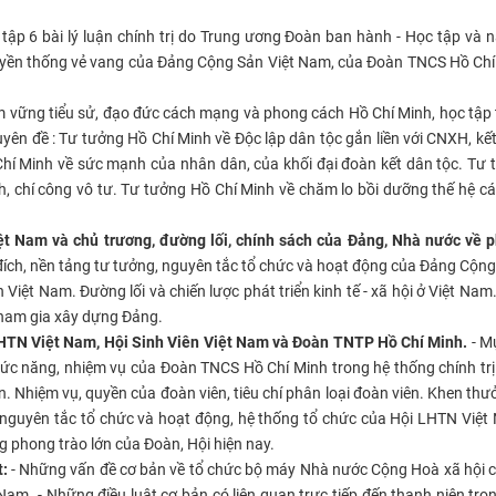
 tập 6 bài lý luận chính trị do Trung ương Đoàn ban hành - Học tập và
truyền thống vẻ vang của Đảng Cộng Sản Việt Nam, của Đoàn TNCS Hồ Chí
m vững tiểu sử, đạo đức cách mạng và phong cách Hồ Chí Minh, học tập
uyên đề : Tư tưởng Hồ Chí Minh về Độc lập dân tộc gắn liền với CNXH, kế
hí Minh về sức mạnh của nhân dân, của khối đại đoàn kết dân tộc. Tư
h, chí công vô tư. Tư tưởng Hồ Chí Minh về chăm lo bồi dưỡng thế hệ 
t Nam và chủ trương, đường lối, chính sách của Đảng, Nhà nước về p
ích, nền tảng tư tưởng, nguyên tắc tổ chức và hoạt động của Đảng Cộng
iệt Nam. Đường lối và chiến lược phát triển kinh tế - xã hội ở Việt Nam
tham gia xây dựng Đảng.
 LHTN Việt Nam, Hội Sinh Viên Việt Nam và Đoàn TNTP Hồ Chí Minh.
- Mụ
chức năng, nhiệm vụ của Đoàn TNCS Hồ Chí Minh trong hệ thống chính tr
. Nhiệm vụ, quyền của đoàn viên, tiêu chí phân loại đoàn viên. Khen thư
 vụ, nguyên tắc tổ chức và hoạt động, hệ thống tổ chức của Hội LHTN Việt
g phong trào lớn của Đoàn, Hội hiện nay.
t:
- Những vấn đề cơ bản về tổ chức bộ máy Nhà nước Cộng Hoà xã hội 
am. - Những điều luật cơ bản có liên quan trực tiếp đến thanh niên tro