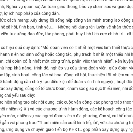
ình, Nghĩa vụ quân sự, An toàn giao thông, bảo vệ chăm sóc và giáo dụ
ợi, lợi ích hợp pháp của công dân.
đức cách mạng: Xây dựng lối sống nếp sống văn minh trong lao động 
n hệ xã hội, tình bạn, tình yêu…. - Những nội dung rèn luyện về nhận thức
ên tu dưỡng đạo đức, tác phong, phát huy tính tích cực chính trị - xã 
có hiệu quả quy định: “Mỗi đoàn viên có ít nhất một việc làm thiết thực 
hanh niên nơi sinh sống hoặc công tác, phụ trách ít nhất một thiếu nhi 
, chi đoàn có ít nhất một công trình, phần việc thanh niên”. Rèn luyệ
hù hợp khả năng, trình độ, nghiệp vụ của từng đoàn viên, giúp đoàn vi
c tập, sinh hoạt, công tác và hoạt động xã hội, thực hiện tốt nhiệm vụ 
 về hành động cần chú ý tạo điều kiện để đoàn viên tình nguyện, hoạt độn
 tác xây dựng, củng cố tổ chức Đoàn, chăm sóc giáo dục thiếu niên, nhi 
ng chủ yếu sau đây:
c hiện sáng tạo các nội dung, các cuộc vận động, các phong trào theo 
ại hội nhiệm kỳ XI) và các chương trình hành động, các kế hoạch công tá
ên môn, nhiệm vụ của người đoàn viên ở địa phương, đơn vị, cụ thể như s
 gắn với phong trào “Thanh niên sản xuất kinh tế giỏi”, với các chương tr
ờng, ứng dụng và chuyển giao tiến bộ KHKT… góp phần xây dựng quỹ “