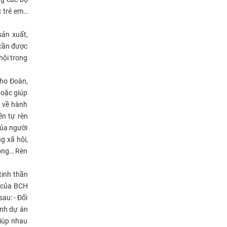
c trẻ em…
sản xuất,
 cần được
hội trong
cho Đoàn,
hoặc giúp
n về hành
ên tự rèn
của người
g xã hội,
đồng… Rèn
tinh thần
c của BCH
au: - Đối
ình dự án
giúp nhau