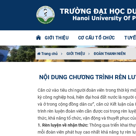
GIỚI THIỆU
CƠ CẤU TỔ CHỨC
TUYỂ
Trang chủ
GIỚI THIỆU
ĐOÀN THANH NIÊN
NỘI DUNG CHƯƠNG TRÌNH RÈN LU
Căn cứ vào tiêu chí người đoàn viên trong thời kỳ mớ
kỳ công nghiệp hoá, hiện đại hoá đất nước là người c
và ở trong cộng đồng dân cư”, căn cứ Kết luận của 
trình rèn luyện đoàn viên cần được coi trọng rèn lu
thức, khả năng tổ chức, vận động và thuyết phục củ
1. Rèn luyện về nhận thức:
Thông qua triển khai thự
mỗi đoàn viên phát huy cao nhất khả năng tự rèn luy