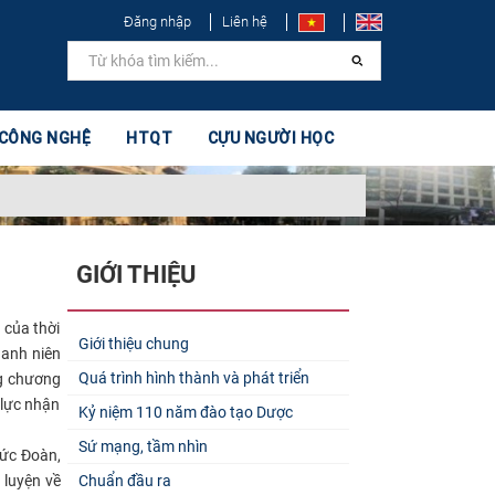
Đăng nhập
Liên hệ
 CÔNG NGHỆ
HTQT
CỰU NGƯỜI HỌC
GIỚI THIỆU
 của thời
Giới thiệu chung
hanh niên
Quá trình hình thành và phát triển
ng chương
 lực nhận
Kỷ niệm 110 năm đào tạo Dược
Sứ mạng, tầm nhìn
hức Đoàn,
 luyện về
Chuẩn đầu ra