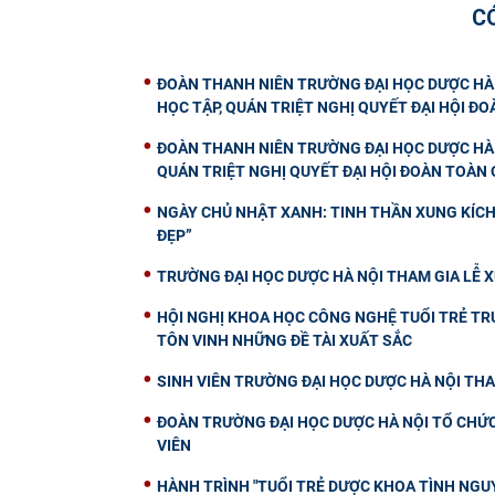
C
ĐOÀN THANH NIÊN TRƯỜNG ĐẠI HỌC DƯỢC HÀ 
HỌC TẬP, QUÁN TRIỆT NGHỊ QUYẾT ĐẠI HỘI ĐOÀ
ĐOÀN THANH NIÊN TRƯỜNG ĐẠI HỌC DƯỢC HÀ 
QUÁN TRIỆT NGHỊ QUYẾT ĐẠI HỘI ĐOÀN TOÀN Q
NGÀY CHỦ NHẬT XANH: TINH THẦN XUNG KÍCH 
ĐẸP”
TRƯỜNG ĐẠI HỌC DƯỢC HÀ NỘI THAM GIA LỄ X
HỘI NGHỊ KHOA HỌC CÔNG NGHỆ TUỔI TRẺ TRƯ
TÔN VINH NHỮNG ĐỀ TÀI XUẤT SẮC
SINH VIÊN TRƯỜNG ĐẠI HỌC DƯỢC HÀ NỘI THA
ĐOÀN TRƯỜNG ĐẠI HỌC DƯỢC HÀ NỘI TỔ CHỨC 
VIÊN
HÀNH TRÌNH "TUỔI TRẺ DƯỢC KHOA TÌNH NGUY