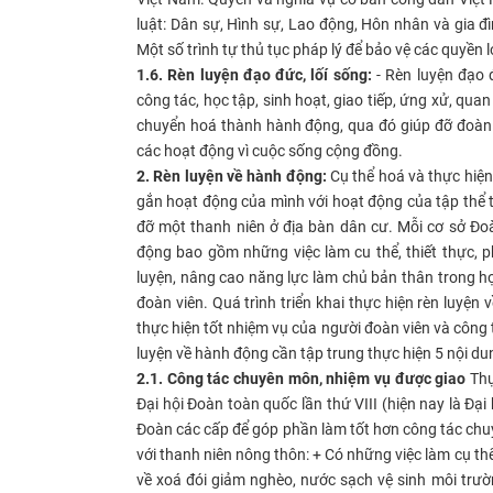
luật: Dân sự, Hình sự, Lao động, Hôn nhân và gia đ
Một số trình tự thủ tục pháp lý để bảo vệ các quyền l
1.6. Rèn luyện đạo đức, lốí sống:
- Rèn luyện đạo 
công tác, học tập, sinh hoạt, giao tiếp, ứng xử, qua
chuyển hoá thành hành động, qua đó giúp đỡ đoàn vi
các hoạt động vì cuộc sống cộng đồng.
2. Rèn luyện về hành động:
Cụ thể hoá và thực hiện 
gắn hoạt động của mình với hoạt động của tập thể t
đỡ một thanh niên ở địa bàn dân cư. Mỗi cơ sở Đoàn
động bao gồm những việc làm cu thể, thiết thực, p
luyện, nâng cao năng lực làm chủ bản thân trong họ
đoàn viên. Quá trình triển khai thực hiện rèn luyện
thực hiện tốt nhiệm vụ của người đoàn viên và công
luyện về hành động cần tập trung thực hiện 5 nội du
2.1. Công tác chuyên môn, nhiệm vụ được giao
Thự
Đại hội Đoàn toàn quốc lần thứ VIII (hiện nay là Đ
Đoàn các cấp để góp phần làm tốt hơn công tác chuy
với thanh niên nông thôn: + Có những việc làm cụ thể
về xoá đói giảm nghèo, nước sạch vệ sinh môi trư