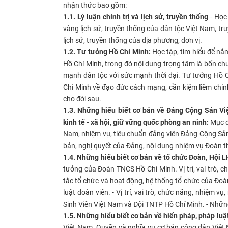
nhận thức bao gồm:
1.1. Lý luận chính trị và lịch sử, truyền thống
- Học
vàng lịch sử, truyền thống của dân tộc Việt Nam, 
lịch sử, truyền thống của địa phương, đơn vị.
1.2. Tư tưởng Hồ Chí Minh:
Học tập, tìm hiểu để nắ
Hồ Chí Minh, trong đó nội dung trọng tâm là bốn ch
mạnh dân tộc với sức mạnh thời đại. Tư tưởng Hồ C
Chí Minh về đạo đức cách mạng, cần kiệm liêm chín
cho đời sau.
1.3. Những hiểu biết cơ bản về Đảng Cộng Sản Việ
kinh tế - xã hội, giữ vững quốc phòng an ninh:
Mục đ
Nam, nhiệm vụ, tiêu chuẩn đảng viên Đảng Cộng Sản V
bản, nghị quyết của Đảng, nội dung nhiệm vụ Đoàn 
1.4. Những hiểu biết cơ bản về tổ chức Đoàn, Hội
tưởng của Đoàn TNCS Hồ Chí Minh. Vị trí, vai trò, 
tắc tổ chức và hoạt động, hệ thống tổ chức của Đoàn
luật đoàn viên. - Vị trí, vai trò, chức năng, nhiệm
Sinh Viên Việt Nam và Đội TNTP Hồ Chí Minh. - Nhữn
1.5. Những hiểu biết cơ bản về hiến pháp, pháp luậ
Việt Nam. Quyền và nghĩa vụ cơ bản công dân Việt N