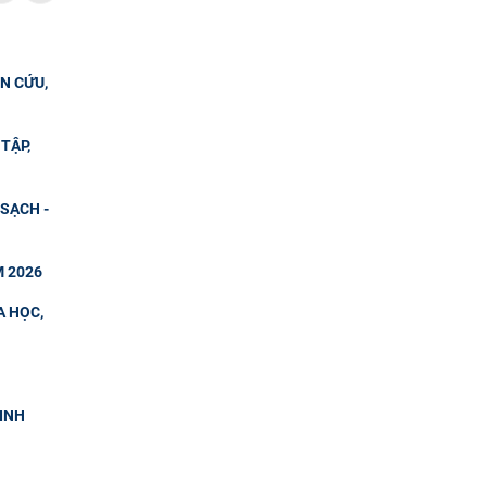
N CỨU,
TẬP,
SẠCH -
M 2026
A HỌC,
SINH