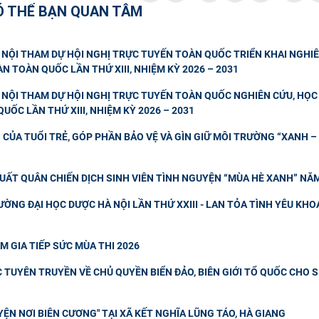
Ó THỂ BẠN QUAN TÂM
NỘI THAM DỰ HỘI NGHỊ TRỰC TUYẾN TOÀN QUỐC TRIỂN KHAI NGHIÊ
N TOÀN QUỐC LẦN THỨ XIII, NHIỆM KỲ 2026 – 2031
NỘI THAM DỰ HỘI NGHỊ TRỰC TUYẾN TOÀN QUỐC NGHIÊN CỨU, HỌC 
UỐC LẦN THỨ XIII, NHIỆM KỲ 2026 – 2031
CỦA TUỔI TRẺ, GÓP PHẦN BẢO VỆ VÀ GÌN GIỮ MÔI TRƯỜNG “XANH – 
UẤT QUÂN CHIẾN DỊCH SINH VIÊN TÌNH NGUYỆN “MÙA HÈ XANH” NĂ
ỜNG ĐẠI HỌC DƯỢC HÀ NỘI LẦN THỨ XXIII - LAN TỎA TÌNH YÊU KHO
M GIA TIẾP SỨC MÙA THI 2026
TUYÊN TRUYỀN VỀ CHỦ QUYỀN BIỂN ĐẢO, BIÊN GIỚI TỔ QUỐC CHO 
ỆN NƠI BIÊN CƯƠNG" TẠI XÃ KẾT NGHĨA LŨNG TÁO, HÀ GIANG