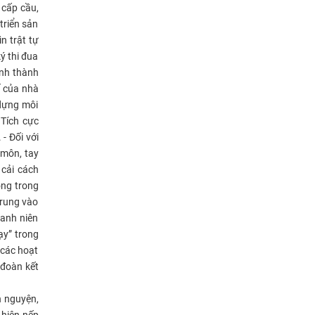
 cấp cầu,
triển sản
n trật tự
ý thi đua
ình thành
ế của nhà
 dựng môi
 Tích cực
- Đối với
 môn, tay
 cải cách
ộng trong
trung vào
hanh niên
ạy” trong
 các hoạt
 đoàn kết
h nguyện,
 hiện nếp