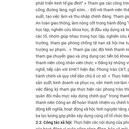
phát triển kinh tế gia đình” + Tham gia các công tr
cống, đường làng, ngõ xóm… - Đối với thanh niên th
xuất, tạo việc làm và thu nhập chính đáng. Tham gia 
An toàn giao thông, làm nòng cốt trong hành động “Đ
học tập, nghiên cứu khoa học, đi đầu xây dựng xã 
các tổ, nhóm giúp nhau trong học tập, nghiên cứu k
trường, tham gia phòng chống tệ nạn xã hội ma tuý
trường sư phạm… + Tham gia các đội hình thanh niên
tham gia chuyển giao và ứng dụng các tiến bộ khoa 
thanh niên công nhân viên chức: + Đăng ký những vi
nghề, tiếp cận với KHKT hiện đại. Phong trào CKT, p
hành chính và quy chế dân chủ ở cơ sở. + Thực hi
sản xuất, kinh doanh và phục vụ, văn minh nơi làm vi
việc đăng ký tham gia thực hiện các phong trào th
quân đội mẫu mực xây dựng chính quy” trong thanh n
thanh niên Công an để hoàn thành nhiệm vụ chính tr
động kết nghĩa, hoạt động xã hội, tình nguyện tăng 
ba lực lượng góp phần xây dựng củng cố tổ chức Đoàn
2.2. Công tác xã hội:
Thực hiện các nội dung của phon
các hoạt động vì cuộc sống cộng đồng, bảo vệ môi 