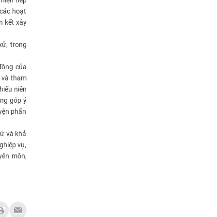
 các hoạt
n kết xây
xử, trong
động của
g và tham
hiếu niên
óng góp ý
uyện phấn
ứ và khả
ghiệp vụ,
uyên môn,