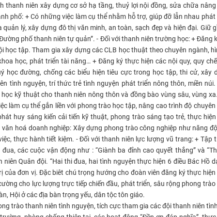
ình thanh niên xây dựng cơ sở hạ tầng, thuỷ lợi nội đồng, sửa chữa nâng
ành phố: + Có những việc làm cụ thể nhằm hỗ trợ, giúp đỡ lẫn nhau phát 
quản lý, xây dựng đô thị văn minh, an toàn, sạch đẹp và hiện đại. Giữ gì
ường phố thanh niên tự quản”. - Đối với thanh niên trường học: + Đăng k
hội học tập. Tham gia xây dựng các CLB học thuật theo chuyên ngành, h
hoa học, phát triển tài năng… + Đăng ký thực hiện các nội quy, quy ch
 học đường, chống các biểu hiện tiêu cực trong học tập, thi cử, xây
 tình nguyện, trí thức trẻ tình nguyện phát triển nông thôn, miền núi.
học kỹ thuật cho thanh niên nông thôn và đồng bào vùng sâu, vùng xa. 
ệc làm cụ thể gắn liền với phong trào học tập, nâng cao trình độ chuyên
hát huy sáng kiến cải tiến kỹ thuật, phong trào sáng tạo trẻ, thực hiện
ện văn hoá doanh nghiệp: Xây dựng phong trào công nghiệp như năng đ
ệc, thực hành tiết kiệm. - Đối với thanh niên lực lượng vũ trang: + Tập 
i đua, các cuộc vận động như : “Giành ba đỉnh cao quyết thắng” và “T
iên Quân đội. “Hai thi đua, hai tình nguyện thực hiện 6 điều Bác Hồ d
ị của đơn vị. Đặc biêt chú trọng hướng cho đoàn viên đăng ký thực hiện
cường cho lực lượng trực tiếp chiến đầu, phát triển, sâu rộng phong trào
, Hội ở các địa bàn trọng yếu, dân tộc tôn giáo.
g trào thanh niên tình nguyện, tích cực tham gia các đội thanh niên tìn
trường, phòng chống thiên tai, các hoạt động “Đền ơn đáp nghĩa”, thực