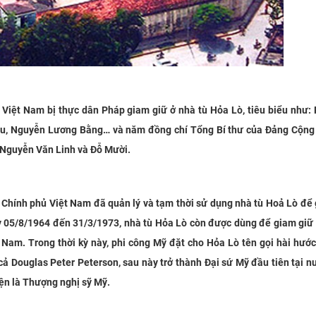
Việt Nam bị thực dân Pháp giam giữ ở nhà tù Hỏa Lò, tiêu biểu như:
u, Nguyễn Lương Bằng… và năm đồng chí Tổng Bí thư của Đảng Cộng 
Nguyễn Văn Linh và Đỗ Mười.
 Chính phủ Việt Nam đã quản lý và tạm thời sử dụng nhà tù Hoả Lò để
y 05/8/1964 đến 31/3/1973, nhà tù Hỏa Lò còn được dùng để giam giữ
Nam. Trong thời kỳ này, phi công Mỹ đặt cho Hỏa Lò tên gọi hài hướ
 cả Douglas Peter Peterson, sau này trở thành Đại sứ Mỹ đầu tiên tại 
iện là Thượng nghị sỹ Mỹ.