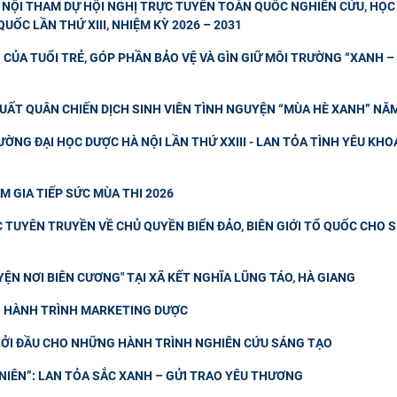
NỘI THAM DỰ HỘI NGHỊ TRỰC TUYẾN TOÀN QUỐC NGHIÊN CỨU, HỌC 
UỐC LẦN THỨ XIII, NHIỆM KỲ 2026 – 2031
CỦA TUỔI TRẺ, GÓP PHẦN BẢO VỆ VÀ GÌN GIỮ MÔI TRƯỜNG “XANH – 
UẤT QUÂN CHIẾN DỊCH SINH VIÊN TÌNH NGUYỆN “MÙA HÈ XANH” NĂ
ỜNG ĐẠI HỌC DƯỢC HÀ NỘI LẦN THỨ XXIII - LAN TỎA TÌNH YÊU KHO
M GIA TIẾP SỨC MÙA THI 2026
TUYÊN TRUYỀN VỀ CHỦ QUYỀN BIỂN ĐẢO, BIÊN GIỚI TỔ QUỐC CHO 
ỆN NƠI BIÊN CƯƠNG" TẠI XÃ KẾT NGHĨA LŨNG TÁO, HÀ GIANG
NG HÀNH TRÌNH MARKETING DƯỢC
ỞI ĐẦU CHO NHỮNG HÀNH TRÌNH NGHIÊN CỨU SÁNG TẠO
IÊN”: LAN TỎA SẮC XANH – GỬI TRAO YÊU THƯƠNG