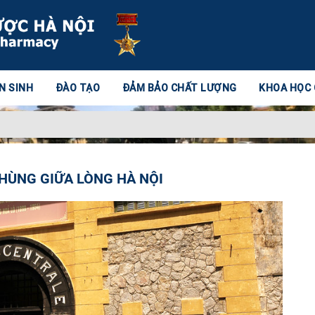
N SINH
ĐÀO TẠO
ĐẢM BẢO CHẤT LƯỢNG
KHOA HỌC
 HÙNG GIỮA LÒNG HÀ NỘI