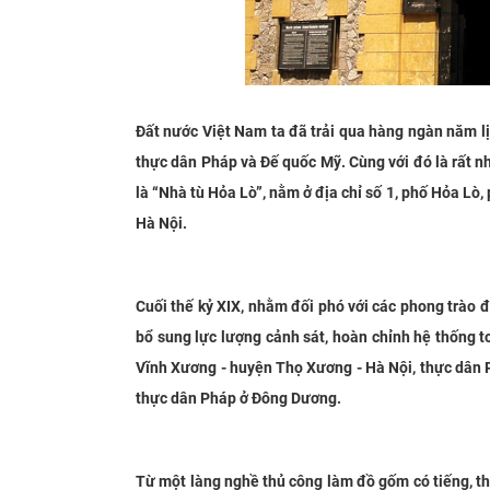
Đất nước Việt Nam ta đã trải qua hàng ngàn năm lịc
thực dân Pháp và Đế quốc Mỹ. Cùng với đó là rất nh
là “Nhà tù Hỏa Lò”, nằm ở địa chỉ số 1, phố Hỏa L
Hà Nội.
Cuối thế kỷ XIX, nhằm đối phó với các phong trào
bổ sung lực lượng cảnh sát, hoàn chỉnh hệ thống t
Vĩnh Xương - huyện Thọ Xương - Hà Nội, thực dân P
thực dân Pháp ở Đông Dương.
Từ một làng nghề thủ công làm đồ gốm có tiếng, t