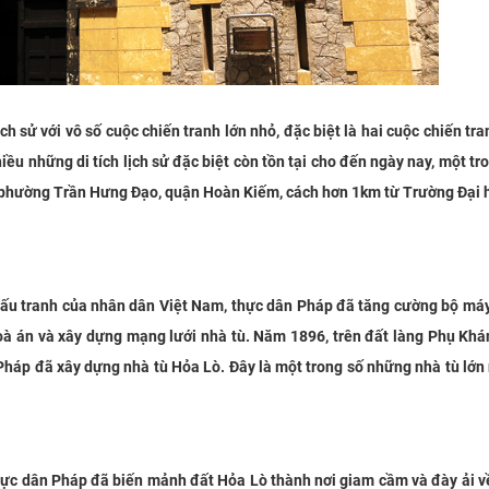
h sử với vô số cuộc chiến tranh lớn nhỏ, đặc biệt là hai cuộc chiến tr
iều những di tích lịch sử đặc biệt còn tồn tại cho đến ngày nay, một tr
ò, phường Trần Hưng Đạo, quận Hoàn Kiếm, cách hơn 1km từ Trường Đại
 đấu tranh của nhân dân Việt Nam, thực dân Pháp đã tăng cường bộ má
oà án và xây dựng mạng lưới nhà tù. Năm 1896, trên đất làng Phụ Khá
háp đã xây dựng nhà tù Hỏa Lò. Đây là một trong số những nhà tù lớn
hực dân Pháp đã biến mảnh đất Hỏa Lò thành nơi giam cầm và đày ải v