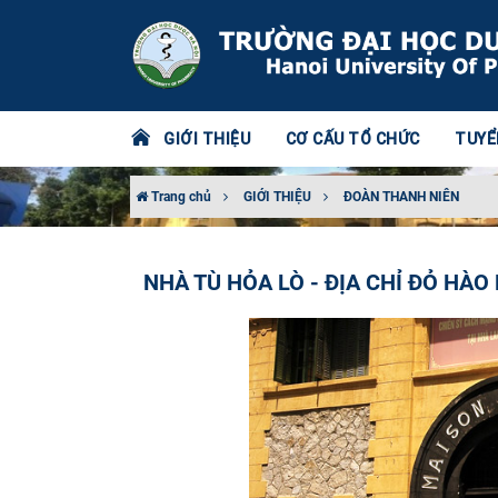
GIỚI THIỆU
CƠ CẤU TỔ CHỨC
TUYỂ
Trang chủ
GIỚI THIỆU
ĐOÀN THANH NIÊN
NHÀ TÙ HỎA LÒ - ĐỊA CHỈ ĐỎ HÀO