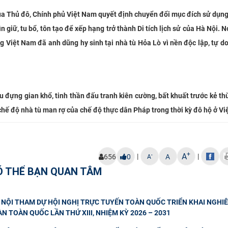
ủa Thủ đô, Chính phủ Việt Nam quyết định chuyển đổi mục đích sử dụn
giữ, tu bổ, tôn tạo để xếp hạng trở thành Di tích lịch sử của Hà Nội. N
 Việt Nam đã anh dũng hy sinh tại nhà tù Hỏa Lò vì nền độc lập, tự d
u đựng gian khổ, tinh thần đấu tranh kiên cường, bất khuất trước kẻ th
chế độ nhà tù man rợ của chế độ thực dân Pháp trong thời kỳ đô hộ ở Vi
+
A
|
|
-
656
0
A
A
Ó THỂ BẠN QUAN TÂM
NỘI THAM DỰ HỘI NGHỊ TRỰC TUYẾN TOÀN QUỐC TRIỂN KHAI NGHIÊ
N TOÀN QUỐC LẦN THỨ XIII, NHIỆM KỲ 2026 – 2031