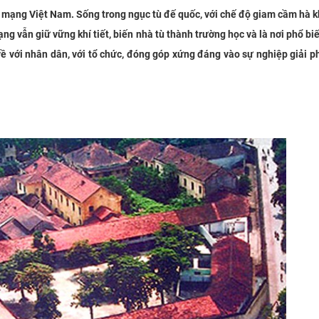
h mạng Việt Nam. Sống trong ngục tù đế quốc, với chế độ giam cầm hà k
g vẫn giữ vững khí tiết, biến nhà tù thành trường học và là nơi phổ biế
ề với nhân dân, với tổ chức, đóng góp xứng đáng vào sự nghiệp giải 