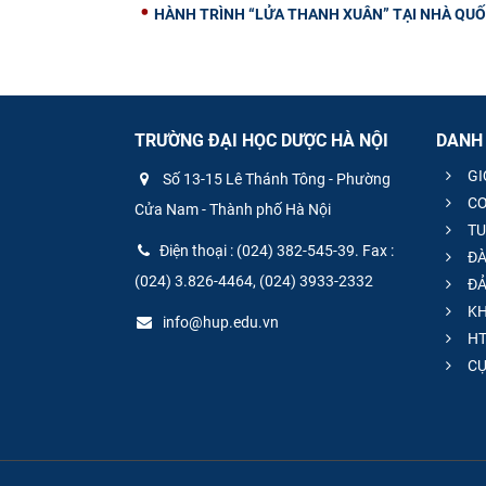
HÀNH TRÌNH “LỬA THANH XUÂN” TẠI NHÀ QUỐC
TRƯỜNG ĐẠI HỌC DƯỢC HÀ NỘI
DANH
GI
Số 13-15 Lê Thánh Tông - Phường
CƠ
Cửa Nam - Thành phố Hà Nội
TU
Điện thoại : (024) 382-545-39. Fax :
ĐÀ
(024) 3.826-4464, (024) 3933-2332
ĐẢ
KH
info@hup.edu.vn
HT
CƯ