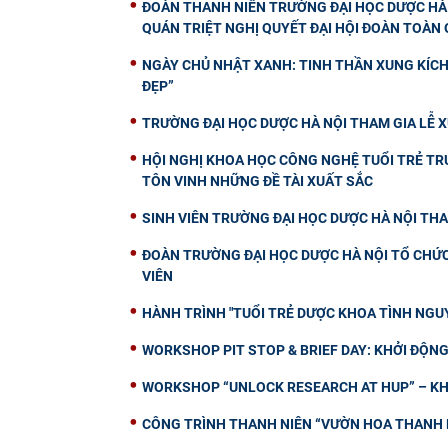
ĐOÀN THANH NIÊN TRƯỜNG ĐẠI HỌC DƯỢC HÀ 
QUÁN TRIỆT NGHỊ QUYẾT ĐẠI HỘI ĐOÀN TOÀN Q
NGÀY CHỦ NHẬT XANH: TINH THẦN XUNG KÍCH 
ĐẸP”
TRƯỜNG ĐẠI HỌC DƯỢC HÀ NỘI THAM GIA LỄ X
HỘI NGHỊ KHOA HỌC CÔNG NGHỆ TUỔI TRẺ TRƯ
TÔN VINH NHỮNG ĐỀ TÀI XUẤT SẮC
SINH VIÊN TRƯỜNG ĐẠI HỌC DƯỢC HÀ NỘI THA
ĐOÀN TRƯỜNG ĐẠI HỌC DƯỢC HÀ NỘI TỔ CHỨC 
VIÊN
HÀNH TRÌNH "TUỔI TRẺ DƯỢC KHOA TÌNH NGUY
WORKSHOP PIT STOP & BRIEF DAY: KHỞI ĐỘ
WORKSHOP “UNLOCK RESEARCH AT HUP” – KH
CÔNG TRÌNH THANH NIÊN “VƯỜN HOA THANH N