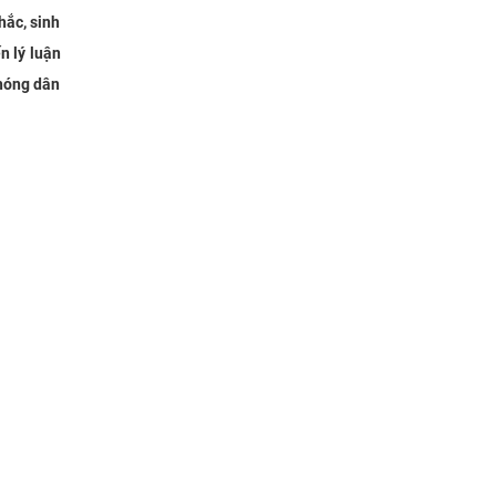
hắc, sinh
n lý luận
phóng dân