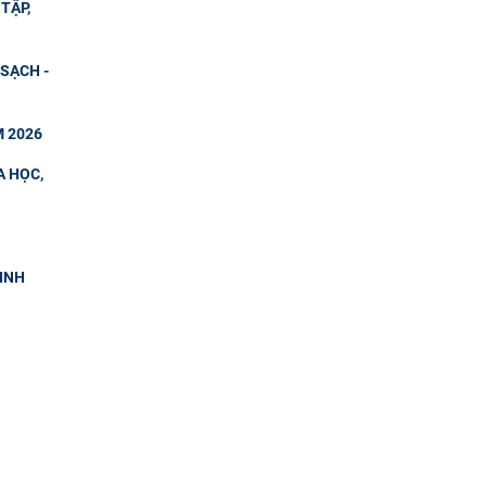
TẬP,
SẠCH -
M 2026
A HỌC,
SINH