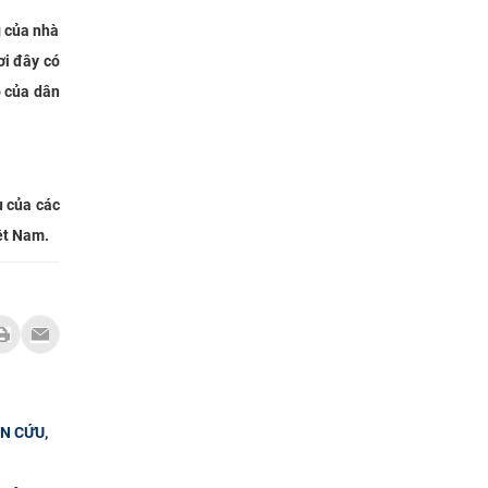
g của nhà
ơi đây có
o của dân
ù của các
ệt Nam.
N CỨU,