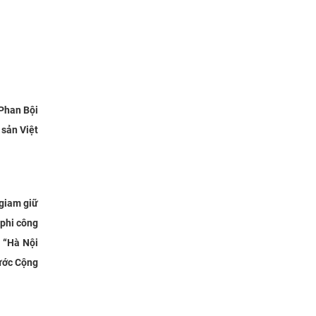
 Phan Bội
sản Việt
 giam giữ
 phi công
c “Hà Nội
nước Cộng