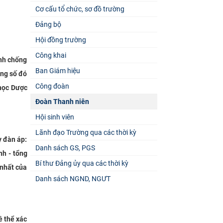
Cơ cấu tổ chức, sơ đồ trường
Đảng bộ
Hội đồng trường
Công khai
anh chống
Ban Giám hiệu
ong số đó
Công đoàn
 học Dược
Đoàn Thanh niên
Hội sinh viên
Lãnh đạo Trường qua các thời kỳ
y đàn áp:
Danh sách GS, PGS
nh - tổng
Bí thư Đảng ủy qua các thời kỳ
 nhất của
Danh sách NGND, NGƯT
ề thể xác