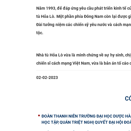
Năm 1993, để đáp ứng yêu cầu phát triển kinh tế c
tù Hỏa Lò. Một phần phía Đông Nam còn lại được gìn 
Đài tưởng niệm các chiến sỹ yêu nước và cách mạng
tộc.
Nhà tù Hỏa Lò vừa là minh chứng về sự hy sinh, chị
chiến sĩ cách mạng Việt Nam, vừa là bản án tố cáo 
02-02-2023
C
ĐOÀN THANH NIÊN TRƯỜNG ĐẠI HỌC DƯỢC HÀ 
HỌC TẬP, QUÁN TRIỆT NGHỊ QUYẾT ĐẠI HỘI ĐOÀ