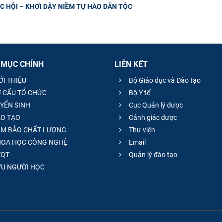
 HỘI – KHƠI DẬY NIỀM TỰ HÀO DÂN TỘC
 MỤC CHÍNH
LIÊN KẾT
ỚI THIỆU
Bộ Giáo dục và Đào tạo
 CẤU TỔ CHỨC
Bộ Y tế
YỂN SINH
Cục Quản lý dược
O TẠO
Cảnh giác dược
M BẢO CHẤT LƯỢNG
Thư viện
OA HỌC CÔNG NGHỆ
Email
QT
Quản lý đào tạo
̣U NGƯỜI HỌC