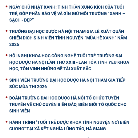
NGÀY CHỦ NHẬT XANH: TINH THẦN XUNG KÍCH CỦA TUỔI
TRẺ, GÓP PHẦN BẢO VỆ VÀ GÌN GIỮ MÔI TRƯỜNG “XANH –
SẠCH - ĐẸP”
TRƯỜNG ĐẠI HỌC DƯỢC HÀ NỘI THAM GIA LỄ XUẤT QUÂN
CHIẾN DỊCH SINH VIÊN TÌNH NGUYỆN “MÙA HÈ XANH” NĂM
2026
HỘI NGHỊ KHOA HỌC CÔNG NGHỆ TUỔI TRẺ TRƯỜNG ĐẠI
HỌC DƯỢC HÀ NỘI LẦN THỨ XXIII - LAN TỎA TÌNH YÊU KHOA
HỌC, TÔN VINH NHỮNG ĐỀ TÀI XUẤT SẮC
SINH VIÊN TRƯỜNG ĐẠI HỌC DƯỢC HÀ NỘI THAM GIA TIẾP
SỨC MÙA THI 2026
ĐOÀN TRƯỜNG ĐẠI HỌC DƯỢC HÀ NỘI TỔ CHỨC TUYÊN
TRUYỀN VỀ CHỦ QUYỀN BIỂN ĐẢO, BIÊN GIỚI TỔ QUỐC CHO
SINH VIÊN
HÀNH TRÌNH "TUỔI TRẺ DƯỢC KHOA TÌNH NGUYỆN NƠI BIÊN
CƯƠNG" TẠI XÃ KẾT NGHĨA LŨNG TÁO, HÀ GIANG