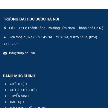
TRƯỜNG ĐẠI HỌC DƯỢC HÀ NỘI
Số 13-15 Lê Thánh Tông - Phường Cửa Nam - Thành phố Hà Nội
Điện thoại : (024) 382-545-39. Fax : (024) 3.826-4464, (024)
3933-2332
info@hup.edu.vn
DANH MỤC CHÍNH
GIỚI THIỆU
CƠ CẤU TỔ CHỨC
TUYỂN SINH
ĐÀO TẠO
ĐẢM BẢO CHẤT LƯỢNG