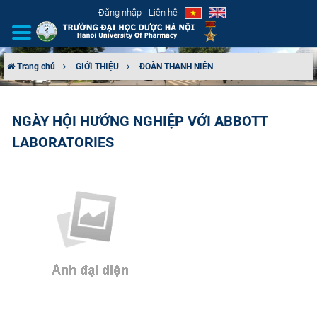
Đăng nhập
Liên hệ
Trang chủ
GIỚI THIỆU
ĐOÀN THANH NIÊN
GIỚI THIỆU
NGÀY HỘI HƯỚNG NGHIỆP VỚI ABBOTT
CƠ CẤU TỔ CHỨC
LABORATORIES
TUYỂN SINH
ĐÀO TẠO
ĐẢM BẢO CHẤT LƯỢNG
KHOA HỌC CÔNG NGHỆ
HTQT