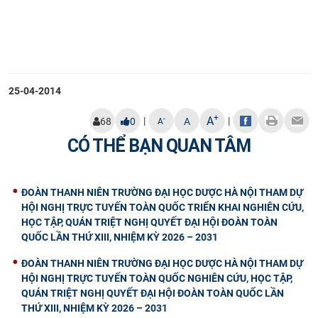
CỰU NGƯỜI HỌC
25-04-2014
+
A
|
|
-
68
0
A
A
CÓ THỂ BẠN QUAN TÂM
ĐOÀN THANH NIÊN TRƯỜNG ĐẠI HỌC DƯỢC HÀ NỘI THAM DỰ
HỘI NGHỊ TRỰC TUYẾN TOÀN QUỐC TRIỂN KHAI NGHIÊN CỨU,
HỌC TẬP, QUÁN TRIỆT NGHỊ QUYẾT ĐẠI HỘI ĐOÀN TOÀN
QUỐC LẦN THỨ XIII, NHIỆM KỲ 2026 – 2031
ĐOÀN THANH NIÊN TRƯỜNG ĐẠI HỌC DƯỢC HÀ NỘI THAM DỰ
HỘI NGHỊ TRỰC TUYẾN TOÀN QUỐC NGHIÊN CỨU, HỌC TẬP,
QUÁN TRIỆT NGHỊ QUYẾT ĐẠI HỘI ĐOÀN TOÀN QUỐC LẦN
THỨ XIII, NHIỆM KỲ 2026 – 2031