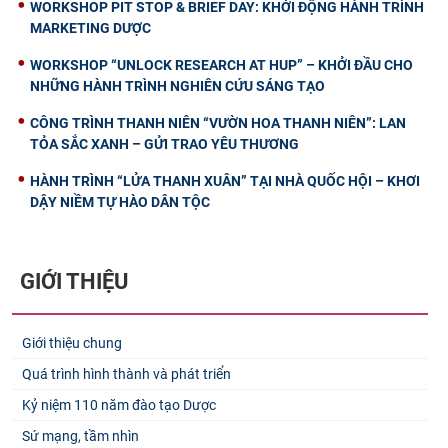
WORKSHOP PIT STOP & BRIEF DAY: KHỞI ĐỘNG HÀNH TRÌNH
MARKETING DƯỢC
WORKSHOP “UNLOCK RESEARCH AT HUP” – KHỞI ĐẦU CHO
NHỮNG HÀNH TRÌNH NGHIÊN CỨU SÁNG TẠO
CÔNG TRÌNH THANH NIÊN “VƯỜN HOA THANH NIÊN”: LAN
TỎA SẮC XANH – GỬI TRAO YÊU THƯƠNG
HÀNH TRÌNH “LỬA THANH XUÂN” TẠI NHÀ QUỐC HỘI – KHƠI
DẬY NIỀM TỰ HÀO DÂN TỘC
GIỚI THIỆU
Giới thiệu chung
Quá trình hình thành và phát triển
Kỷ niệm 110 năm đào tạo Dược
Sứ mạng, tầm nhìn