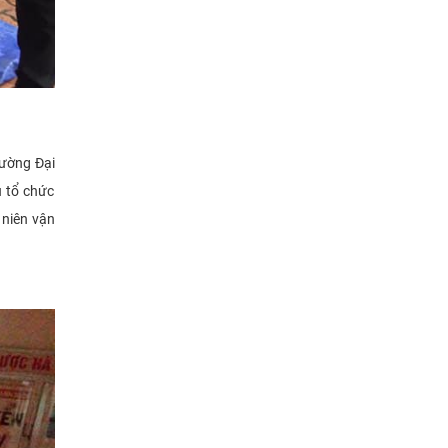
rường Đại
u tổ chức
 niên vận