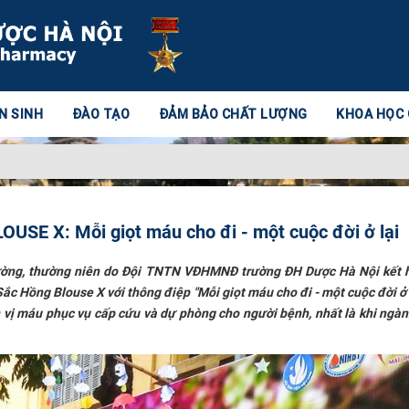
N SINH
ĐÀO TẠO
ĐẢM BẢO CHẤT LƯỢNG
KHOA HỌC
E X: Mỗi giọt máu cho đi - một cuộc đời ở lại
rường, thường niên do Đội TNTN VĐHMNĐ trường ĐH Dược Hà Nội kết 
c Hồng Blouse X với thông điệp "Mỗi giọt máu cho đi - một cuộc đời ở 
 vị máu phục vụ cấp cứu và dự phòng cho người bệnh, nhất là khi ngà