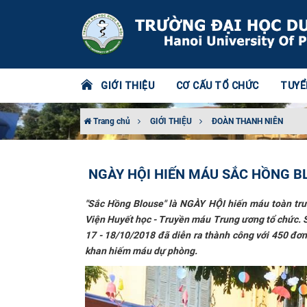
GIỚI THIỆU
CƠ CẤU TỔ CHỨC
TUYỂ
Trang chủ
GIỚI THIỆU
ĐOÀN THANH NIÊN
NGÀY HỘI HIẾN MÁU SẮC HỒNG BLOUS
"Sắc Hồng Blouse" là NGÀY HỘI hiến máu toàn t
Viện Huyết học - Truyền máu Trung ương tổ chức. Sắ
17 - 18/10/2018 đã diễn ra thành công với 450 đơn
khan hiếm máu dự phòng.