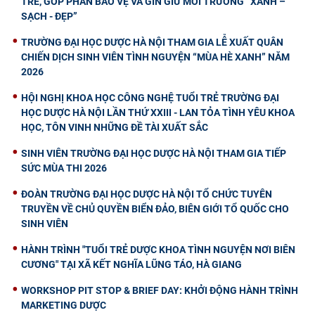
TRẺ, GÓP PHẦN BẢO VỆ VÀ GÌN GIỮ MÔI TRƯỜNG “XANH –
SẠCH - ĐẸP”
TRƯỜNG ĐẠI HỌC DƯỢC HÀ NỘI THAM GIA LỄ XUẤT QUÂN
CHIẾN DỊCH SINH VIÊN TÌNH NGUYỆN “MÙA HÈ XANH” NĂM
2026
HỘI NGHỊ KHOA HỌC CÔNG NGHỆ TUỔI TRẺ TRƯỜNG ĐẠI
HỌC DƯỢC HÀ NỘI LẦN THỨ XXIII - LAN TỎA TÌNH YÊU KHOA
HỌC, TÔN VINH NHỮNG ĐỀ TÀI XUẤT SẮC
SINH VIÊN TRƯỜNG ĐẠI HỌC DƯỢC HÀ NỘI THAM GIA TIẾP
SỨC MÙA THI 2026
ĐOÀN TRƯỜNG ĐẠI HỌC DƯỢC HÀ NỘI TỔ CHỨC TUYÊN
TRUYỀN VỀ CHỦ QUYỀN BIỂN ĐẢO, BIÊN GIỚI TỔ QUỐC CHO
SINH VIÊN
HÀNH TRÌNH "TUỔI TRẺ DƯỢC KHOA TÌNH NGUYỆN NƠI BIÊN
CƯƠNG" TẠI XÃ KẾT NGHĨA LŨNG TÁO, HÀ GIANG
WORKSHOP PIT STOP & BRIEF DAY: KHỞI ĐỘNG HÀNH TRÌNH
MARKETING DƯỢC