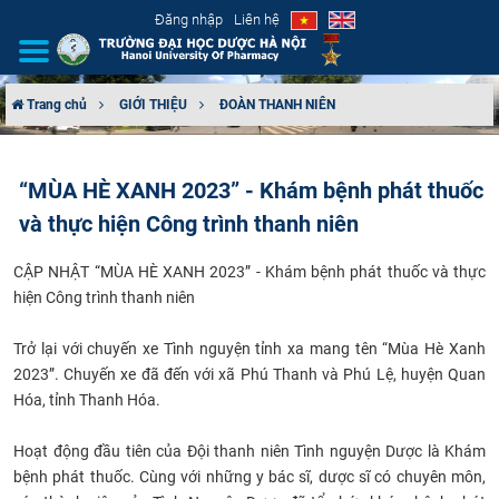
Đăng nhập
Liên hệ
Trang chủ
GIỚI THIỆU
ĐOÀN THANH NIÊN
GIỚI THIỆU
“MÙA HÈ XANH 2023” - Khám bệnh phát thuốc
CƠ CẤU TỔ CHỨC
và thực hiện Công trình thanh niên
TUYỂN SINH
CẬP NHẬT “MÙA HÈ XANH 2023” - Khám bệnh phát thuốc và thực
hiện Công trình thanh niên
ĐÀO TẠO
Trở lại với chuyến xe Tình nguyện tỉnh xa mang tên “Mùa Hè Xanh
ĐẢM BẢO CHẤT LƯỢNG
2023”. Chuyến xe đã đến với xã Phú Thanh và Phú Lệ, huyện Quan
Hóa, tỉnh Thanh Hóa.
KHOA HỌC CÔNG NGHỆ
Hoạt động đầu tiên của Đội thanh niên Tình nguyện Dược là Khám
HTQT
bệnh phát thuốc. Cùng với những y bác sĩ, dược sĩ có chuyên môn,