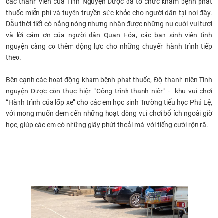
các thành viên của Tình Nguyện Dược đã tổ chức khám bệnh phát
CỰU NGƯỜI HỌC
thuốc miễn phí và tuyên truyền sức khỏe cho người dân tại nơi đây.
Dẫu thời tiết có nắng nóng nhưng nhận được những nụ cười vui tươi
và lời cảm ơn của người dân Quan Hóa, các bạn sinh viên tình
nguyện càng có thêm động lực cho những chuyến hành trình tiếp
theo.
Bên cạnh các hoạt động khám bệnh phát thuốc, Đội thanh niên Tình
nguyện Dược còn thực hiện "Công trình thanh niên" - khu vui chơi
“Hành trình của lốp xe” cho các em học sinh Trường tiểu học Phú Lệ,
với mong muốn đem đến những hoạt động vui chơi bổ ích ngoài giờ
học, giúp các em có những giây phút thoải mái với tiếng cười rộn rã.