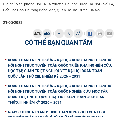
Địa chỉ: Văn phòng Đội TNTN trường Đại học Dược Hà Nội - Số 1A,
Dốc Thọ Lão, Phường Đống Mác, Quận Hai Bà Trưng, Hà Nội.
21-05-2023
+
A
|
|
-
78
0
A
A
CÓ THỂ BẠN QUAN TÂM
ĐOÀN THANH NIÊN TRƯỜNG ĐẠI HỌC DƯỢC HÀ NỘI THAM DỰ
HỘI NGHỊ TRỰC TUYẾN TOÀN QUỐC TRIỂN KHAI NGHIÊN CỨU,
HỌC TẬP, QUÁN TRIỆT NGHỊ QUYẾT ĐẠI HỘI ĐOÀN TOÀN
QUỐC LẦN THỨ XIII, NHIỆM KỲ 2026 – 2031
ĐOÀN THANH NIÊN TRƯỜNG ĐẠI HỌC DƯỢC HÀ NỘI THAM DỰ
HỘI NGHỊ TRỰC TUYẾN TOÀN QUỐC NGHIÊN CỨU, HỌC TẬP,
QUÁN TRIỆT NGHỊ QUYẾT ĐẠI HỘI ĐOÀN TOÀN QUỐC LẦN
THỨ XIII, NHIỆM KỲ 2026 – 2031
NGÀY CHỦ NHẬT XANH: TINH THẦN XUNG KÍCH CỦA TUỔI