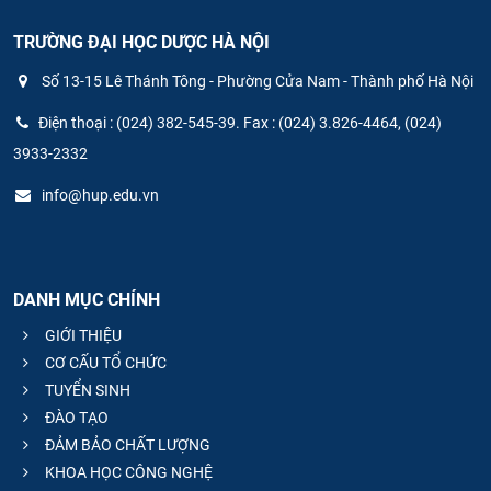
TRƯỜNG ĐẠI HỌC DƯỢC HÀ NỘI
Số 13-15 Lê Thánh Tông - Phường Cửa Nam - Thành phố Hà Nội
Điện thoại : (024) 382-545-39. Fax : (024) 3.826-4464, (024)
3933-2332
info@hup.edu.vn
DANH MỤC CHÍNH
GIỚI THIỆU
CƠ CẤU TỔ CHỨC
TUYỂN SINH
ĐÀO TẠO
ĐẢM BẢO CHẤT LƯỢNG
KHOA HỌC CÔNG NGHỆ