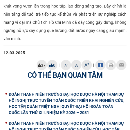
khát vọng vươn lên trong học tập, lao động sáng tạo. Đây chính là
nền tảng để tuổi trẻ tiếp tục kế thừa và phát triển sự nghiệp cách
mạng vĩ đại mà Chủ tịch Hồ Chí Minh đã dày công gây dựng, không
ngừng nỗ lực xây dựng quê hương, đất nước ngày càng giàu mạnh,
văn minh.
12-03-2025
+
A
|
|
-
37
0
A
A
CÓ THỂ BẠN QUAN TÂM
ĐOÀN THANH NIÊN TRƯỜNG ĐẠI HỌC DƯỢC HÀ NỘI THAM DỰ
HỘI NGHỊ TRỰC TUYẾN TOÀN QUỐC TRIỂN KHAI NGHIÊN CỨU,
HỌC TẬP, QUÁN TRIỆT NGHỊ QUYẾT ĐẠI HỘI ĐOÀN TOÀN
QUỐC LẦN THỨ XIII, NHIỆM KỲ 2026 – 2031
ĐOÀN THANH NIÊN TRƯỜNG ĐẠI HỌC DƯỢC HÀ NỘI THAM DỰ
HỘI NGHỊ TRỰC TUYẾN TOÀN QUỐC NGHIÊN CỨU, HỌC TẬP,