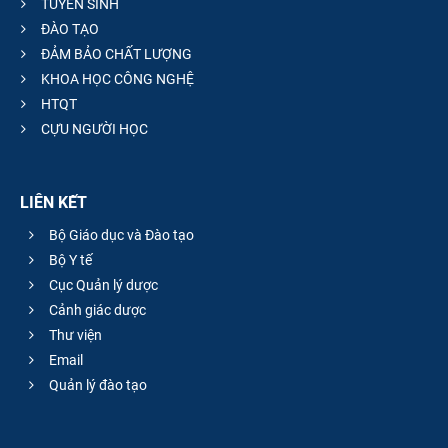
TUYỂN SINH
ĐÀO TẠO
ĐẢM BẢO CHẤT LƯỢNG
KHOA HỌC CÔNG NGHỆ
HTQT
CỰU NGƯỜI HỌC
LIÊN KẾT
Bộ Giáo dục và Đào tạo
Bộ Y tế
Cục Quản lý dược
Cảnh giác dược
Thư viện
Email
Quản lý đào tạo