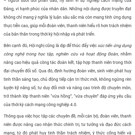
– người suốt đời phấn đấu, hy sinh vì sự nghiệp cách mạng của
Đảng, vì hạnh phúc của nhân dân. Những nội dung được truyền đạt
không chỉ mang ý nghĩa lý luận sâu sắc mà còn mang tính ứng dụng
thực tiễn cao, giúp mỗi đoàn viên, thanh niên hiểu rõ hơn trách nhiệm
của bản thân trong thời kỳ hội nhập và phát triển.
Bên cạnh đó, Hội nghị cũng là dịp để thúc đẩy việc
xúc tiến ứng dụng
công nghệ trong học tập, nghiên cứu và hoạt động Đoàn
, nhằm
nâng cao hiệu quả công tác đoàn kết, tập hợp thanh niên trong thời
đại chuyển đổi số. Qua đó, định hướng đoàn viên, sinh viên phát huy
tinh thần sáng tạo, chủ động tiếp cận tri thức mới, không ngừng rèn
luyện kỹ năng số, tư duy đổi mới và nâng cao trình độ chuyên môn,
trở thành lớp thanh niên “vừa hồng”, “vừa chuyên” đáp ứng yêu cầu
của thời kỳ cách mạng công nghiệp 4.0.
Thông qua việc học tập các chuyên đề, mỗi cán bộ, đoàn viên, thanh
niên được nâng cao nhận thức chính trị, tư tưởng và đạo đức cách
mạng; từ đó phát huy tinh thần trách nhiệm, ý thức cống hiến và