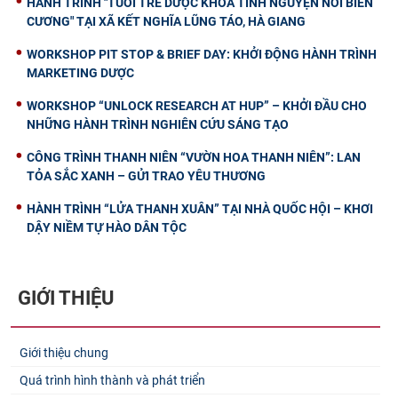
HÀNH TRÌNH "TUỔI TRẺ DƯỢC KHOA TÌNH NGUYỆN NƠI BIÊN
CƯƠNG" TẠI XÃ KẾT NGHĨA LŨNG TÁO, HÀ GIANG
WORKSHOP PIT STOP & BRIEF DAY: KHỞI ĐỘNG HÀNH TRÌNH
MARKETING DƯỢC
WORKSHOP “UNLOCK RESEARCH AT HUP” – KHỞI ĐẦU CHO
NHỮNG HÀNH TRÌNH NGHIÊN CỨU SÁNG TẠO
CÔNG TRÌNH THANH NIÊN “VƯỜN HOA THANH NIÊN”: LAN
TỎA SẮC XANH – GỬI TRAO YÊU THƯƠNG
HÀNH TRÌNH “LỬA THANH XUÂN” TẠI NHÀ QUỐC HỘI – KHƠI
DẬY NIỀM TỰ HÀO DÂN TỘC
GIỚI THIỆU
Giới thiệu chung
Quá trình hình thành và phát triển