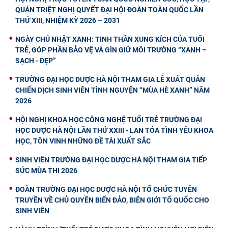
QUÁN TRIỆT NGHỊ QUYẾT ĐẠI HỘI ĐOÀN TOÀN QUỐC LẦN
THỨ XIII, NHIỆM KỲ 2026 – 2031
NGÀY CHỦ NHẬT XANH: TINH THẦN XUNG KÍCH CỦA TUỔI
TRẺ, GÓP PHẦN BẢO VỆ VÀ GÌN GIỮ MÔI TRƯỜNG “XANH –
SẠCH - ĐẸP”
TRƯỜNG ĐẠI HỌC DƯỢC HÀ NỘI THAM GIA LỄ XUẤT QUÂN
CHIẾN DỊCH SINH VIÊN TÌNH NGUYỆN “MÙA HÈ XANH” NĂM
2026
HỘI NGHỊ KHOA HỌC CÔNG NGHỆ TUỔI TRẺ TRƯỜNG ĐẠI
HỌC DƯỢC HÀ NỘI LẦN THỨ XXIII - LAN TỎA TÌNH YÊU KHOA
HỌC, TÔN VINH NHỮNG ĐỀ TÀI XUẤT SẮC
SINH VIÊN TRƯỜNG ĐẠI HỌC DƯỢC HÀ NỘI THAM GIA TIẾP
SỨC MÙA THI 2026
ĐOÀN TRƯỜNG ĐẠI HỌC DƯỢC HÀ NỘI TỔ CHỨC TUYÊN
TRUYỀN VỀ CHỦ QUYỀN BIỂN ĐẢO, BIÊN GIỚI TỔ QUỐC CHO
SINH VIÊN