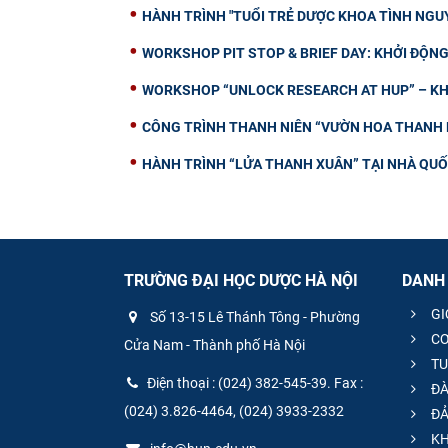
HÀNH TRÌNH "TUỔI TRẺ DƯỢC KHOA TÌNH NGUY
WORKSHOP PIT STOP & BRIEF DAY: KHỞI ĐỘ
WORKSHOP “UNLOCK RESEARCH AT HUP” – KH
CÔNG TRÌNH THANH NIÊN “VƯỜN HOA THANH N
HÀNH TRÌNH “LỬA THANH XUÂN” TẠI NHÀ QUỐC
TRƯỜNG ĐẠI HỌC DƯỢC HÀ NỘI
DANH
GI
Số 13-15 Lê Thánh Tông - Phường
CƠ
Cửa Nam - Thành phố Hà Nội
TU
Điện thoại : (024) 382-545-39. Fax :
ĐÀ
(024) 3.826-4464, (024) 3933-2332
ĐẢ
KH