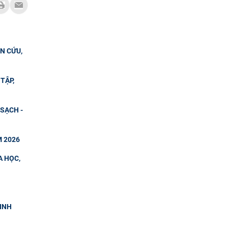
N CỨU,
TẬP,
SẠCH -
M 2026
A HỌC,
SINH