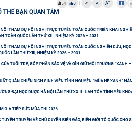
+
A
|
|
-
54
0
A
A
Ó THỂ BẠN QUAN TÂM
NỘI THAM DỰ HỘI NGHỊ TRỰC TUYẾN TOÀN QUỐC TRIỂN KHAI NGHIÊ
N TOÀN QUỐC LẦN THỨ XIII, NHIỆM KỲ 2026 – 2031
NỘI THAM DỰ HỘI NGHỊ TRỰC TUYẾN TOÀN QUỐC NGHIÊN CỨU, HỌC 
UỐC LẦN THỨ XIII, NHIỆM KỲ 2026 – 2031
CỦA TUỔI TRẺ, GÓP PHẦN BẢO VỆ VÀ GÌN GIỮ MÔI TRƯỜNG “XANH – 
UẤT QUÂN CHIẾN DỊCH SINH VIÊN TÌNH NGUYỆN “MÙA HÈ XANH” NĂ
ỜNG ĐẠI HỌC DƯỢC HÀ NỘI LẦN THỨ XXIII - LAN TỎA TÌNH YÊU KHO
M GIA TIẾP SỨC MÙA THI 2026
TUYÊN TRUYỀN VỀ CHỦ QUYỀN BIỂN ĐẢO, BIÊN GIỚI TỔ QUỐC CHO 