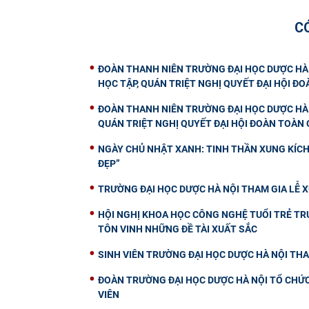
C
ĐOÀN THANH NIÊN TRƯỜNG ĐẠI HỌC DƯỢC HÀ 
HỌC TẬP, QUÁN TRIỆT NGHỊ QUYẾT ĐẠI HỘI ĐOÀ
ĐOÀN THANH NIÊN TRƯỜNG ĐẠI HỌC DƯỢC HÀ 
QUÁN TRIỆT NGHỊ QUYẾT ĐẠI HỘI ĐOÀN TOÀN Q
NGÀY CHỦ NHẬT XANH: TINH THẦN XUNG KÍCH 
ĐẸP”
TRƯỜNG ĐẠI HỌC DƯỢC HÀ NỘI THAM GIA LỄ X
HỘI NGHỊ KHOA HỌC CÔNG NGHỆ TUỔI TRẺ TRƯ
TÔN VINH NHỮNG ĐỀ TÀI XUẤT SẮC
SINH VIÊN TRƯỜNG ĐẠI HỌC DƯỢC HÀ NỘI THA
ĐOÀN TRƯỜNG ĐẠI HỌC DƯỢC HÀ NỘI TỔ CHỨC 
VIÊN