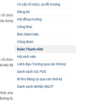
Cơ cấu tổ chức, sơ đồ trường
Đảng bộ
c tổ chức
Hội đồng trường
 xây dựng
Công khai
Ban Giám hiệu
Công đoàn
Đoàn Thanh niên
Hội sinh viên
c tổ chức
Lãnh đạo Trường qua các thời kỳ
Hà Nội đã
Danh sách GS, PGS
Bí thư Đảng ủy qua các thời kỳ
Danh sách NGND, NGƯT
thải, xóa
đường đi,