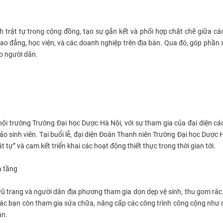
 trật tự trong cộng đồng, tạo sự gắn kết và phối hợp chặt chẽ giữa cá
 cao đẳng, học viện, và các doanh nghiệp trên địa bàn. Qua đó, góp phần
o người dân.
ội trường Trường Đại học Dược Hà Nội, với sự tham gia của đại diện cá
o sinh viên. Tại buổi lễ, đại diện Đoàn Thanh niên Trường Đại học Dược 
 tự” và cam kết triển khai các hoạt động thiết thực trong thời gian tới.
ạ tầng
vũ trang và người dân địa phương tham gia dọn dẹp vệ sinh, thu gom rác 
các bạn còn tham gia sửa chữa, nâng cấp các công trình công cộng như 
ân.