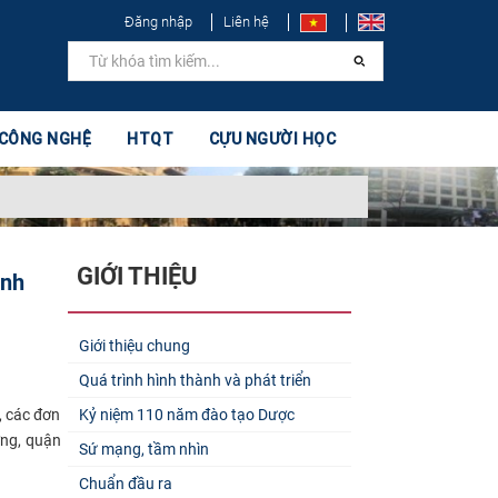
Đăng nhập
Liên hệ
 CÔNG NGHỆ
HTQT
CỰU NGƯỜI HỌC
GIỚI THIỆU
inh
Giới thiệu chung
Quá trình hình thành và phát triển
, các đơn
Kỷ niệm 110 năm đào tạo Dược
ợng, quận
Sứ mạng, tầm nhìn
Chuẩn đầu ra