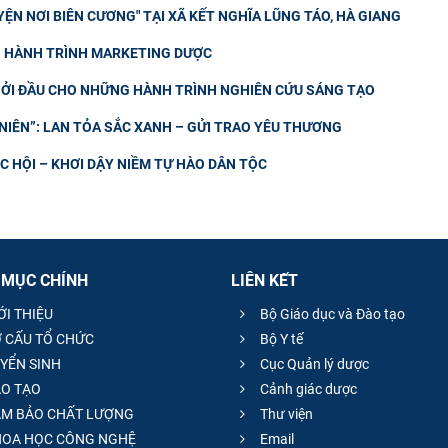
ỆN NƠI BIÊN CƯƠNG" TẠI XÃ KẾT NGHĨA LŨNG TÁO, HÀ GIANG
NG HÀNH TRÌNH MARKETING DƯỢC
ỞI ĐẦU CHO NHỮNG HÀNH TRÌNH NGHIÊN CỨU SÁNG TẠO
IÊN”: LAN TỎA SẮC XANH – GỬI TRAO YÊU THƯƠNG
 HỘI – KHƠI DẬY NIỀM TỰ HÀO DÂN TỘC
 MỤC CHÍNH
LIÊN KẾT
ỚI THIỆU
Bộ Giáo dục và Đào tạo
 CẤU TỔ CHỨC
Bộ Y tế
YỂN SINH
Cục Quản lý dược
O TẠO
Cảnh giác dược
M BẢO CHẤT LƯỢNG
Thư viện
OA HỌC CÔNG NGHỆ
Email