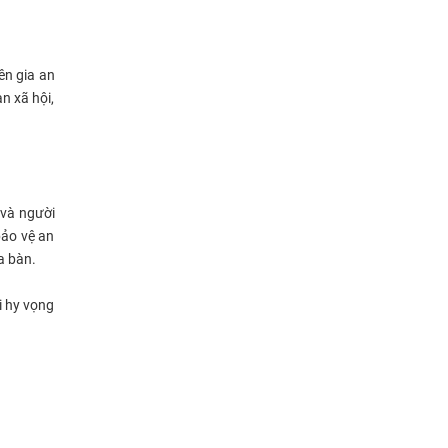
ên gia an
n xã hội,
 và người
bảo vệ an
a bàn.
i hy vọng