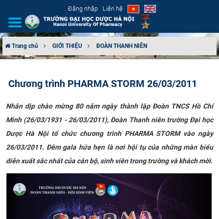
Đăng nhập
Liên hệ
Trang chủ
GIỚI THIỆU
ĐOÀN THANH NIÊN
GIỚI THIỆU
Chương trình PHARMA STORM 26/03/2011
CƠ CẤU TỔ CHỨC
Nhân dịp chào mừng 80 năm ngày thành lập Đoàn TNCS Hồ Chí
TUYỂN SINH
Minh (26/03/1931 - 26/03/2011), Đoàn Thanh niên trường Đại học
Dược Hà Nội tổ chức chương trình PHARMA STORM vào ngày
ĐÀO TẠO
26/03/2011. Đêm gala hứa hẹn là nơi hội tụ của những màn biểu
ĐẢM BẢO CHẤT LƯỢNG
diễn xuất sắc nhất của cán bộ, sinh viên trong trường và khách mời.
KHOA HỌC CÔNG NGHỆ
HTQT