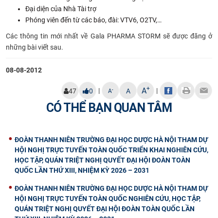
Đại diện của Nhà Tài trợ
Phóng viên đến từ các báo, đài: VTV6, O2TV,…
Các thông tin mới nhất về Gala PHARMA STORM sẽ được đăng ở
những bài viết sau.
08-08-2012
+
A
|
|
-
47
0
A
A
CÓ THỂ BẠN QUAN TÂM
ĐOÀN THANH NIÊN TRƯỜNG ĐẠI HỌC DƯỢC HÀ NỘI THAM DỰ
HỘI NGHỊ TRỰC TUYẾN TOÀN QUỐC TRIỂN KHAI NGHIÊN CỨU,
HỌC TẬP, QUÁN TRIỆT NGHỊ QUYẾT ĐẠI HỘI ĐOÀN TOÀN
QUỐC LẦN THỨ XIII, NHIỆM KỲ 2026 – 2031
ĐOÀN THANH NIÊN TRƯỜNG ĐẠI HỌC DƯỢC HÀ NỘI THAM DỰ
HỘI NGHỊ TRỰC TUYẾN TOÀN QUỐC NGHIÊN CỨU, HỌC TẬP,
QUÁN TRIỆT NGHỊ QUYẾT ĐẠI HỘI ĐOÀN TOÀN QUỐC LẦN