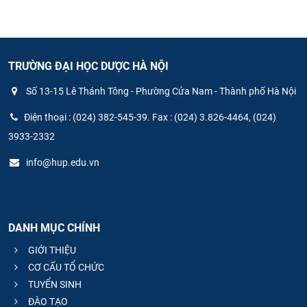
TRƯỜNG ĐẠI HỌC DƯỢC HÀ NỘI
Số 13-15 Lê Thánh Tông - Phường Cửa Nam - Thành phố Hà Nội
Điện thoại : (024) 382-545-39. Fax : (024) 3.826-4464, (024)
3933-2332
info@hup.edu.vn
DANH MỤC CHÍNH
GIỚI THIỆU
CƠ CẤU TỔ CHỨC
TUYỂN SINH
ĐÀO TẠO