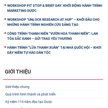
WORKSHOP PIT STOP & BRIEF DAY: KHỞI ĐỘNG HÀNH TRÌNH
MARKETING DƯỢC
WORKSHOP “UNLOCK RESEARCH AT HUP” – KHỞI ĐẦU CHO
NHỮNG HÀNH TRÌNH NGHIÊN CỨU SÁNG TẠO
CÔNG TRÌNH THANH NIÊN “VƯỜN HOA THANH NIÊN”: LAN
TỎA SẮC XANH – GỬI TRAO YÊU THƯƠNG
HÀNH TRÌNH “LỬA THANH XUÂN” TẠI NHÀ QUỐC HỘI – KHƠI
DẬY NIỀM TỰ HÀO DÂN TỘC
GIỚI THIỆU
Giới thiệu chung
Quá trình hình thành và phát triển
Kỷ niệm 110 năm đào tạo Dược