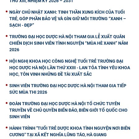
THỨ XIII, NHIỆM KỲ 2026 – 2031
NGÀY CHỦ NHẬT XANH: TINH THẦN XUNG KÍCH CỦA TUỔI
TRẺ, GÓP PHẦN BẢO VỆ VÀ GÌN GIỮ MÔI TRƯỜNG “XANH –
SẠCH - ĐẸP”
TRƯỜNG ĐẠI HỌC DƯỢC HÀ NỘI THAM GIA LỄ XUẤT QUÂN
CHIẾN DỊCH SINH VIÊN TÌNH NGUYỆN “MÙA HÈ XANH” NĂM
2026
HỘI NGHỊ KHOA HỌC CÔNG NGHỆ TUỔI TRẺ TRƯỜNG ĐẠI
HỌC DƯỢC HÀ NỘI LẦN THỨ XXIII - LAN TỎA TÌNH YÊU KHOA
HỌC, TÔN VINH NHỮNG ĐỀ TÀI XUẤT SẮC
SINH VIÊN TRƯỜNG ĐẠI HỌC DƯỢC HÀ NỘI THAM GIA TIẾP
SỨC MÙA THI 2026
ĐOÀN TRƯỜNG ĐẠI HỌC DƯỢC HÀ NỘI TỔ CHỨC TUYÊN
TRUYỀN VỀ CHỦ QUYỀN BIỂN ĐẢO, BIÊN GIỚI TỔ QUỐC CHO
SINH VIÊN
HÀNH TRÌNH "TUỔI TRẺ DƯỢC KHOA TÌNH NGUYỆN NƠI BIÊN
CƯƠNG" TẠI XÃ KẾT NGHĨA LŨNG TÁO, HÀ GIANG