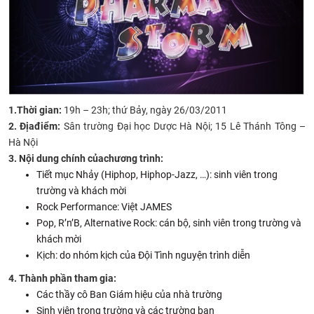
CỰU NGƯỜI HỌC
1.
Thời gian:
19h – 23h; thứ Bảy, ngày 26/03/2011
2. Địa
điểm:
Sân trường Đại học Dược Hà Nội; 15 Lê Thánh Tông –
Hà Nội
3. Nội dung chính của
chương trình:
Tiết mục Nhảy (Hiphop, Hiphop-Jazz, …): sinh viên trong
trường và khách mời
Rock Performance: Việt JAMES
Pop, R’n’B, Alternative Rock: cán bộ, sinh viên trong trường và
khách mời
Kịch: do nhóm kịch của Đội Tình nguyện trình diễn
4. Thành phần tham gia:
Các thầy cô Ban Giám hiệu của nhà trường
Sinh viên trong trường và các trường bạn