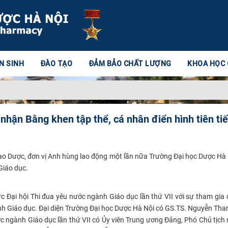
N SINH
ĐÀO TẠO
ĐẢM BẢO CHẤT LƯỢNG
KHOA HỌC
nhận Bằng khen tập thể, cá nhân điển hình tiên tiế
ạo Dược, đơn vị Anh hùng lao động một lần nữa Trường Đại học Dược Hà 
 Giáo dục.
c Đại hội Thi đua yêu nước ngành Giáo dục lần thứ VII với sự tham gia c
ngành Giáo dục. Đại diện Trường Đại học Dược Hà Nội có GS.TS. Nguyễn Th
ớc ngành Giáo dục lần thứ VII có Ủy viên Trung ương Đảng, Phó Chủ tịch