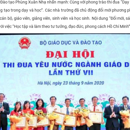
à Đào tạo Phùng Xuân Nhạ nhấn mạnh: Cùng với phong trào thi đua “Dạy t
sáng tạo trong dạy và học”. Các nhà trường đã chủ động đổi mới phương 
án bộ, giáo viên, giảng viên, sinh viên và học sinh. Nội dung “Đổi mới, 
với việc “Học tập và làm theo tư tưởng, đạo đức, phong cách Hồ Chí Minh”