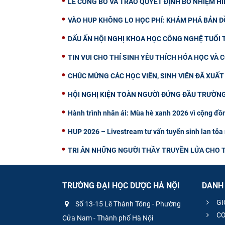
LỄ CÔNG BỐ VÀ TRAO QUYẾT ĐỊNH BỔ NHIỆM H
VÀO HUP KHÔNG LO HỌC PHÍ: KHÁM PHÁ BẢN Đ
DẤU ẤN HỘI NGHỊ KHOA HỌC CÔNG NGHỆ TUỔI T
TIN VUI CHO THÍ SINH YÊU THÍCH HÓA HỌC VÀ
CHÚC MỪNG CÁC HỌC VIÊN, SINH VIÊN ĐÃ XUẤ
HỘI NGHỊ KIỆN TOÀN NGƯỜI ĐỨNG ĐẦU TRƯỜNG
Hành trình nhân ái: Mùa hè xanh 2026 vì cộng đồn
HUP 2026 – Livestream tư vấn tuyển sinh lan tỏa 
TRI ÂN NHỮNG NGƯỜI THẦY TRUYỀN LỬA CHO T
TRƯỜNG ĐẠI HỌC DƯỢC HÀ NỘI
DANH
GI
Số 13-15 Lê Thánh Tông - Phường
CƠ
Cửa Nam - Thành phố Hà Nội