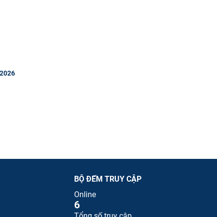
 2026
BỘ ĐẾM TRUY CẬP
Online
6
Tổng số truy cập