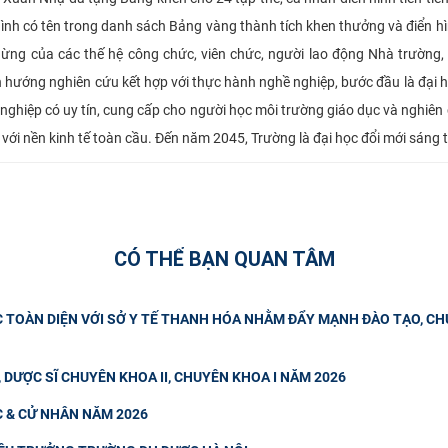
ình có tên trong danh sách Bảng vàng thành tích khen thưởng và điển hì
ừng của các thế hệ công chức, viên chức, người lao động Nhà trường
 hướng nghiên cứu kết hợp với thực hành nghề nghiệp, bước đầu là đại h
 nghiệp có uy tín, cung cấp cho người học môi trường giáo dục và nghiên
với nền kinh tế toàn cầu. Đến năm 2045, Trường là đại học đổi mới sáng 
CÓ THỂ BẠN QUAN TÂM
C TOÀN DIỆN VỚI SỞ Y TẾ THANH HÓA NHẰM ĐẨY MẠNH ĐÀO TẠO, C
, DƯỢC SĨ CHUYÊN KHOA II, CHUYÊN KHOA I NĂM 2026
C & CỬ NHÂN NĂM 2026