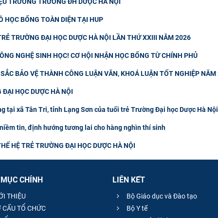
IỆU TRƯỞNG TRƯỜNG ĐH DƯỢC HÀ NỘI
Ồ HỌC BỔNG TOÀN DIỆN TẠI HUP
RẺ TRƯỜNG ĐẠI HỌC DƯỢC HÀ NỘI LẦN THỨ XXIII NĂM 2026
 CÔNG NGHỆ SINH HỌC! CƠ HỘI NHẬN HỌC BỔNG TỪ CHÍNH PHỦ
T SẮC BẢO VỆ THÀNH CÔNG LUẬN VĂN, KHOÁ LUẬN TỐT NGHIỆP NĂM
 ĐẠI HỌC DƯỢC HÀ NỘI
g tại xã Tân Tri, tỉnh Lạng Sơn của tuổi trẻ Trường Đại học Dược Hà Nội
niềm tin, định hướng tương lai cho hàng nghìn thí sinh
HẾ HỆ TRẺ TRƯỜNG ĐẠI HỌC DƯỢC HÀ NỘI
 MỤC CHÍNH
LIÊN KẾT
ỚI THIỆU
Bộ Giáo dục và Đào tạo
 CẤU TỔ CHỨC
Bộ Y tế