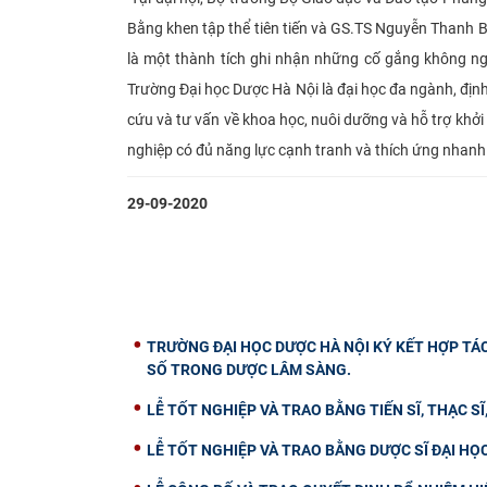
Bằng khen tập thể tiên tiến và GS.TS Nguyễn Thanh B
là một thành tích ghi nhận những cố gắng không ng
Trường Đại học Dược Hà Nội là đại học đa ngành, định
cứu và tư vấn về kho
a học, nuôi dưỡng và hỗ trợ khởi
nghiệp có đủ năng lực cạnh tranh và thích ứng nhanh 
29-09-2020
TRƯỜNG ĐẠI HỌC DƯỢC HÀ NỘI KÝ KẾT HỢP TÁ
SỐ TRONG DƯỢC LÂM SÀNG.
LỄ TỐT NGHIỆP VÀ TRAO BẰNG TIẾN SĨ, THẠC SĨ
LỄ TỐT NGHIỆP VÀ TRAO BẰNG DƯỢC SĨ ĐẠI HỌ