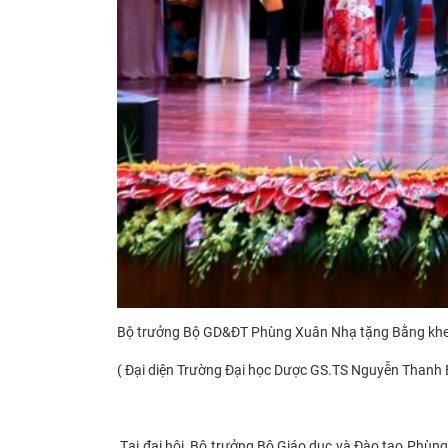
Bộ trưởng Bộ GD&ĐT Phùng Xuân Nhạ tặng Bằng khen c
( Đại diện Trường Đại học Dược GS.TS Nguyễn Thanh Bì
Tại đại hội, Bộ trưởng Bộ Giáo dục và Đào tạo Phùng