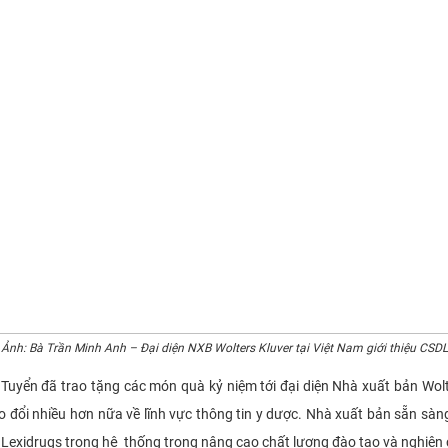
Ả
nh: Bà Trần Minh Anh – Đại diện NXB Wolters Kluver tại Việt Nam giới thiệu CSDL
ã trao tặng các món quà kỷ niệm tới đại diện Nhà xuất bản Wolters 
 đổi nhiều hơn nữa về lĩnh vực thông tin y dược. Nhà xuất bản sẵn sàng tư
gs Lexidrugs trong hệ thống trong nâng cao chất lượng đào tạo và ng