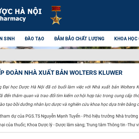
N SINH
ĐÀO TẠO
ĐẢM BẢO CHẤT LƯỢNG
KHOA HỌC
IẾP ĐOÀN NHÀ XUẤT BẢN WOLTERS KLUWER
 Đại học Dược Hà Nội đã có buổi làm việc với Nhà xuất bản Wolter
n thăm quan và trao đổi tìm kiếm cơ hội hợp tác trong cung cấp thông tin 
đào tạo bồi dưỡng nhân lực dược và nghiên cứu khoa học dựa trên bằng
 tham dự của PGS.TS Nguyễn Mạnh Tuyển - Phó hiệu trưởng Nhà trường chủ
hại của thuốc; Khoa Dược lý - Dược lâm sàng; Trung tâm Thông tin -Thư v