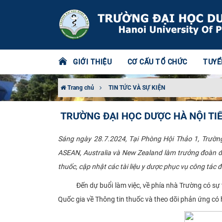
GIỚI THIỆU
CƠ CẤU TỔ CHỨC
TUYỂ
Trang chủ
TIN TỨC VÀ SỰ KIỆN
TRƯỜNG ĐẠI HỌC DƯỢC HÀ NỘI T
Sáng ngày 28.7.2024, Tại Phòng Hội Thảo 1, Trường
ASEAN, Australia và New Zealand làm trưởng đoàn đã đế
thuốc, cập nhật các tài liệu y dược phục vụ công tác 
Đến dự buổi làm việc, về phía nhà Trường có sự
Quốc gia về Thông tin thuốc và theo dõi phản ứng có 