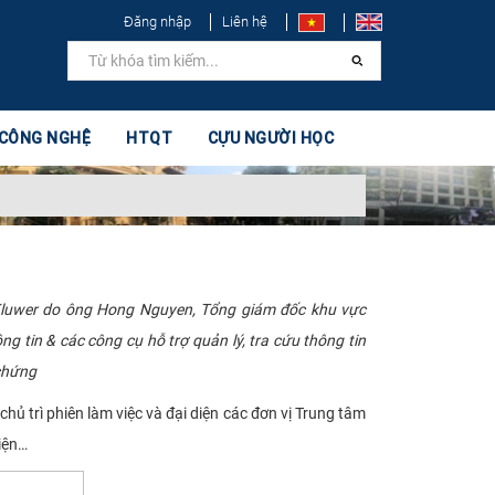
Đăng nhập
Liên hệ
 CÔNG NGHỆ
HTQT
CỰU NGƯỜI HỌC
s Kluwer do ông Hong Nguyen, Tổng giám đốc khu vực
& các công cụ hỗ trợ quản lý, tra cứu thông tin
 chứng
 trì phiên làm việc và đại diện các đơn vị Trung tâm
iện…