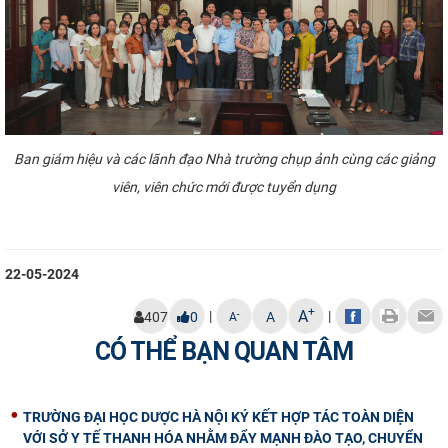
Ban giám hiệu và các lãnh đạo Nhà trường chụp ảnh
cùng các giảng
viên, viên chức mới được tuyển dụng
22-05-2024
+
A
|
|
-
407
0
A
A
CÓ THỂ BẠN QUAN TÂM
TRƯỜNG ĐẠI HỌC DƯỢC HÀ NỘI KÝ KẾT HỢP TÁC TOÀN DIỆN
VỚI SỞ Y TẾ THANH HÓA NHẰM ĐẨY MẠNH ĐÀO TẠO, CHUYỂN