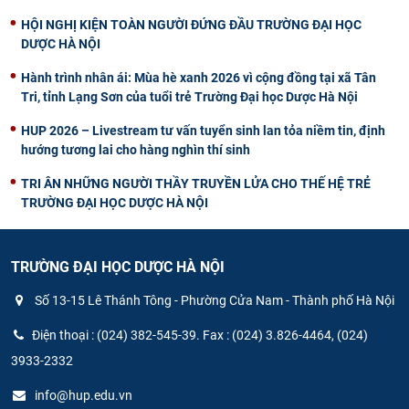
HỘI NGHỊ KIỆN TOÀN NGƯỜI ĐỨNG ĐẦU TRƯỜNG ĐẠI HỌC
DƯỢC HÀ NỘI
Hành trình nhân ái: Mùa hè xanh 2026 vì cộng đồng tại xã Tân
Tri, tỉnh Lạng Sơn của tuổi trẻ Trường Đại học Dược Hà Nội
HUP 2026 – Livestream tư vấn tuyển sinh lan tỏa niềm tin, định
hướng tương lai cho hàng nghìn thí sinh
TRI ÂN NHỮNG NGƯỜI THẦY TRUYỀN LỬA CHO THẾ HỆ TRẺ
TRƯỜNG ĐẠI HỌC DƯỢC HÀ NỘI
TRƯỜNG ĐẠI HỌC DƯỢC HÀ NỘI
Số 13-15 Lê Thánh Tông - Phường Cửa Nam - Thành phố Hà Nội
Điện thoại : (024) 382-545-39. Fax : (024) 3.826-4464, (024)
3933-2332
info@hup.edu.vn