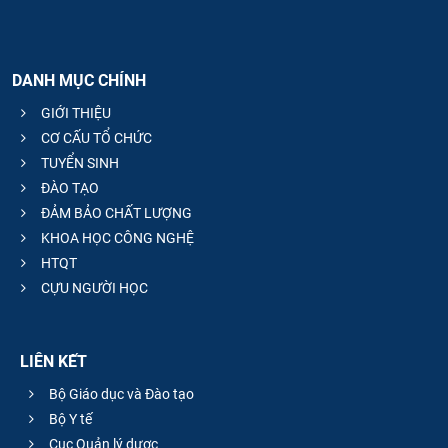
DANH MỤC CHÍNH
GIỚI THIỆU
CƠ CẤU TỔ CHỨC
TUYỂN SINH
ĐÀO TẠO
ĐẢM BẢO CHẤT LƯỢNG
KHOA HỌC CÔNG NGHỆ
HTQT
CỰU NGƯỜI HỌC
LIÊN KẾT
Bộ Giáo dục và Đào tạo
Bộ Y tế
Cục Quản lý dược