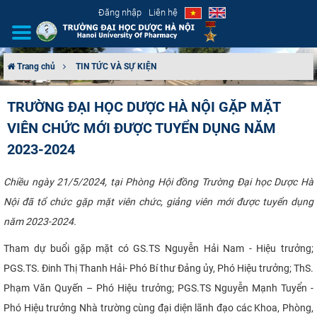
Đăng nhập
Liên hệ
Trang chủ
TIN TỨC VÀ SỰ KIỆN
GIỚI THIỆU
TRƯỜNG ĐẠI HỌC DƯỢC HÀ NỘI GẶP MẶT
VIÊN CHỨC MỚI ĐƯỢC TUYỂN DỤNG NĂM
CƠ CẤU TỔ CHỨC
2023-2024
TUYỂN SINH
Chiều ngày 21/5/2024, tại Phòng Hội đồng Trường Đại học Dược Hà
ĐÀO TẠO
Nội đã tổ chức gặp mặt viên chức, giảng viên mới được tuyển dụng
năm 2023-2024.
ĐẢM BẢO CHẤT LƯỢNG
Tham dự buổi gặp mặt có GS.TS Nguyễn Hải Nam - Hiệu trưởng;
KHOA HỌC CÔNG NGHỆ
PGS.TS. Đinh Thị Thanh Hải- Phó Bí thư Đảng ủy, Phó Hiệu trưởng; ThS.
Phạm Văn Quyến – Phó Hiệu trưởng; PGS.TS Nguyễn Mạnh Tuyển -
HTQT
Phó Hiệu trưởng Nhà trường cùng đại diện lãnh đạo các Khoa, Phòng,