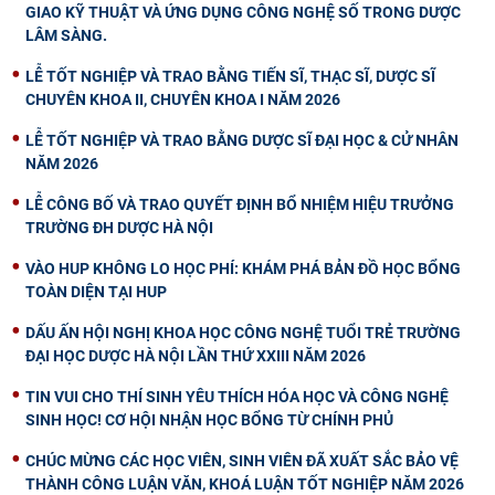
GIAO KỸ THUẬT VÀ ỨNG DỤNG CÔNG NGHỆ SỐ TRONG DƯỢC
LÂM SÀNG.
LỄ TỐT NGHIỆP VÀ TRAO BẰNG TIẾN SĨ, THẠC SĨ, DƯỢC SĨ
CHUYÊN KHOA II, CHUYÊN KHOA I NĂM 2026
LỄ TỐT NGHIỆP VÀ TRAO BẰNG DƯỢC SĨ ĐẠI HỌC & CỬ NHÂN
NĂM 2026
LỄ CÔNG BỐ VÀ TRAO QUYẾT ĐỊNH BỔ NHIỆM HIỆU TRƯỞNG
TRƯỜNG ĐH DƯỢC HÀ NỘI
VÀO HUP KHÔNG LO HỌC PHÍ: KHÁM PHÁ BẢN ĐỒ HỌC BỔNG
TOÀN DIỆN TẠI HUP
DẤU ẤN HỘI NGHỊ KHOA HỌC CÔNG NGHỆ TUỔI TRẺ TRƯỜNG
ĐẠI HỌC DƯỢC HÀ NỘI LẦN THỨ XXIII NĂM 2026
TIN VUI CHO THÍ SINH YÊU THÍCH HÓA HỌC VÀ CÔNG NGHỆ
SINH HỌC! CƠ HỘI NHẬN HỌC BỔNG TỪ CHÍNH PHỦ
CHÚC MỪNG CÁC HỌC VIÊN, SINH VIÊN ĐÃ XUẤT SẮC BẢO VỆ
THÀNH CÔNG LUẬN VĂN, KHOÁ LUẬN TỐT NGHIỆP NĂM 2026