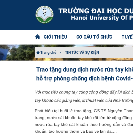
GIỚI THIỆU
CƠ CẤU TỔ CHỨC
TUYỂ
Trang chủ
TIN TỨC VÀ SỰ KIỆN
Trao tặng dung dịch nước rửa tay kh
hỗ trợ phòng chống dịch bệnh Covid
Với mục tiêu chung tay cùng cộng đồng đẩy lùi dịch 
tay khôdo các giảng viên, kĩ thuật viên của Nhà trườn
Phát biểu tại buổi lễ trao tặng, GS.TS Nguyễn Tha
trang, nước sát khuẩn tay khô rất lớn từ cộng đồn
nước rửa tay khô sát khuẩn theo hướng dẫn và đả
khuẩn, tạo hương thơm và bảo vệ làn da.…​