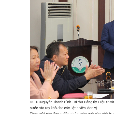
GS.TS Nguyễn Thanh Bình - Bí thư Đảng ủy, Hiệu trưở
nước rửa tay khô
cho các Bệnh viện, đơn vị
Thay mặt các đơn vị đón nhận món quà của nhà trư