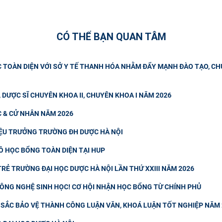
CÓ THỂ BẠN QUAN TÂM
C TOÀN DIỆN VỚI SỞ Y TẾ THANH HÓA NHẰM ĐẨY MẠNH ĐÀO TẠO, C
, DƯỢC SĨ CHUYÊN KHOA II, CHUYÊN KHOA I NĂM 2026
C & CỬ NHÂN NĂM 2026
IỆU TRƯỞNG TRƯỜNG ĐH DƯỢC HÀ NỘI
Ồ HỌC BỔNG TOÀN DIỆN TẠI HUP
RẺ TRƯỜNG ĐẠI HỌC DƯỢC HÀ NỘI LẦN THỨ XXIII NĂM 2026
 CÔNG NGHỆ SINH HỌC! CƠ HỘI NHẬN HỌC BỔNG TỪ CHÍNH PHỦ
T SẮC BẢO VỆ THÀNH CÔNG LUẬN VĂN, KHOÁ LUẬN TỐT NGHIỆP NĂM