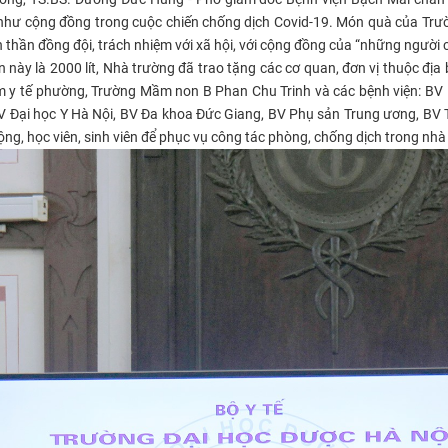
hư cộng đồng trong cuộc chiến chống dịch Covid-19. Món quà của Trư
h thần đồng đội, trách nhiệm với xã hội, với cộng đồng của “những người c
n này là 2000 lít, Nhà trường đã trao tặng các cơ quan, đơn vị thuộc 
 y tế phường, Trường Mầm non B Phan Chu Trinh và các bệnh viện: BV
BV Đại học Y Hà Nội, BV Đa khoa Đức Giang, BV Phụ sản Trung ương, BV
ng, học viên, sinh viên
để phục vụ công tác phòng, chống dịch trong nhà t