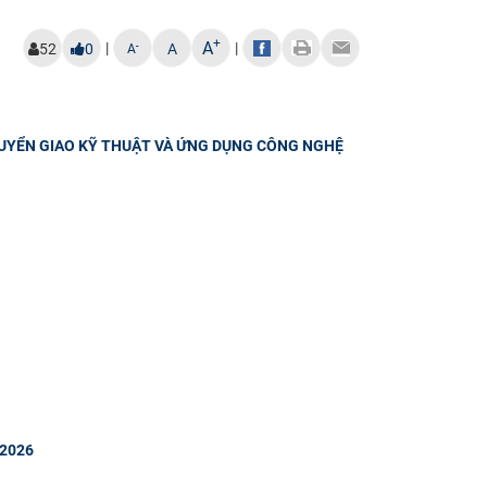
+
A
|
|
-
52
0
A
A
HUYỂN GIAO KỸ THUẬT VÀ ỨNG DỤNG CÔNG NGHỆ
 2026