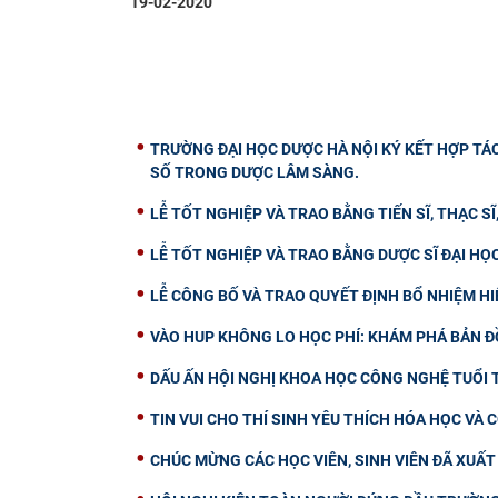
19-02-2020
TRƯỜNG ĐẠI HỌC DƯỢC HÀ NỘI KÝ KẾT HỢP TÁ
SỐ TRONG DƯỢC LÂM SÀNG.
LỄ TỐT NGHIỆP VÀ TRAO BẰNG TIẾN SĨ, THẠC SĨ
LỄ TỐT NGHIỆP VÀ TRAO BẰNG DƯỢC SĨ ĐẠI HỌ
LỄ CÔNG BỐ VÀ TRAO QUYẾT ĐỊNH BỔ NHIỆM H
VÀO HUP KHÔNG LO HỌC PHÍ: KHÁM PHÁ BẢN Đ
DẤU ẤN HỘI NGHỊ KHOA HỌC CÔNG NGHỆ TUỔI T
TIN VUI CHO THÍ SINH YÊU THÍCH HÓA HỌC VÀ
CHÚC MỪNG CÁC HỌC VIÊN, SINH VIÊN ĐÃ XUẤ