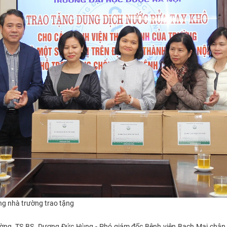
ng nhà trường trao tặng
ờng, TS.BS. Dương Đức Hùng - Phó giám đốc Bệnh viện Bạch Mai chân 