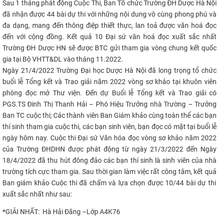
Sau 1 tháng phát động Cuộc Thi, Ban Tổ chức
Trường ĐH Dược Hà Nội
CỰU NGƯỜI HỌC
đã nhận được 44 bài dự thi với những nội dung vô cùng phong phú và
đa dạng
, mang đến
thông điệp thiết thực, lan toả được văn hoá đọc
đến với cộng đồng.
Kết quả
10 Đại sứ văn hoá đọc xuất sắc nhất
Trường ĐH Dược HN sẽ được BTC gửi tham gia vòng chung kết quốc
gia tại Bộ VHTT&DL
vào
tháng 11.2022
.
Ngày 21/4/2022 Trường Đại học Dược Hà Nội đã long trọng tổ chức
buổi lễ Tổng kết và Trao giải năm 2022 vòng sơ khảo tại khuôn viên
phòng đọc mở Thư viện.
Đến dự Buổi lễ Tổng kết và Trao giải có
PGS.TS Đinh Thị Thanh Hải – Phó Hiệu Trưởng nhà Trường – Trưởng
Ban TC cuộc thi; Các thành viên Ban Giám khảo cùng toàn thể các bạn
thí sinh tham gia cuộc thi, các bạn sinh viên, bạn đọc có mặt tại buổi lễ
ngày hôm nay.
Cuộc thi Đại sứ Văn hóa đọc vòng sơ khảo năm 2022
của Trường ĐHDHN được phát động từ ngày 21/3/2022 đến Ngày
18/4/2022 đã thu hút đông đảo các bạn thí sinh là sinh viên của nhà
trường tích cực tham gia. Sau thời gian làm việc rất công tâm, kết quả
Ban giám khảo Cuộc thi đã chấm và lựa chọn được 10/44 bài
dự thi
xuất sắc nhất
như sau:
*GIẢI NHẤT:
Hà Hải Đăng –Lớp A4K76