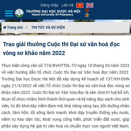
Đăng nhập
Liên hệ
Trang chủ
TIN TỨC VÀ SỰ KIỆN
GIỚI THIỆU
Trao giải thưởng Cuộc thi Đại sứ văn hoá đọc
vòng sơ khảo năm 2022
CƠ CẤU TỔ CHỨC
Thực hiện công văn số 774/BVHTTDL-TV ngày 10 tháng 03 năm 2022
TUYỂN SINH
về việc hướng dẫn tổ chức Cuộc thi Đại sứ Văn hoá đọc năm 2022.
Trường Đại học Dược Hà Nội đã xây dựng kế hoạch số 137/KH-DHN
ĐÀO TẠO
ngày 21/3/2022 về việc Tổ chức Cuộc thi Đại sứ văn hoá đọc vòng sơ
khảo năm 2022. Cuộc thi Đại sứ Văn hóa đọc là sân chơi trí tuệ bổ ích,
ĐẢM BẢO CHẤT LƯỢNG
được tổ chức nhằm hình thành thói quen và kỹ năng đọc sách cho sinh
viên, từ đó khơi dậy niềm đam mê, khả năng sáng tạo, bồi dưỡng nhân
KHOA HỌC CÔNG NGHỆ
cách, tâm hồn, lối sống lành mạnh, khơi dậy truyền thống yêu nước,
niềm tự hào dân tộc, khát vọng cống hiến, phát triển đất nước, góp
HTQT
phần xây dựng hệ giá trị văn hoá và chuẩn mực con người Việt Nam.