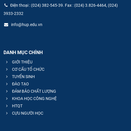
Điện thoại : (024) 382-545-39. Fax : (024) 3.826-4464, (024)
3933-2332
info@hup.edu.vn
DANH MỤC CHÍNH
GIỚI THIỆU
CƠ CẤU TỔ CHỨC
TUYỂN SINH
ĐÀO TẠO
ĐẢM BẢO CHẤT LƯỢNG
KHOA HỌC CÔNG NGHỆ
HTQT
CỰU NGƯỜI HỌC