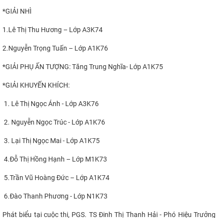
*GIẢI NHÌ
1.Lê Thị Thu Hương – Lớp A3K74
2.Nguyễn Trọng Tuấn – Lớp A1K76
*GIẢI PHỤ ẤN TƯỢNG: Tăng Trung Nghĩa- Lớp A1K75
*GIẢI KHUYẾN KHÍCH:
1. Lê Thị Ngọc Ánh - Lớp A3K76
2. Nguyễn Ngọc Trúc - Lớp A1K76
3. Lại Thị Ngọc Mai - Lớp A1K75
4.Đỗ Thị Hồng Hạnh – Lớp M1K73
5.Trần Vũ Hoàng Đức – Lớp A1K74
6.Đào Thanh Phương - Lớp N1K73
Phát biểu tại cuộc thi,
PGS. TS Đinh Thị Thanh Hải - Phó Hiệu Trưởng