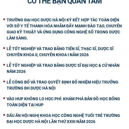
CÓ THỂ BẠN QUAN TÂM
TRƯỜNG ĐẠI HỌC DƯỢC HÀ NỘI KÝ KẾT HỢP TÁC TOÀN DIỆN
VỚI SỞ Y TẾ THANH HÓA NHẰM ĐẨY MẠNH ĐÀO TẠO, CHUYỂN
GIAO KỸ THUẬT VÀ ỨNG DỤNG CÔNG NGHỆ SỐ TRONG DƯỢC
LÂM SÀNG.
LỄ TỐT NGHIỆP VÀ TRAO BẰNG TIẾN SĨ, THẠC SĨ, DƯỢC SĨ
CHUYÊN KHOA II, CHUYÊN KHOA I NĂM 2026
LỄ TỐT NGHIỆP VÀ TRAO BẰNG DƯỢC SĨ ĐẠI HỌC & CỬ NHÂN
NĂM 2026
LỄ CÔNG BỐ VÀ TRAO QUYẾT ĐỊNH BỔ NHIỆM HIỆU TRƯỞNG
TRƯỜNG ĐH DƯỢC HÀ NỘI
VÀO HUP KHÔNG LO HỌC PHÍ: KHÁM PHÁ BẢN ĐỒ HỌC BỔNG
TOÀN DIỆN TẠI HUP
DẤU ẤN HỘI NGHỊ KHOA HỌC CÔNG NGHỆ TUỔI TRẺ TRƯỜNG
ĐẠI HỌC DƯỢC HÀ NỘI LẦN THỨ XXIII NĂM 2026