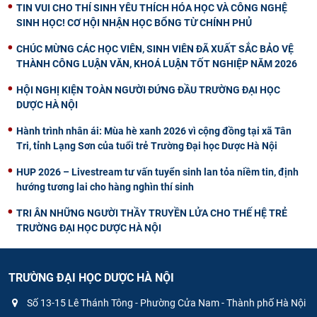
TIN VUI CHO THÍ SINH YÊU THÍCH HÓA HỌC VÀ CÔNG NGHỆ
SINH HỌC! CƠ HỘI NHẬN HỌC BỔNG TỪ CHÍNH PHỦ
CHÚC MỪNG CÁC HỌC VIÊN, SINH VIÊN ĐÃ XUẤT SẮC BẢO VỆ
THÀNH CÔNG LUẬN VĂN, KHOÁ LUẬN TỐT NGHIỆP NĂM 2026
HỘI NGHỊ KIỆN TOÀN NGƯỜI ĐỨNG ĐẦU TRƯỜNG ĐẠI HỌC
DƯỢC HÀ NỘI
Hành trình nhân ái: Mùa hè xanh 2026 vì cộng đồng tại xã Tân
Tri, tỉnh Lạng Sơn của tuổi trẻ Trường Đại học Dược Hà Nội
HUP 2026 – Livestream tư vấn tuyển sinh lan tỏa niềm tin, định
hướng tương lai cho hàng nghìn thí sinh
TRI ÂN NHỮNG NGƯỜI THẦY TRUYỀN LỬA CHO THẾ HỆ TRẺ
TRƯỜNG ĐẠI HỌC DƯỢC HÀ NỘI
TRƯỜNG ĐẠI HỌC DƯỢC HÀ NỘI
Số 13-15 Lê Thánh Tông - Phường Cửa Nam - Thành phố Hà Nội