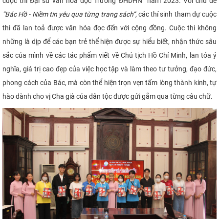
cuộc thi Đại sứ văn hoá đọc Trường ĐHDHN năm 2023. Với chủ đề
“Bác Hồ - Niềm tin yêu qua từng trang sách”,
các thí sinh tham dự cuộc
thi đã lan toả được văn hóa đọc đến với cộng đồng. Cuộc thi không
những là dịp để các bạn trẻ thể hiện được sự hiểu biết, nhận thức sâu
sắc của mình về các tác phẩm viết về Chủ tịch Hồ Chí Minh, lan tỏa ý
nghĩa, giá trị cao đẹp của việc học tập và làm theo tư tưởng, đạo đức,
phong cách của Bác, mà còn thể hiện trọn vẹn tấm lòng thành kính, tự
hào dành cho vị Cha già của dân tộc được gửi gắm qua từng câu chữ.