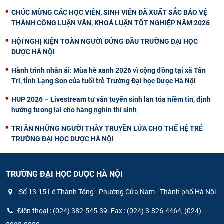
CHÚC MỪNG CÁC HỌC VIÊN, SINH VIÊN ĐÃ XUẤT SẮC BẢO VỆ
THÀNH CÔNG LUẬN VĂN, KHOÁ LUẬN TỐT NGHIỆP NĂM 2026
HỘI NGHỊ KIỆN TOÀN NGƯỜI ĐỨNG ĐẦU TRƯỜNG ĐẠI HỌC
DƯỢC HÀ NỘI
Hành trình nhân ái: Mùa hè xanh 2026 vì cộng đồng tại xã Tân
Tri, tỉnh Lạng Sơn của tuổi trẻ Trường Đại học Dược Hà Nội
HUP 2026 – Livestream tư vấn tuyển sinh lan tỏa niềm tin, định
hướng tương lai cho hàng nghìn thí sinh
TRI ÂN NHỮNG NGƯỜI THẦY TRUYỀN LỬA CHO THẾ HỆ TRẺ
TRƯỜNG ĐẠI HỌC DƯỢC HÀ NỘI
TRƯỜNG ĐẠI HỌC DƯỢC HÀ NỘI
Số 13-15 Lê Thánh Tông - Phường Cửa Nam - Thành phố Hà Nội
Điện thoại : (024) 382-545-39. Fax : (024) 3.826-4464, (024)