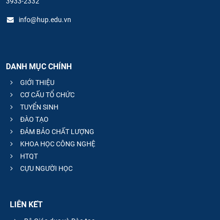
3933-2332
info@hup.edu.vn
DANH MỤC CHÍNH
GIỚI THIỆU
CƠ CẤU TỔ CHỨC
TUYỂN SINH
ĐÀO TẠO
ĐẢM BẢO CHẤT LƯỢNG
KHOA HỌC CÔNG NGHỆ
HTQT
CỰU NGƯỜI HỌC
LIÊN KẾT