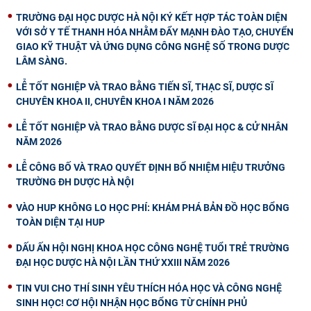
TRƯỜNG ĐẠI HỌC DƯỢC HÀ NỘI KÝ KẾT HỢP TÁC TOÀN DIỆN
VỚI SỞ Y TẾ THANH HÓA NHẰM ĐẨY MẠNH ĐÀO TẠO, CHUYỂN
GIAO KỸ THUẬT VÀ ỨNG DỤNG CÔNG NGHỆ SỐ TRONG DƯỢC
LÂM SÀNG.
LỄ TỐT NGHIỆP VÀ TRAO BẰNG TIẾN SĨ, THẠC SĨ, DƯỢC SĨ
CHUYÊN KHOA II, CHUYÊN KHOA I NĂM 2026
LỄ TỐT NGHIỆP VÀ TRAO BẰNG DƯỢC SĨ ĐẠI HỌC & CỬ NHÂN
NĂM 2026
LỄ CÔNG BỐ VÀ TRAO QUYẾT ĐỊNH BỔ NHIỆM HIỆU TRƯỞNG
TRƯỜNG ĐH DƯỢC HÀ NỘI
VÀO HUP KHÔNG LO HỌC PHÍ: KHÁM PHÁ BẢN ĐỒ HỌC BỔNG
TOÀN DIỆN TẠI HUP
DẤU ẤN HỘI NGHỊ KHOA HỌC CÔNG NGHỆ TUỔI TRẺ TRƯỜNG
ĐẠI HỌC DƯỢC HÀ NỘI LẦN THỨ XXIII NĂM 2026
TIN VUI CHO THÍ SINH YÊU THÍCH HÓA HỌC VÀ CÔNG NGHỆ
SINH HỌC! CƠ HỘI NHẬN HỌC BỔNG TỪ CHÍNH PHỦ