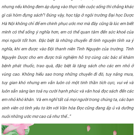
nhưng nếu không đem áp dụng vào thực tiễn cuộc sống thì chẳng khác
gì cái hòm đựng sách”!
Đúng vậy, học tập ở ngôi trường Đại học Dược
Hà Nội không chỉ để em chinh phục ước mơ mà đây cũng là lúc em biết
mình có thể sống ý nghĩa hơn, em có thể quan tâm đến sức khoẻ của
mọi người tốt hơn. Đặc biệt là những chuyến đi tình nguyện tỉnh xa ý
nghĩa, khi em được vào Đội thanh niên Tình Nguyện của trường. Tình
Nguyện Dược cho em được trải nghiệm hỗ trợ cùng các bác sĩ khám
bệnh phát thuốc, trao quà, đặc biệt là tặng sách cho các em nhỏ ở
vùng cao. Không hiểu sao trong những chuyến đi đó, tuy nắng mưa,
tuy gian khó nhưng em vẫn luôn có một tinh thần tích cực, vui vẻ và
luôn sẵn sàng lan toả nụ cười hạnh phúc và văn hoá đọc sách đến các
em nhỏ khó khăn. Và em nghĩ tất cả mọi người trong chúng ta, các bạn
sinh viên có tình yêu to lớn với Văn hóa Đọc cũng đang ấp ủ và dưỡng
nuôi những ước mơ cao cả như thế…”