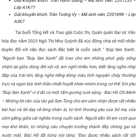
Giải khuyến khích: Trần Hạnh Giang – Mã sinh viên: 2201233 –
Lớp A1K77
Giải khuyến khích: Trần Tường Vy – Mã sinh viên: 2201898 – Lớp
A3K7
Tại buổi Tổng kết và Trao giải Cuộc thi, Quán quân Đại sứ Văn
hóa đọc năm 2023 Ngô Thị Như Quỳnh đã xúc động chia sẻ mối nhân
duyên đối với việc đọc sách đặc biệt là cuốn sách “ Búp Sen Xanh.
“Người bạn “Búp Sen Xanh” đã trao cho em những phút giây sống
chậm lại giữa dòng đời vội vã, em nghĩ nhiều hơn, biết lắng nghe nhịp
đập của trái tim, lắng nghe tiếng dòng máu tình nguyện chảy thường
trực và ngọn lửa tinh thần nhiệt huyết nhen nhóm trong cơ thể. Em yêu
“Búp Sen Xanh” vì ở đó có một tấm gương tươi sáng - Bác Hồ Chí Minh
– Những lời văn của tác giả Sơn Tùng cho em cảm nhận được rất nhiều
bài học và lời dạy về lòng nhân ái, từ tình thương yêu của bố mẹ, của
xóm giềng giữa cái nghèo trong cuốn sách. Người dẫn lối em vượt qua
mọi khó khăn, từ những câu chuyện trưởng thành đầy chông gai và
nước mắt. Bác Hồ đã từng nói rằng: “Đọc được nhiều sách rất tốt