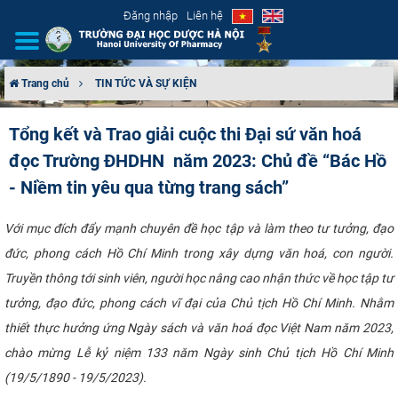
Đăng nhập
Liên hệ
Trang chủ
TIN TỨC VÀ SỰ KIỆN
GIỚI THIỆU
Tổng kết và Trao giải cuộc thi Đại sứ văn hoá
đọc Trường ĐHDHN năm 2023: Chủ đề “Bác Hồ
CƠ CẤU TỔ CHỨC
- Niềm tin yêu qua từng trang sách”
TUYỂN SINH
Với mục đích đẩy mạnh chuyên đề học tập và làm theo tư tưởng, đạo
ĐÀO TẠO
đức, phong cách Hồ Chí Minh trong xây dựng văn hoá, con người.
Truyền thông tới sinh viên, người học nâng cao nhận thức về học tập tư
ĐẢM BẢO CHẤT LƯỢNG
tưởng, đạo đức, phong cách vĩ đại của Chủ tịch Hồ Chí Minh. Nhằm
thiết thực hưởng ứng Ngày sách và văn hoá đọc Việt Nam năm 2023,
KHOA HỌC CÔNG NGHỆ
chào mừng Lễ kỷ niệm 133 năm Ngày sinh Chủ tịch Hồ Chí Minh
HTQT
(19/5/1890 - 19/5/2023).