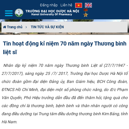
Đăng nhập
Liên hệ
Trang chủ
TIN TỨC VÀ SỰ KIỆN
GIỚI THIỆU
Tin hoạt động kỉ niệm 70 năm ngày Thương binh
liệt sĩ
CƠ CẤU TỔ CHỨC
TUYỂN SINH
​ Nhân dịp kỷ niệm 70 năm ngày Thương binh Liệt sĩ (27/7/1947 -
27/7/2017), sáng ngày 25 /7/ 2017, Trường Đại học Dược Hà Nội tổ
ĐÀO TẠO
chức đoàn gồm đại diện Đảng ủy, Ban Giám hiệu, BCH Công đoàn,
ĐTNCS Hồ Chí Minh, đại diện một số phòng chức năng, do đ/c Phạm
ĐẢM BẢO CHẤT LƯỢNG
Văn Quyến, Phó Hiệu trưởng dẫn đầu đã đến thăm hỏi, tặng quà cho
các đồng chí là thương binh, bệnh binh và thân nhân người có công
KHOA HỌC CÔNG NGHỆ
đang điều dưỡng tại Trung tâm điều dưỡng thương binh Kim Bảng, tỉnh
HTQT
Hà Nam.