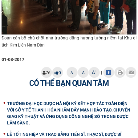
Đoàn cán bộ chủ chốt nhà trường dâng hương tưởng niệm tại Khu di
tích Kim Liên Nam Đàn
01-08-2017
+
A
|
|
-
76
0
A
A
CÓ THỂ BẠN QUAN TÂM
TRƯỜNG ĐẠI HỌC DƯỢC HÀ NỘI KÝ KẾT HỢP TÁC TOÀN DIỆN
VỚI SỞ Y TẾ THANH HÓA NHẰM ĐẨY MẠNH ĐÀO TẠO, CHUYỂN
GIAO KỸ THUẬT VÀ ỨNG DỤNG CÔNG NGHỆ SỐ TRONG DƯỢC
LÂM SÀNG.
LỄ TỐT NGHIỆP VÀ TRAO BẰNG TIẾN SĨ, THẠC SĨ, DƯỢC SĨ