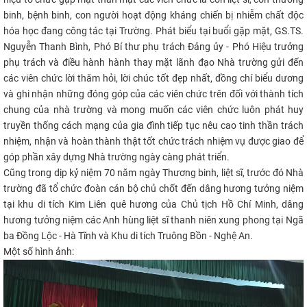
binh, bệnh binh, con người hoạt động kháng chiến bị nhiễm chất độc
hóa học đang công tác tại Trường. Phát biểu tại buổi gặp mặt, GS.TS.
Nguyễn Thanh Bình, Phó Bí thư phụ trách Đảng ủy - Phó Hiệu trưởng
phụ trách và điều hành hành thay mặt lãnh đạo Nhà trường gửi đến
các viên chức lời thăm hỏi, lời chúc tốt đẹp nhất, đồng chí biểu dương
và ghi nhận những đóng góp của các viên chức trên đối với thành tích
chung của nhà trường và mong muốn các viên chức luôn phát huy
truyền thống cách mạng của gia đình tiếp tục nêu cao tinh thần trách
nhiệm, nhận và hoàn thành thật tốt chức trách nhiệm vụ được giao để
góp phần xây dựng Nhà trường ngày càng phát triển.
Cũng trong dịp kỷ niệm 70 năm ngày Thương binh, liệt sĩ, trước đó Nhà
trường đã tổ chức đoàn cán bộ chủ chốt đến dâng hương tưởng niệm
tại khu di tích Kim Liên quê hương của Chủ tịch Hồ Chí Minh, dâng
hương tưởng niệm các Anh hùng liệt sĩ thanh niên xung phong tại Ngã
ba Đồng Lộc - Hà Tĩnh và Khu di tích Truông Bồn - Nghệ An.
Một số hình ảnh: