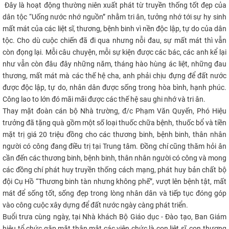
​
Đây là hoạt động thường niên xuất phát từ truyền thống tốt đẹp của
CỰU NGƯỜI HỌC
dân tộc “Uống nước nhớ nguồn” nhằm tri ân, tưởng nhớ tới sự hy sinh
mất mát của các liệt sĩ, thương, bệnh binh vì nền độc lập, tự do của dân
tộc. Cho dù cuộc chiến đã đi qua nhưng nỗi đau, sự mất mát thì vẫn
còn đọng lại. Mỗi câu chuyện, mỗi sự kiện được các bác, các anh kể lại
như vẫn còn đâu đây những năm, tháng hào hùng ác liệt, những đau
thương, mất mát mà các thế hệ cha, anh phải chịu đựng để đất nước
được độc lập, tự do, nhân dân được sống trong hòa bình, hạnh phúc.
Công lao to lớn đó mãi mãi được các thế hệ sau ghi nhớ và tri ân.
Thay mặt đoàn cán bộ Nhà trường, đ/c Phạm Văn Quyến, Phó Hiệu
trưởng đã tặng quà gồm một số loại thuốc chữa bệnh, thuốc bổ và tiền
mặt trị giá 20 triệu đồng cho các thương binh, bệnh binh, thân nhân
người có công đang điều trị tại Trung tâm. Đồng chí cũng thăm hỏi ân
cần đến các thương binh, bệnh binh, thân nhân người có công và mong
các đồng chí phát huy truyền thống cách mạng, phát huy bản chất bộ
đội Cụ Hồ “Thương binh tàn nhưng không phế”, vượt lên bệnh tật, mất
mát để sống tốt, sống đẹp trong lòng nhân dân và tiếp tục đóng góp
vào công cuộc xây dựng để đất nước ngày càng phát triển.
Buổi trưa cùng ngày, tại Nhà khách Bộ Giáo dục - Đào tạo, Ban Giám
hiệu tổ chức gặp mặt thân mật các viên chức là con liệt sĩ, con thương