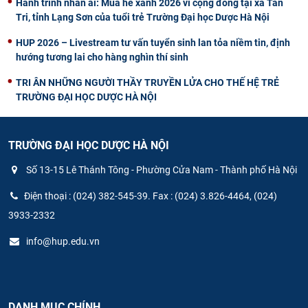
Hành trình nhân ái: Mùa hè xanh 2026 vì cộng đồng tại xã Tân
Tri, tỉnh Lạng Sơn của tuổi trẻ Trường Đại học Dược Hà Nội
HUP 2026 – Livestream tư vấn tuyển sinh lan tỏa niềm tin, định
hướng tương lai cho hàng nghìn thí sinh
TRI ÂN NHỮNG NGƯỜI THẦY TRUYỀN LỬA CHO THẾ HỆ TRẺ
TRƯỜNG ĐẠI HỌC DƯỢC HÀ NỘI
TRƯỜNG ĐẠI HỌC DƯỢC HÀ NỘI
Số 13-15 Lê Thánh Tông - Phường Cửa Nam - Thành phố Hà Nội
Điện thoại : (024) 382-545-39. Fax : (024) 3.826-4464, (024)
3933-2332
info@hup.edu.vn
DANH MỤC CHÍNH