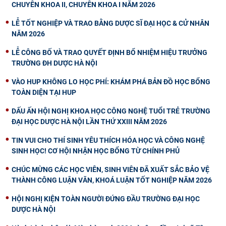
CHUYÊN KHOA II, CHUYÊN KHOA I NĂM 2026
LỄ TỐT NGHIỆP VÀ TRAO BẰNG DƯỢC SĨ ĐẠI HỌC & CỬ NHÂN
NĂM 2026
LỄ CÔNG BỐ VÀ TRAO QUYẾT ĐỊNH BỔ NHIỆM HIỆU TRƯỞNG
TRƯỜNG ĐH DƯỢC HÀ NỘI
VÀO HUP KHÔNG LO HỌC PHÍ: KHÁM PHÁ BẢN ĐỒ HỌC BỔNG
TOÀN DIỆN TẠI HUP
DẤU ẤN HỘI NGHỊ KHOA HỌC CÔNG NGHỆ TUỔI TRẺ TRƯỜNG
ĐẠI HỌC DƯỢC HÀ NỘI LẦN THỨ XXIII NĂM 2026
TIN VUI CHO THÍ SINH YÊU THÍCH HÓA HỌC VÀ CÔNG NGHỆ
SINH HỌC! CƠ HỘI NHẬN HỌC BỔNG TỪ CHÍNH PHỦ
CHÚC MỪNG CÁC HỌC VIÊN, SINH VIÊN ĐÃ XUẤT SẮC BẢO VỆ
THÀNH CÔNG LUẬN VĂN, KHOÁ LUẬN TỐT NGHIỆP NĂM 2026
HỘI NGHỊ KIỆN TOÀN NGƯỜI ĐỨNG ĐẦU TRƯỜNG ĐẠI HỌC
DƯỢC HÀ NỘI