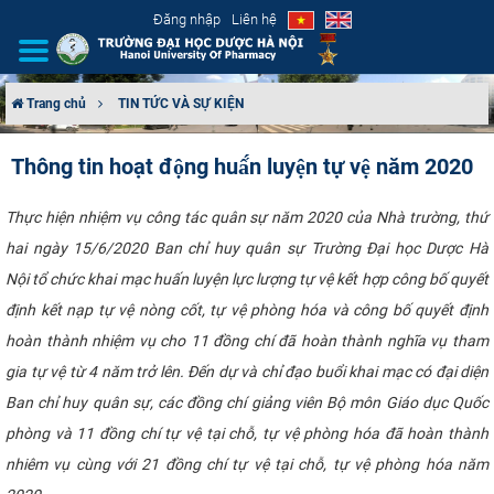
Đăng nhập
Liên hệ
Trang chủ
TIN TỨC VÀ SỰ KIỆN
GIỚI THIỆU
Thông tin hoạt động huấ́n luyện tự vệ năm 2020
CƠ CẤU TỔ CHỨC
Thực hiện nhiệm vụ công tác quân sự năm 2020 của Nhà trường, thứ
hai ngày 15/6/2020 Ban chỉ huy quân sự Trường Đại học Dược Hà
TUYỂN SINH
Nội tổ chức khai mạc huấn luyện lực lượng tự vệ kết hợp công bố quyết
ĐÀO TẠO
định kết nạp tự vệ nòng cốt, tự vệ phòng hóa và công bố quyết định
hoàn thành nhiệm vụ cho 11 đồng chí đã hoàn thành nghĩa vụ tham
ĐẢM BẢO CHẤT LƯỢNG
gia tự vệ từ 4 năm trở lên. Đến dự và chỉ đạo buổi khai mạc có đại diện
Ban chỉ huy quân sự, các đồng chí giảng viên Bộ môn Giáo dục Quốc
KHOA HỌC CÔNG NGHỆ
phòng và 11 đồng chí tự vệ tại chỗ, tự vệ phòng hóa đã hoàn thành
nhiêm vụ cùng với 21 đồng chí tự vệ tại chỗ, tự vệ phòng hóa năm
HTQT