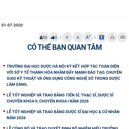
01-07-2020
+
A
|
|
-
50
0
A
A
CÓ THỂ BẠN QUAN TÂM
TRƯỜNG ĐẠI HỌC DƯỢC HÀ NỘI KÝ KẾT HỢP TÁC TOÀN DIỆN
VỚI SỞ Y TẾ THANH HÓA NHẰM ĐẨY MẠNH ĐÀO TẠO, CHUYỂN
GIAO KỸ THUẬT VÀ ỨNG DỤNG CÔNG NGHỆ SỐ TRONG DƯỢC
LÂM SÀNG.
LỄ TỐT NGHIỆP VÀ TRAO BẰNG TIẾN SĨ, THẠC SĨ, DƯỢC SĨ
CHUYÊN KHOA II, CHUYÊN KHOA I NĂM 2026
LỄ TỐT NGHIỆP VÀ TRAO BẰNG DƯỢC SĨ ĐẠI HỌC & CỬ NHÂN
NĂM 2026
LỄ CÔNG BỐ VÀ TRAO QUYẾT ĐỊNH BỔ NHIỆM HIỆU TRƯỞNG