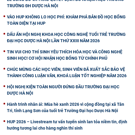
TRƯỜNG ĐH DƯỢC HÀ NỘI
VÀO HUP KHÔNG LO HỌC PHÍ: KHÁM PHÁ BẢN ĐỒ HỌC BỔNG
TOÀN DIỆN TẠI HUP
DẤU ẤN HỘI NGHỊ KHOA HỌC CÔNG NGHỆ TUỔI TRẺ TRƯỜNG
ĐẠI HỌC DƯỢC HÀ NỘI LẦN THỨ XXIII NĂM 2026
TIN VUI CHO THÍ SINH YÊU THÍCH HÓA HỌC VÀ CÔNG NGHỆ
SINH HỌC! CƠ HỘI NHẬN HỌC BỔNG TỪ CHÍNH PHỦ
CHÚC MỪNG CÁC HỌC VIÊN, SINH VIÊN ĐÃ XUẤT SẮC BẢO VỆ
THÀNH CÔNG LUẬN VĂN, KHOÁ LUẬN TỐT NGHIỆP NĂM 2026
HỘI NGHỊ KIỆN TOÀN NGƯỜI ĐỨNG ĐẦU TRƯỜNG ĐẠI HỌC
DƯỢC HÀ NỘI
Hành trình nhân ái: Mùa hè xanh 2026 vì cộng đồng tại xã Tân
Tri, tỉnh Lạng Sơn của tuổi trẻ Trường Đại học Dược Hà Nội
HUP 2026 – Livestream tư vấn tuyển sinh lan tỏa niềm tin, định
hướng tương lai cho hàng nghìn thí sinh