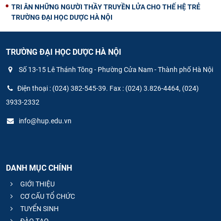
TRI ÂN NHỮNG NGƯỜI THẦY TRUYỀN LỬA CHO THẾ HỆ TRẺ
TRƯỜNG ĐẠI HỌC DƯỢC HÀ NỘI
TRƯỜNG ĐẠI HỌC DƯỢC HÀ NỘI
Số 13-15 Lê Thánh Tông - Phường Cửa Nam - Thành phố Hà Nội
Điện thoại : (024) 382-545-39. Fax : (024) 3.826-4464, (024)
3933-2332
info@hup.edu.vn
DANH MỤC CHÍNH
GIỚI THIỆU
CƠ CẤU TỔ CHỨC
TUYỂN SINH