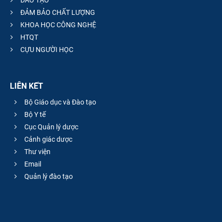
ĐÀO TẠO
ĐẢM BẢO CHẤT LƯỢNG
KHOA HỌC CÔNG NGHỆ
HTQT
CỰU NGƯỜI HỌC
LIÊN KẾT
Bộ Giáo dục và Đào tạo
Bộ Y tế
Cục Quản lý dược
Cảnh giác dược
Thư viện
Email
Quản lý đào tạo