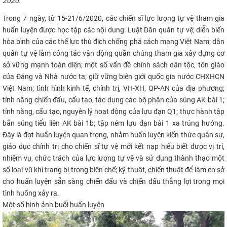
2020. ​​
CỰU NGƯỜI HỌC
Trong 7 ngày, từ 15-21/6/2020, các chiến sĩ lực lượng tự vệ tham gia
huấn luyện được học tập các nội dung: Luật Dân quân tự vệ; diễn biến
hòa bình của các thế lực thù địch chống phá cách mạng Việt Nam; dân
quân tự vệ làm công tác vận động quần chúng tham gia xây dựng cơ
sở vững mạnh toàn diện; một số vấn đề chính sách dân tộc, tôn giáo
của Đảng và Nhà nước ta; giữ vững biên giới quốc gia nước CHXHCN
Việt Nam; tình hình kinh tế, chính trị, VH-XH, QP-AN của địa phương;
tính năng chiến đấu, cấu tạo, tác dụng các bộ phận của súng AK bài 1;
tính năng, cấu tạo, nguyên lý hoạt động của lựu đạn Q1; thực hành tập
bắn súng tiểu liên AK bài 1b; tập ném lựu đạn bài 1 xa trúng hướng.
Đây là đợt huấn luyện quan trọng, nhằm huấn luyện kiến thức quân sự,
giáo dục chính trị cho chiến sĩ tự vệ mới kết nạp hiểu biết được vị trí,
nhiệm vụ, chức trách của lực lượng tự vệ và sử dụng thành thạo một
số loại vũ khí trang bị trong biên chế; kỹ thuật, chiến thuật để làm cơ sở
cho huấn luyện sẵn sàng chiến đấu và chiến đấu thắng lợi trong mọi
tình huống xảy ra.
​Một số hình ảnh buổi huấn luyện