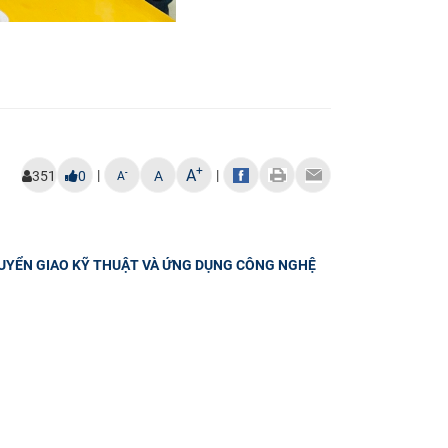
+
A
|
|
-
351
0
A
A
HUYỂN GIAO KỸ THUẬT VÀ ỨNG DỤNG CÔNG NGHỆ