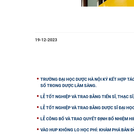
19-12-2023
TRƯỜNG ĐẠI HỌC DƯỢC HÀ NỘI KÝ KẾT HỢP TÁ
SỐ TRONG DƯỢC LÂM SÀNG.
LỄ TỐT NGHIỆP VÀ TRAO BẰNG TIẾN SĨ, THẠC SĨ
LỄ TỐT NGHIỆP VÀ TRAO BẰNG DƯỢC SĨ ĐẠI HỌ
LỄ CÔNG BỐ VÀ TRAO QUYẾT ĐỊNH BỔ NHIỆM H
VÀO HUP KHÔNG LO HỌC PHÍ: KHÁM PHÁ BẢN Đ