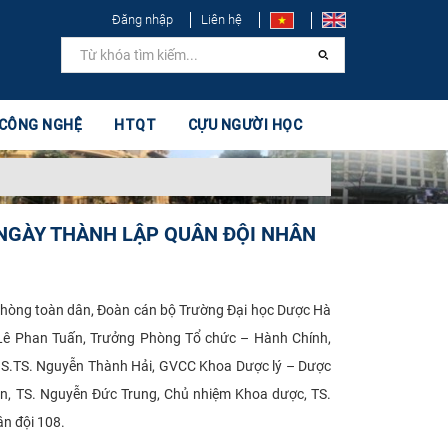
Đăng nhập
Liên hệ
 CÔNG NGHỆ
HTQT
CỰU NGƯỜI HỌC
 NGÀY THÀNH LẬP QUÂN ĐỘI NHÂN
hòng toàn dân, Đoàn cán bộ Trường Đại học Dược Hà
 Lê Phan Tuấn, Trưởng Phòng Tổ chức – Hành Chính,
GS.TS. Nguyễn Thành Hải, GVCC Khoa Dược lý – Dược
ện, TS. Nguyễn Đức Trung, Chủ nhiệm Khoa dược, TS.
n đội 108.