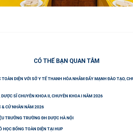
CÓ THỂ BẠN QUAN TÂM
C TOÀN DIỆN VỚI SỞ Y TẾ THANH HÓA NHẰM ĐẨY MẠNH ĐÀO TẠO, C
, DƯỢC SĨ CHUYÊN KHOA II, CHUYÊN KHOA I NĂM 2026
C & CỬ NHÂN NĂM 2026
IỆU TRƯỞNG TRƯỜNG ĐH DƯỢC HÀ NỘI
Ồ HỌC BỔNG TOÀN DIỆN TẠI HUP