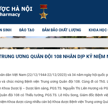
N SINH
ĐÀO TẠO
ĐẢM BẢO CHẤT LƯỢNG
KHOA HỌC
RUNG ƯƠNG QUÂN ĐỘI 108 NHÂN DỊP KỶ NIỆM
Nhân dân Việt Nam (22/12/1944-22/12/2023) và 34 năm ngày hội quốc p
 và chúc mừng Bệnh viện Trung ương Quân đội 108. Cùng đi có ThS.
 Khoa Dược lý – Dược lâm sàng, PGS.TS. Nguyễn Thị Liên Hương và P
 Quân đội 108 có Thiếu tướng, PGS.TS. Lê Hữu Song, Giám đốc Bệnh vi
nhiệm Khoa dược cùng nhiều cán bộ Khoa dược Bệnh viện Trung ương Quâ