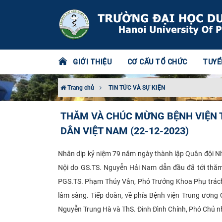
GIỚI THIỆU
CƠ CẤU TỔ CHỨC
TUYỂ
Trang chủ
TIN TỨC VÀ SỰ KIỆN
THĂM VÀ CHÚC MỪNG BỆNH VIỆN T
DÂN VIỆT NAM (22-12-2023)
Nhân dịp kỷ niệm 79 năm ngày thành lập Quân đội 
Nội do GS.TS. Nguyễn Hải Nam dẫn đầu đã tới thăm
PGS.TS. Phạm Thúy Vân, Phó Trưởng Khoa Phụ trách
lâm sàng. Tiếp đoàn, về phía Bệnh viện Trung ương
Nguyễn Trung Hà và ThS. Đinh Đình Chính, Phó Chủ 