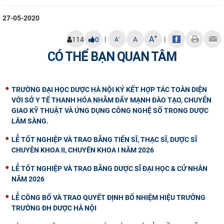
CỰU NGƯỜI HỌC
27-05-2020
+
A
|
|
-
114
0
A
A
CÓ THỂ BẠN QUAN TÂM
TRƯỜNG ĐẠI HỌC DƯỢC HÀ NỘI KÝ KẾT HỢP TÁC TOÀN DIỆN
VỚI SỞ Y TẾ THANH HÓA NHẰM ĐẨY MẠNH ĐÀO TẠO, CHUYỂN
GIAO KỸ THUẬT VÀ ỨNG DỤNG CÔNG NGHỆ SỐ TRONG DƯỢC
LÂM SÀNG.
LỄ TỐT NGHIỆP VÀ TRAO BẰNG TIẾN SĨ, THẠC SĨ, DƯỢC SĨ
CHUYÊN KHOA II, CHUYÊN KHOA I NĂM 2026
LỄ TỐT NGHIỆP VÀ TRAO BẰNG DƯỢC SĨ ĐẠI HỌC & CỬ NHÂN
NĂM 2026
LỄ CÔNG BỐ VÀ TRAO QUYẾT ĐỊNH BỔ NHIỆM HIỆU TRƯỞNG
TRƯỜNG ĐH DƯỢC HÀ NỘI