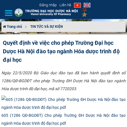
Đăng nhập
Liên hệ
Trang chủ
TIN TỨC VÀ SỰ KIỆN
GIỚI THIỆU
Quyết định về việc cho phép Trường Đại học
Dược Hà Nội đào tạo ngành Hóa dược trình độ
CƠ CẤU TỔ CHỨC
đại học
TUYỂN SINH
Ngày 22/5/2020 Bộ Giáo dục đào tạo đã ban hành quyết định số
ĐÀO TẠO
1286/QĐ-BGDĐT cho phép Trường ĐH Dược Hà Nội đào tạo ngành
Hóa dược trình độ đại học, mã số 7720203. ​
ĐẢM BẢO CHẤT LƯỢNG
KHOA HỌC CÔNG NGHỆ
605 (1286 QĐ-BGDĐT) Cho phép Trường ĐH Dược Hà Nội đào tạo
HTQT
ngành Hóa dược trình độ đại học.pdf