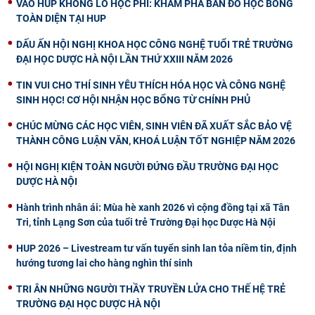
VÀO HUP KHÔNG LO HỌC PHÍ: KHÁM PHÁ BẢN ĐỒ HỌC BỔNG
TOÀN DIỆN TẠI HUP
DẤU ẤN HỘI NGHỊ KHOA HỌC CÔNG NGHỆ TUỔI TRẺ TRƯỜNG
ĐẠI HỌC DƯỢC HÀ NỘI LẦN THỨ XXIII NĂM 2026
TIN VUI CHO THÍ SINH YÊU THÍCH HÓA HỌC VÀ CÔNG NGHỆ
SINH HỌC! CƠ HỘI NHẬN HỌC BỔNG TỪ CHÍNH PHỦ
CHÚC MỪNG CÁC HỌC VIÊN, SINH VIÊN ĐÃ XUẤT SẮC BẢO VỆ
THÀNH CÔNG LUẬN VĂN, KHOÁ LUẬN TỐT NGHIỆP NĂM 2026
HỘI NGHỊ KIỆN TOÀN NGƯỜI ĐỨNG ĐẦU TRƯỜNG ĐẠI HỌC
DƯỢC HÀ NỘI
Hành trình nhân ái: Mùa hè xanh 2026 vì cộng đồng tại xã Tân
Tri, tỉnh Lạng Sơn của tuổi trẻ Trường Đại học Dược Hà Nội
HUP 2026 – Livestream tư vấn tuyển sinh lan tỏa niềm tin, định
hướng tương lai cho hàng nghìn thí sinh
TRI ÂN NHỮNG NGƯỜI THẦY TRUYỀN LỬA CHO THẾ HỆ TRẺ
TRƯỜNG ĐẠI HỌC DƯỢC HÀ NỘI