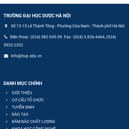
TRƯỜNG ĐẠI HỌC DƯỢC HÀ NỘI
Số 13-15 Lê Thánh Tông - Phường Cửa Nam - Thành phố Hà Nội
Điện thoại : (024) 382-545-39. Fax : (024) 3.826-4464, (024)
3933-2332
info@hup.edu.vn
DANH MỤC CHÍNH
GIỚI THIỆU
CƠ CẤU TỔ CHỨC
TUYỂN SINH
ĐÀO TẠO
ĐẢM BẢO CHẤT LƯỢNG
KHOA HỌC CÔNG NGHỆ