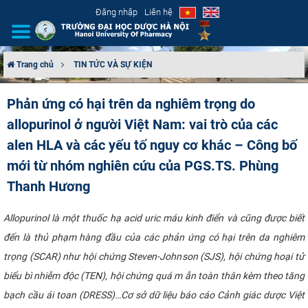
Đăng nhập
Liên hệ
Trang chủ
TIN TỨC VÀ SỰ KIỆN
GIỚI THIỆU
Phản ứng có hại trên da nghiêm trọng do
allopurinol ở người Việt Nam: vai trò của các
CƠ CẤU TỔ CHỨC
alen HLA và các yếu tố nguy cơ khác – Công bố
TUYỂN SINH
mới từ nhóm nghiên cứu của PGS.TS. Phùng
Thanh Hương
ĐÀO TẠO
Allopurinol là một thuốc hạ acid uric máu kinh điển và cũng được biết
ĐẢM BẢO CHẤT LƯỢNG
đến là thủ phạm hàng đầu của các phản ứng có hại trên da nghiêm
trọng (SCAR) như hội chứng Steven-Johnson (SJS), hội chứng hoại tử
KHOA HỌC CÔNG NGHỆ
biểu bì nhiễm độc (TEN), hội chứng quá m ẫn toàn thân kèm theo tăng
HTQT
bạch cầu ái toan (DRESS)…Cơ sở dữ liệu báo cáo Cảnh giác dược Việt