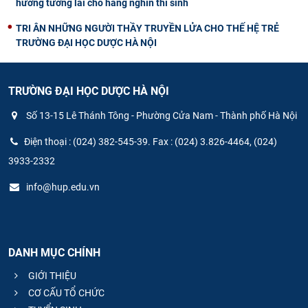
hướng tương lai cho hàng nghìn thí sinh
TRI ÂN NHỮNG NGƯỜI THẦY TRUYỀN LỬA CHO THẾ HỆ TRẺ
TRƯỜNG ĐẠI HỌC DƯỢC HÀ NỘI
TRƯỜNG ĐẠI HỌC DƯỢC HÀ NỘI
Số 13-15 Lê Thánh Tông - Phường Cửa Nam - Thành phố Hà Nội
Điện thoại : (024) 382-545-39. Fax : (024) 3.826-4464, (024)
3933-2332
info@hup.edu.vn
DANH MỤC CHÍNH
GIỚI THIỆU
CƠ CẤU TỔ CHỨC