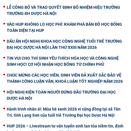
LỄ CÔNG BỐ VÀ TRAO QUYẾT ĐỊNH BỔ NHIỆM HIỆU TRƯỞNG
TRƯỜNG ĐH DƯỢC HÀ NỘI
VÀO HUP KHÔNG LO HỌC PHÍ: KHÁM PHÁ BẢN ĐỒ HỌC BỔNG
TOÀN DIỆN TẠI HUP
DẤU ẤN HỘI NGHỊ KHOA HỌC CÔNG NGHỆ TUỔI TRẺ TRƯỜNG
ĐẠI HỌC DƯỢC HÀ NỘI LẦN THỨ XXIII NĂM 2026
TIN VUI CHO THÍ SINH YÊU THÍCH HÓA HỌC VÀ CÔNG NGHỆ
SINH HỌC! CƠ HỘI NHẬN HỌC BỔNG TỪ CHÍNH PHỦ
CHÚC MỪNG CÁC HỌC VIÊN, SINH VIÊN ĐÃ XUẤT SẮC BẢO VỆ
THÀNH CÔNG LUẬN VĂN, KHOÁ LUẬN TỐT NGHIỆP NĂM 2026
HỘI NGHỊ KIỆN TOÀN NGƯỜI ĐỨNG ĐẦU TRƯỜNG ĐẠI HỌC
DƯỢC HÀ NỘI
Hành trình nhân ái: Mùa hè xanh 2026 vì cộng đồng tại xã Tân
Tri, tỉnh Lạng Sơn của tuổi trẻ Trường Đại học Dược Hà Nội
HUP 2026 – Livestream tư vấn tuyển sinh lan tỏa niềm tin, định