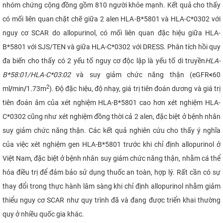
nhóm chứng cộng đồng gồm 810 người khỏe mạnh. Kết quả cho thấy
có mối liên quan chặt chẽ giữa 2 alen HLA-B*5801 và HLA-C*0302 với
nguy cơ SCAR do allopurinol, có mối liên quan đặc hiệu giữa HLA-
B*5801 với SJS/TEN và giữa HLA-C*0302 với DRESS. Phân tích hồi quy
đa biến cho thấy có 2 yếu tố nguy cơ độc lập là yếu tố di truyền
HLA-
B*58:01/HLA-C*03:02
và suy giảm chức năng thận (eGFR
<
60
2
ml
/
min
/
1.73m
). Độ đặc hiệu, độ nhạy, giá trị tiên đoán dương và giá trị
tiên đoán âm của xét nghiệm HLA-B*5801 cao hơn xét nghiệm HLA-
C*0302 cũng như xét nghiệm đồng thời cả 2 alen, đặc biệt ở bệnh nhân
suy giảm chức năng thận. Các kết quả nghiên cứu cho thấy ý nghĩa
của việc xét nghiệm gen HLA-B*5801 trước khi chỉ định allopurinol ở
Việt Nam, đặc biệt ở bệnh nhân suy giảm chức năng thận, nhằm cá thể
hóa điều trị để đảm bảo sử dụng thuốc an toàn, hợp lý. Rất cần có sự
thay đổi trong thực hành lâm sàng khi chỉ định allopurinol nhằm giảm
thiểu nguy cơ SCAR như quy trình đã và đang được triển khai thường
quy ở nhiều quốc gia khác.