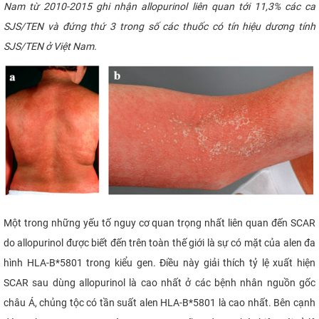
Nam từ 2010-2015 ghi nhận allopurinol liên quan tới 11,3% các ca
CỰU NGƯỜI HỌC
SJS/TEN và đứng thứ 3 trong số các thuốc có tín hiệu dương tính
SJS/TEN ở Việt Nam. ​
Một trong những yếu tố nguy cơ quan trọng nhất liên quan đến SCAR
do allopurinol được biết đến trên toàn thế giới là sự có mặt của alen đa
hình HLA-B*5801 trong kiểu gen. Điều này giải thích tỷ lệ xuất hiện
SCAR sau dùng allopurinol là cao nhất ở các bệnh nhân nguồn gốc
châu Á, chủng tộc có tần suất alen HLA-B*5801 là cao nhất. Bên cạnh