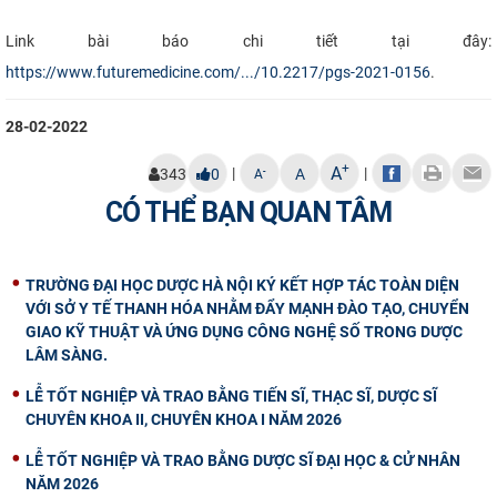
Link bài báo chi tiết tại đây:
https://www.futuremedicine.com/.../10.2217/pgs-2021-0156
.​
28-02-2022
+
A
|
|
-
343
0
A
A
CÓ THỂ BẠN QUAN TÂM
TRƯỜNG ĐẠI HỌC DƯỢC HÀ NỘI KÝ KẾT HỢP TÁC TOÀN DIỆN
VỚI SỞ Y TẾ THANH HÓA NHẰM ĐẨY MẠNH ĐÀO TẠO, CHUYỂN
GIAO KỸ THUẬT VÀ ỨNG DỤNG CÔNG NGHỆ SỐ TRONG DƯỢC
LÂM SÀNG.
LỄ TỐT NGHIỆP VÀ TRAO BẰNG TIẾN SĨ, THẠC SĨ, DƯỢC SĨ
CHUYÊN KHOA II, CHUYÊN KHOA I NĂM 2026
LỄ TỐT NGHIỆP VÀ TRAO BẰNG DƯỢC SĨ ĐẠI HỌC & CỬ NHÂN
NĂM 2026