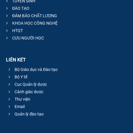
TUYỂN SINH
ĐÀO TẠO
ĐẢM BẢO CHẤT LƯỢNG
KHOA HỌC CÔNG NGHỆ
HTQT
CỰU NGƯỜI HỌC
LIÊN KẾT
Bộ Giáo dục và Đào tạo
Bộ Y tế
Cục Quản lý dược
Cảnh giác dược
Thư viện
Email
Quản lý đào tạo