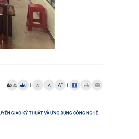
+
A
|
|
-
285
0
A
A
HUYỂN GIAO KỸ THUẬT VÀ ỨNG DỤNG CÔNG NGHỆ