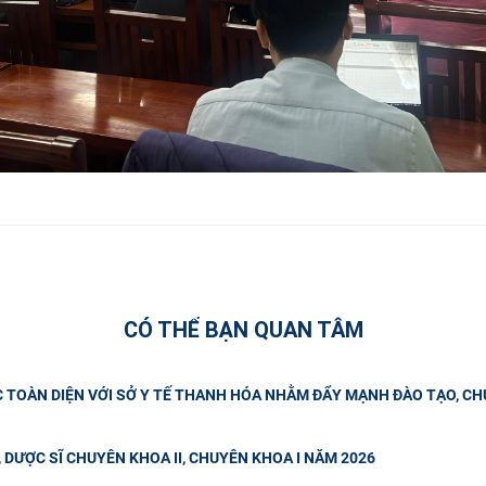
CÓ THỂ BẠN QUAN TÂM
C TOÀN DIỆN VỚI SỞ Y TẾ THANH HÓA NHẰM ĐẨY MẠNH ĐÀO TẠO, C
, DƯỢC SĨ CHUYÊN KHOA II, CHUYÊN KHOA I NĂM 2026