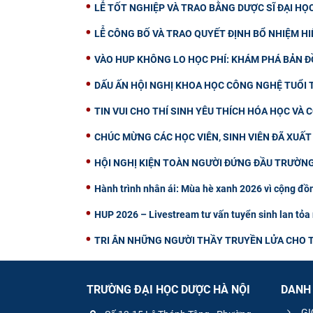
LỄ TỐT NGHIỆP VÀ TRAO BẰNG DƯỢC SĨ ĐẠI HỌ
LỄ CÔNG BỐ VÀ TRAO QUYẾT ĐỊNH BỔ NHIỆM H
VÀO HUP KHÔNG LO HỌC PHÍ: KHÁM PHÁ BẢN Đ
DẤU ẤN HỘI NGHỊ KHOA HỌC CÔNG NGHỆ TUỔI T
TIN VUI CHO THÍ SINH YÊU THÍCH HÓA HỌC VÀ
CHÚC MỪNG CÁC HỌC VIÊN, SINH VIÊN ĐÃ XUẤ
HỘI NGHỊ KIỆN TOÀN NGƯỜI ĐỨNG ĐẦU TRƯỜNG
Hành trình nhân ái: Mùa hè xanh 2026 vì cộng đồn
HUP 2026 – Livestream tư vấn tuyển sinh lan tỏa 
TRI ÂN NHỮNG NGƯỜI THẦY TRUYỀN LỬA CHO T
TRƯỜNG ĐẠI HỌC DƯỢC HÀ NỘI
DANH
GI