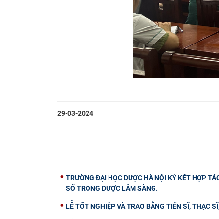
29-03-2024
TRƯỜNG ĐẠI HỌC DƯỢC HÀ NỘI KÝ KẾT HỢP TÁ
SỐ TRONG DƯỢC LÂM SÀNG.
LỄ TỐT NGHIỆP VÀ TRAO BẰNG TIẾN SĨ, THẠC SĨ