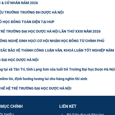
C & CỬ NHÂN NĂM 2026
IỆU TRƯỞNG TRƯỜNG ĐH DƯỢC HÀ NỘI
Ồ HỌC BỔNG TOÀN DIỆN TẠI HUP
RẺ TRƯỜNG ĐẠI HỌC DƯỢC HÀ NỘI LẦN THỨ XXIII NĂM 2026
 CÔNG NGHỆ SINH HỌC! CƠ HỘI NHẬN HỌC BỔNG TỪ CHÍNH PHỦ
T SẮC BẢO VỆ THÀNH CÔNG LUẬN VĂN, KHOÁ LUẬN TỐT NGHIỆP NĂM
 ĐẠI HỌC DƯỢC HÀ NỘI
g tại xã Tân Tri, tỉnh Lạng Sơn của tuổi trẻ Trường Đại học Dược Hà Nội
niềm tin, định hướng tương lai cho hàng nghìn thí sinh
HẾ HỆ TRẺ TRƯỜNG ĐẠI HỌC DƯỢC HÀ NỘI
 MỤC CHÍNH
LIÊN KẾT
ỚI THIỆU
Bộ Giáo dục và Đào tạo