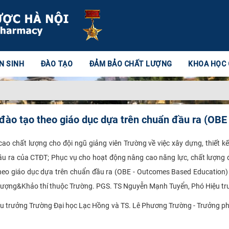
N SINH
ĐÀO TẠO
ĐẢM BẢO CHẤT LƯỢNG
KHOA HỌC
 đào tạo theo giáo dục dựa trên chuẩn đầu ra (OB
 chất lượng cho đội ngũ giảng viên Trường về việc xây dựng, thiết kế
ầu ra của CTĐT; Phục vụ cho hoạt động nâng cao năng lực, chất lượng 
theo giáo dục dựa trên chuẩn đầu ra (OBE - Outcomes Based Education)
lượng&Khảo thí thuộc Trường. PGS. TS Nguyễn Mạnh Tuyển, Phó Hiệu trưở
iệu trưởng Trường Đại học Lạc Hồng và TS. Lê Phương Trường - Trưởng p