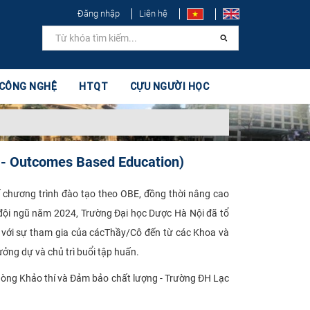
Đăng nhập
Liên hệ
 CÔNG NGHỆ
HTQT
CỰU NGƯỜI HỌC
E - Outcomes Based Education)
 chương trình đào tạo theo OBE, đồng thời nâng cao
đội ngũ năm 2024, Trường Đại học Dược Hà Nội đã tổ
 với sự tham gia của cácThầy/Cô đến từ các Khoa và
ng dự và chủ trì buổi tập huấn.
hòng Khảo thí và Đảm bảo chất lượng - Trường ĐH Lạc