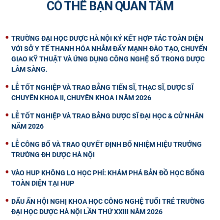
CÓ THỂ BẠN QUAN TÂM
TRƯỜNG ĐẠI HỌC DƯỢC HÀ NỘI KÝ KẾT HỢP TÁC TOÀN DIỆN
VỚI SỞ Y TẾ THANH HÓA NHẰM ĐẨY MẠNH ĐÀO TẠO, CHUYỂN
GIAO KỸ THUẬT VÀ ỨNG DỤNG CÔNG NGHỆ SỐ TRONG DƯỢC
LÂM SÀNG.
LỄ TỐT NGHIỆP VÀ TRAO BẰNG TIẾN SĨ, THẠC SĨ, DƯỢC SĨ
CHUYÊN KHOA II, CHUYÊN KHOA I NĂM 2026
LỄ TỐT NGHIỆP VÀ TRAO BẰNG DƯỢC SĨ ĐẠI HỌC & CỬ NHÂN
NĂM 2026
LỄ CÔNG BỐ VÀ TRAO QUYẾT ĐỊNH BỔ NHIỆM HIỆU TRƯỞNG
TRƯỜNG ĐH DƯỢC HÀ NỘI
VÀO HUP KHÔNG LO HỌC PHÍ: KHÁM PHÁ BẢN ĐỒ HỌC BỔNG
TOÀN DIỆN TẠI HUP
DẤU ẤN HỘI NGHỊ KHOA HỌC CÔNG NGHỆ TUỔI TRẺ TRƯỜNG
ĐẠI HỌC DƯỢC HÀ NỘI LẦN THỨ XXIII NĂM 2026