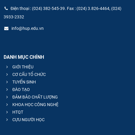
Điện thoại : (024) 382-545-39. Fax : (024) 3.826-4464, (024)
3933-2332
info@hup.edu.vn
DANH MỤC CHÍNH
GIỚI THIỆU
CƠ CẤU TỔ CHỨC
TUYỂN SINH
ĐÀO TẠO
ĐẢM BẢO CHẤT LƯỢNG
KHOA HỌC CÔNG NGHỆ
HTQT
CỰU NGƯỜI HỌC