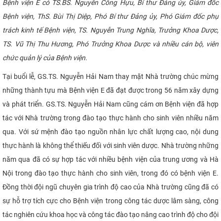
Bệnh viện E có TS.BS. Nguyễn Công Hựu, Bí thư Đảng ủy, Giám đốc
CỰU NGƯỜI HỌC
Bệnh viện, ThS. Bùi Thị Diệp, Phó Bí thư Đảng ủy, Phó Giám đốc phụ
trách kinh tế Bệnh viện, TS. Nguyễn Trung Nghĩa, Trưởng Khoa Dược,
TS. Vũ Thị Thu Hương, Phó Trưởng Khoa Dược và nhiều cán bộ, viên
chức quản lý của Bệnh viện.
Tại buổi lễ, GS.TS. Nguyễn Hải Nam thay mặt Nhà trường chúc mừng
những thành tựu mà Bệnh viện E đã đạt được trong 56 năm xây dựng
và phát triển. GS.TS. Nguyễn Hải Nam cũng cám ơn Bệnh viện đã hợp
tác với Nhà trường trong đào tạo thực hành cho sinh viên nhiều năm
qua. Với sứ mệnh đào tạo nguồn nhân lực chất lượng cao, nội dung
thực hành là không thể thiếu đối với sinh viên dược. Nhà trường những
năm qua đã có sự hợp tác với nhiều bệnh viện của trung ương và Hà
Nội trong đào tạo thực hành cho sinh viên, trong đó có bệnh viện E.
Đồng thời đội ngũ chuyên gia trình độ cao của Nhà trường cũng đã có
sự hỗ trợ tích cực cho Bệnh viện trong công tác dược lâm sàng, công
tác nghiên cứu khoa học và công tác đào tạo nâng cao trình độ cho đội