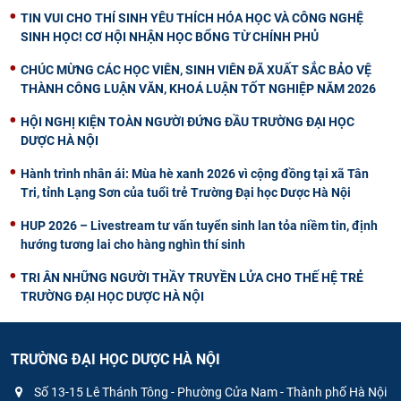
TIN VUI CHO THÍ SINH YÊU THÍCH HÓA HỌC VÀ CÔNG NGHỆ
SINH HỌC! CƠ HỘI NHẬN HỌC BỔNG TỪ CHÍNH PHỦ
CHÚC MỪNG CÁC HỌC VIÊN, SINH VIÊN ĐÃ XUẤT SẮC BẢO VỆ
THÀNH CÔNG LUẬN VĂN, KHOÁ LUẬN TỐT NGHIỆP NĂM 2026
HỘI NGHỊ KIỆN TOÀN NGƯỜI ĐỨNG ĐẦU TRƯỜNG ĐẠI HỌC
DƯỢC HÀ NỘI
Hành trình nhân ái: Mùa hè xanh 2026 vì cộng đồng tại xã Tân
Tri, tỉnh Lạng Sơn của tuổi trẻ Trường Đại học Dược Hà Nội
HUP 2026 – Livestream tư vấn tuyển sinh lan tỏa niềm tin, định
hướng tương lai cho hàng nghìn thí sinh
TRI ÂN NHỮNG NGƯỜI THẦY TRUYỀN LỬA CHO THẾ HỆ TRẺ
TRƯỜNG ĐẠI HỌC DƯỢC HÀ NỘI
TRƯỜNG ĐẠI HỌC DƯỢC HÀ NỘI
Số 13-15 Lê Thánh Tông - Phường Cửa Nam - Thành phố Hà Nội