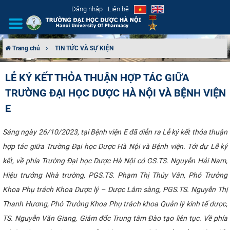
Đăng nhập
Liên hệ
Trang chủ
TIN TỨC VÀ SỰ KIỆN
GIỚI THIỆU
LỄ KÝ KẾT THỎA THUẬN HỢP TÁC GIỮA
TRƯỜNG ĐẠI HỌC DƯỢC HÀ NỘI VÀ BỆNH VIỆN
CƠ CẤU TỔ CHỨC
E
TUYỂN SINH
Sáng ngày 26/10/2023, tại Bệnh viện E đã diễn ra Lễ ký kết thỏa thuận
ĐÀO TẠO
hợp tác giữa Trường Đại học Dược Hà Nội và Bệnh viện. Tới dự Lễ ký
kết, về phía Trường Đại học Dược Hà Nội có GS.TS. Nguyễn Hải Nam,
ĐẢM BẢO CHẤT LƯỢNG
Hiệu trưởng Nhà trường, PGS.TS. Phạm Thị Thúy Vân, Phó Trưởng
Khoa Phụ trách Khoa Dược lý – Dược Lâm sàng, PGS.TS. Nguyễn Thị
KHOA HỌC CÔNG NGHỆ
Thanh Hương, Phó Trưởng Khoa Phụ trách khoa Quản lý kinh tế dược,
HTQT
TS. Nguyễn Văn Giang, Giám đốc Trung tâm Đào tạo liên tục. Về phía