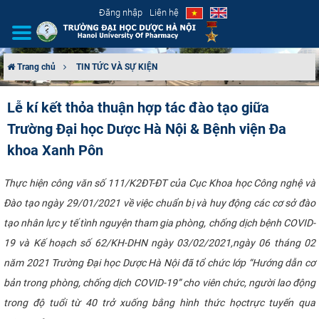
Đăng nhập
Liên hệ
Trang chủ
TIN TỨC VÀ SỰ KIỆN
GIỚI THIỆU
Lễ kí kết thỏa thuận hợp tác đào tạo giữa
Trường Đại học Dược Hà Nội & Bệnh viện Đa
CƠ CẤU TỔ CHỨC
khoa Xanh Pôn
TUYỂN SINH
Thực hiện công văn số 111/K2ĐT-ĐT của Cục Khoa học Công nghệ và
ĐÀO TẠO
Đào tạo ngày 29/01/2021 về việc chuẩn bị và huy động các cơ sở đào
tạo nhân lực y tế tình nguyện tham gia phòng, chống dịch bệnh COVID-
ĐẢM BẢO CHẤT LƯỢNG
19 và Kế hoạch số 62/KH-DHN ngày 03/02/2021,ngày 06 tháng 02
năm 2021 Trường Đại học Dược Hà Nội đã tổ chức lớp “Hướng dẫn cơ
KHOA HỌC CÔNG NGHỆ
bản trong phòng, chống dịch COVID-19” cho viên chức, người lao động
HTQT
trong độ tuổi từ 40 trở xuống bằng hình thức họctrực tuyến qua