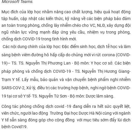
Microsoft Teams.
CỰU NGƯỜI HỌC
Mục đích của lớp học nhằm n
âng cao chất lượng, hiệu quả hoạt động
tập huấn, cập nhật các kiến thức, kỹ năng về các biện pháp bảo đảm
an toàn trong phòng, chống lây nhiễm chéo cho VC, NLĐ,
xây dựng đội
ngũ nhân lực vững mạnh
đáp ứng yêu cầu, nhiệm vụ trong phòng,
chống dịch COVID-19 trong tình hình mới.
Các nội dung chính của lớp học:
Đặc điểm sinh học, dịch tễ học và lâm
sàng bệnh viêm đường hô hấp cấp do chủng mới vi rút corona (COVID-
19)
– TS.
TS. Nguyễn Thị Phương Lan
-
Bộ môn: Y học cơ sở
.
Các biện
pháp phòng và chống dịch COVID-19
-
TS. Nguyễn Thị Hương Giang
-
Trạm Y tế
.
Lấy mẫu, bảo quản và vận chuyển bệnh phẩm nghi nhiễm
SARS-COV-2
,
Xử lý, điều trị các trường hợp bệnh, nghi ngờ bệnh COVID-
19 tại cơ sở Y tế
-
TS. Nguyễn Tứ Sơn
-
Bộ môn: Dược lâm sàng
.
Công tác phòng chống dịch covid -19 đang diễn ra
hết sức
quyết liệt,
viên chức, người lao động
Trường Đại học Dược Hà Nội cùng với ngành
Y tế sẵn sàng đóng góp
cho cộng đồng với mục tiêu sớm đẩy lùi dịch
bệnh Covid19.