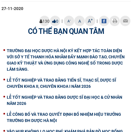
27-11-2020
+
A
|
|
-
130
0
A
A
CÓ THỂ BẠN QUAN TÂM
TRƯỜNG ĐẠI HỌC DƯỢC HÀ NỘI KÝ KẾT HỢP TÁC TOÀN DIỆN
VỚI SỞ Y TẾ THANH HÓA NHẰM ĐẨY MẠNH ĐÀO TẠO, CHUYỂN
GIAO KỸ THUẬT VÀ ỨNG DỤNG CÔNG NGHỆ SỐ TRONG DƯỢC
LÂM SÀNG.
LỄ TỐT NGHIỆP VÀ TRAO BẰNG TIẾN SĨ, THẠC SĨ, DƯỢC SĨ
CHUYÊN KHOA II, CHUYÊN KHOA I NĂM 2026
LỄ TỐT NGHIỆP VÀ TRAO BẰNG DƯỢC SĨ ĐẠI HỌC & CỬ NHÂN
NĂM 2026
LỄ CÔNG BỐ VÀ TRAO QUYẾT ĐỊNH BỔ NHIỆM HIỆU TRƯỞNG
TRƯỜNG ĐH DƯỢC HÀ NỘI
VÀO HUP KHÔNG LO HỌC PHÍ: KHÁM PHÁ BẢN ĐỒ HỌC BỔNG