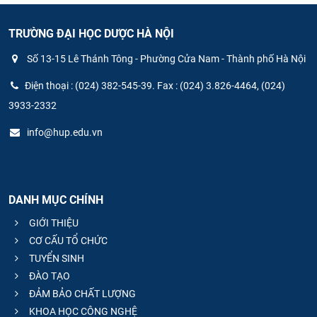
TRƯỜNG ĐẠI HỌC DƯỢC HÀ NỘI
Số 13-15 Lê Thánh Tông - Phường Cửa Nam - Thành phố Hà Nội
Điện thoại : (024) 382-545-39. Fax : (024) 3.826-4464, (024)
3933-2332
info@hup.edu.vn
DANH MỤC CHÍNH
GIỚI THIỆU
CƠ CẤU TỔ CHỨC
TUYỂN SINH
ĐÀO TẠO
ĐẢM BẢO CHẤT LƯỢNG
KHOA HỌC CÔNG NGHỆ