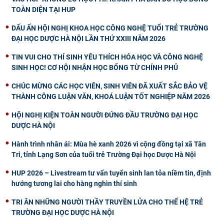
TOÀN DIỆN TẠI HUP
DẤU ẤN HỘI NGHỊ KHOA HỌC CÔNG NGHỆ TUỔI TRẺ TRƯỜNG
ĐẠI HỌC DƯỢC HÀ NỘI LẦN THỨ XXIII NĂM 2026
TIN VUI CHO THÍ SINH YÊU THÍCH HÓA HỌC VÀ CÔNG NGHỆ
SINH HỌC! CƠ HỘI NHẬN HỌC BỔNG TỪ CHÍNH PHỦ
CHÚC MỪNG CÁC HỌC VIÊN, SINH VIÊN ĐÃ XUẤT SẮC BẢO VỆ
THÀNH CÔNG LUẬN VĂN, KHOÁ LUẬN TỐT NGHIỆP NĂM 2026
HỘI NGHỊ KIỆN TOÀN NGƯỜI ĐỨNG ĐẦU TRƯỜNG ĐẠI HỌC
DƯỢC HÀ NỘI
Hành trình nhân ái: Mùa hè xanh 2026 vì cộng đồng tại xã Tân
Tri, tỉnh Lạng Sơn của tuổi trẻ Trường Đại học Dược Hà Nội
HUP 2026 – Livestream tư vấn tuyển sinh lan tỏa niềm tin, định
hướng tương lai cho hàng nghìn thí sinh
TRI ÂN NHỮNG NGƯỜI THẦY TRUYỀN LỬA CHO THẾ HỆ TRẺ
TRƯỜNG ĐẠI HỌC DƯỢC HÀ NỘI