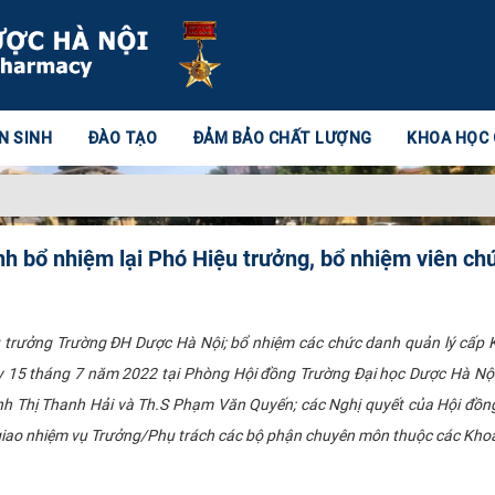
N SINH
ĐÀO TẠO
ĐẢM BẢO CHẤT LƯỢNG
KHOA HỌC
nh bổ nhiệm lại Phó Hiệu trưởng, bổ nhiệm viên ch
ệu trưởng Trường ĐH Dược Hà Nội; bổ nhiệm các chức danh quản lý cấp
15 tháng 7 năm 2022 tại Phòng Hội đồng Trường Đại học Dược Hà Nội đ
h Thị Thanh Hải và Th.S Phạm Văn Quyến; các Nghị quyết của Hội đồng
 giao nhiệm vụ Trưởng/Phụ trách các bộ phận chuyên môn thuộc các Kh