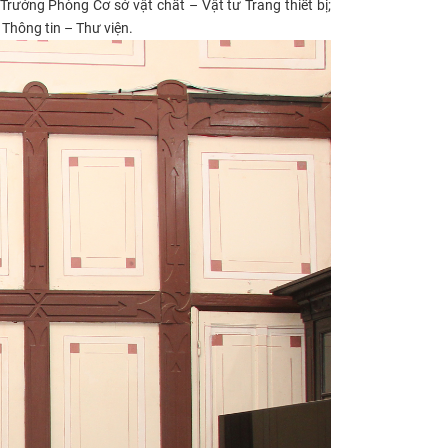
rưởng Phòng Cơ sở vật chất – Vật tư Trang thiết bị;
hông tin – Thư viện.​