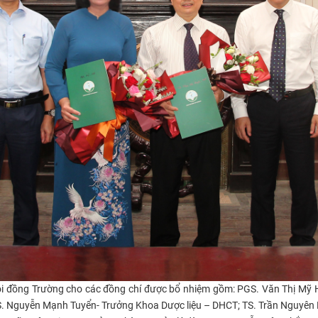
ội đồng Trường cho các đồng chí được bổ nhiệm gồm: PGS. Văn Thị Mỹ
 Nguyễn Mạnh Tuyển- Trưởng Khoa Dược liệu – DHCT; TS. Trần Nguyên 