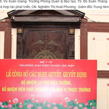
. Vũ Xuân Giang- Trưởng Phòng Quản lý đào tạo; TS. Đỗ Xuân Thắng- T
Hợp tác phát triển; CN. Nghiêm Thị Hoài Phương - Giám đốc Trung tâm T