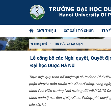
GIỚI THIỆU
CƠ CẤU TỔ CHỨC
TUYỂ
Trang chủ
TIN TỨC VÀ SỰ KIỆN
Lễ công bố các Nghị quyết, Quyết đị
Đại học Dược Hà Nội
​Thực hiện quy trình bổ nhiệm lại chức danh Phó Hi
phận chuyên môn thuộc các Khoa/Phòng, sáng ngày 
danh Phó Hiệu trưởng Nhà trường đối với PGS.TS Đin
danh quản lý các đơn vị cấp Khoa, Phòng; phê duyệt
sắp xếp lại.