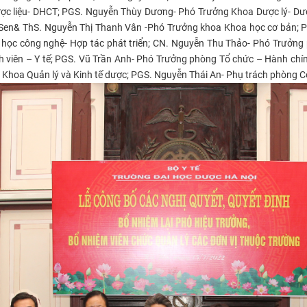
c liệu- DHCT; PGS. Nguyễn Thùy Dương- Phó Trưởng Khoa Dược lý- D
 Sen&
ThS. Nguyễn Thị Thanh Vân -Phó Trưởng khoa Khoa học cơ bản;
P
học công nghệ- Hợp tác phát triển; CN. Nguyễn Thu Thảo- Phó Trưởng ph
h viên – Y tế; PGS. Vũ Trần Anh- Phó Trưởng phòng Tổ chức – Hành chí
hoa Quản lý và Kinh tế dược; PGS. Nguyễn Thái An- Phụ trách phòng Công 