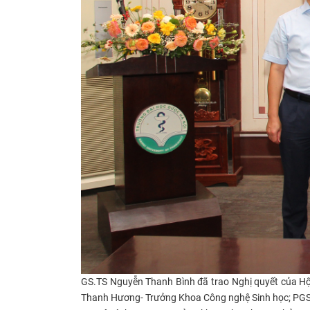
GS.TS Nguyễn Thanh Bình đã trao Nghị quyết của H
Thanh Hương- Trưởng Khoa Công nghệ Sinh học; PGS.