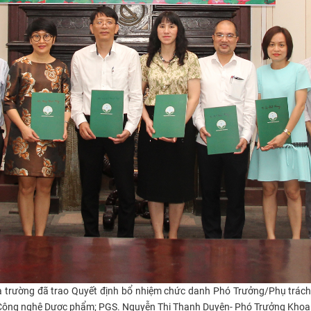
à trường đã trao Quyết định bổ nhiệm chức danh Phó Trưởng/Phụ trách
 Công nghệ Dược phẩm; PGS. Nguyễn Thị Thanh Duyên- Phó Trưởng Kho