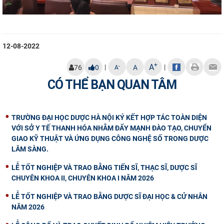
12-08-2022
+
A
|
|
-
76
0
A
A
CÓ THỂ BẠN QUAN TÂM
TRƯỜNG ĐẠI HỌC DƯỢC HÀ NỘI KÝ KẾT HỢP TÁC TOÀN DIỆN
VỚI SỞ Y TẾ THANH HÓA NHẰM ĐẨY MẠNH ĐÀO TẠO, CHUYỂN
GIAO KỸ THUẬT VÀ ỨNG DỤNG CÔNG NGHỆ SỐ TRONG DƯỢC
LÂM SÀNG.
LỄ TỐT NGHIỆP VÀ TRAO BẰNG TIẾN SĨ, THẠC SĨ, DƯỢC SĨ
CHUYÊN KHOA II, CHUYÊN KHOA I NĂM 2026
LỄ TỐT NGHIỆP VÀ TRAO BẰNG DƯỢC SĨ ĐẠI HỌC & CỬ NHÂN
NĂM 2026