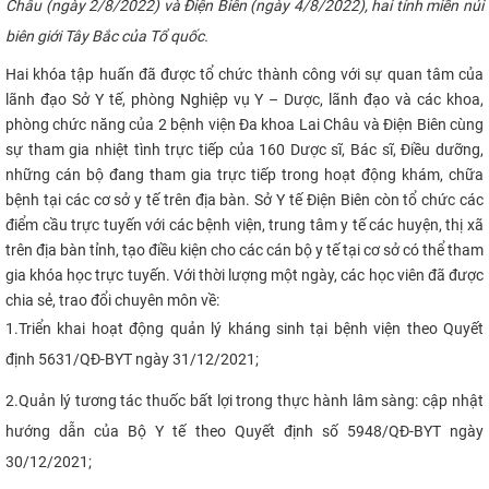
Châu (ngày 2/8/2022) và Điện Biên (ngày 4/8/2022), hai tỉnh miền núi
CỰU NGƯỜI HỌC
biên giới Tây Bắc của Tổ quốc.​
Hai khóa tập huấn đã được tổ chức thành công với sự quan tâm của
lãnh đạo Sở Y tế, phòng Nghiệp vụ Y – Dược, lãnh đạo và các khoa,
phòng chức năng của 2 bệnh viện Đa khoa Lai Châu và Điện Biên cùng
sự tham gia nhiệt tình trực tiếp của 160 Dược sĩ, Bác sĩ, Điều dưỡng,
những cán bộ đang tham gia trực tiếp trong hoạt động khám, chữa
bệnh tại các cơ sở y tế trên địa bàn. Sở Y tế Điện Biên còn tổ chức các
điểm cầu trực tuyến với các bệnh viện, trung tâm y tế các huyện, thị xã
trên địa bàn tỉnh, tạo điều kiện cho các cán bộ y tế tại cơ sở có thể tham
gia khóa học trực tuyến. Với thời lượng một ngày, các học viên đã được
chia sẻ, trao đổi chuyên môn về:
1.
Triển khai hoạt động quản lý kháng sinh tại bệnh viện theo Quyết
định 5631/QĐ-BYT ngày 31/12/2021;
2.
Quản lý tương tác thuốc bất lợi trong thực hành lâm sàng: cập nhật
hướng dẫn của Bộ Y tế theo Quyết định số 5948/QĐ-BYT ngày
30/12/2021;