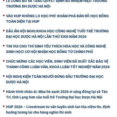
LỄ CÔNG BỐ VÀ TRAO QUYẾT ĐỊNH BỔ NHIỆM HIỆU TRƯỞNG
TRƯỜNG ĐH DƯỢC HÀ NỘI
VÀO HUP KHÔNG LO HỌC PHÍ: KHÁM PHÁ BẢN ĐỒ HỌC BỔNG
TOÀN DIỆN TẠI HUP
DẤU ẤN HỘI NGHỊ KHOA HỌC CÔNG NGHỆ TUỔI TRẺ TRƯỜNG
ĐẠI HỌC DƯỢC HÀ NỘI LẦN THỨ XXIII NĂM 2026
TIN VUI CHO THÍ SINH YÊU THÍCH HÓA HỌC VÀ CÔNG NGHỆ
SINH HỌC! CƠ HỘI NHẬN HỌC BỔNG TỪ CHÍNH PHỦ
CHÚC MỪNG CÁC HỌC VIÊN, SINH VIÊN ĐÃ XUẤT SẮC BẢO VỆ
THÀNH CÔNG LUẬN VĂN, KHOÁ LUẬN TỐT NGHIỆP NĂM 2026
HỘI NGHỊ KIỆN TOÀN NGƯỜI ĐỨNG ĐẦU TRƯỜNG ĐẠI HỌC
DƯỢC HÀ NỘI
Hành trình nhân ái: Mùa hè xanh 2026 vì cộng đồng tại xã Tân
Tri, tỉnh Lạng Sơn của tuổi trẻ Trường Đại học Dược Hà Nội
HUP 2026 – Livestream tư vấn tuyển sinh lan tỏa niềm tin, định
hướng tương lai cho hàng nghìn thí sinh