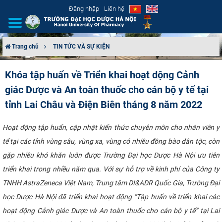
Đăng nhập
Liên hệ
Trang chủ
TIN TỨC VÀ SỰ KIỆN
GIỚI THIỆU
Khóa tập huấn về Triển khai hoạt dộng Cảnh
giác Dược và An toàn thuốc cho cán bộ y tế tại
CƠ CẤU TỔ CHỨC
tỉnh Lai Châu và Điện Biên tháng 8 năm 2022
TUYỂN SINH
Hoạt động tập huấn, cập nhật kiến thức chuyên môn cho nhân viên y
ĐÀO TẠO
tế tại các tỉnh vùng sâu, vùng xa, vùng có nhiều đồng bào dân tộc, còn
gặp nhiều khó khăn luôn được Trường Đại học Dược Hà Nội ưu tiên
ĐẢM BẢO CHẤT LƯỢNG
triển khai trong nhiều năm qua. Với sự hỗ trợ về kinh phí của Công ty
TNHH AstraZeneca Việt Nam, Trung tâm DI&ADR Quốc Gia, Trường Đại
KHOA HỌC CÔNG NGHỆ
học Dược Hà Nội đã triển khai hoạt động “Tập huấn về triển khai các
HTQT
hoạt động Cảnh giác Dược và An toàn thuốc cho cán bộ y tế” tại Lai