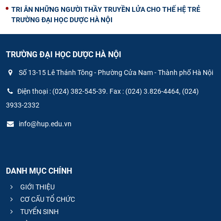
TRI ÂN NHỮNG NGƯỜI THẦY TRUYỀN LỬA CHO THẾ HỆ TRẺ
TRƯỜNG ĐẠI HỌC DƯỢC HÀ NỘI
TRƯỜNG ĐẠI HỌC DƯỢC HÀ NỘI
Số 13-15 Lê Thánh Tông - Phường Cửa Nam - Thành phố Hà Nội
Điện thoại : (024) 382-545-39. Fax : (024) 3.826-4464, (024)
3933-2332
info@hup.edu.vn
DANH MỤC CHÍNH
GIỚI THIỆU
CƠ CẤU TỔ CHỨC
TUYỂN SINH