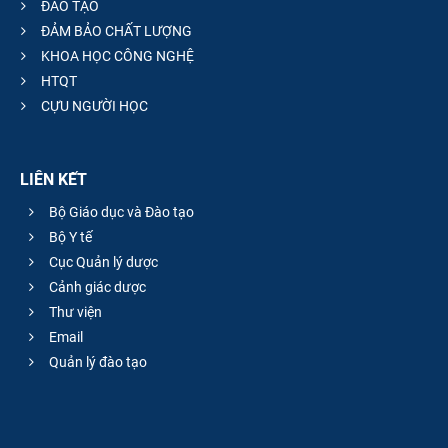
ĐÀO TẠO
ĐẢM BẢO CHẤT LƯỢNG
KHOA HỌC CÔNG NGHỆ
HTQT
CỰU NGƯỜI HỌC
LIÊN KẾT
Bộ Giáo dục và Đào tạo
Bộ Y tế
Cục Quản lý dược
Cảnh giác dược
Thư viện
Email
Quản lý đào tạo