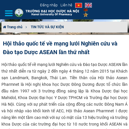
Đăng nhập
Liên hệ
Trang chủ
TIN TỨC VÀ SỰ KIỆN
GIỚI THIỆU
Hội thảo quốc tế về mạng lưới Nghiên cứu và
Đào tạo Dược ASEAN lần thứ nhất
CƠ CẤU TỔ CHỨC
Hội thảo quốc tế về mạng lưới Nghiên cứu và Đào tạo Dược ASEAN lần
TUYỂN SINH
thứ nhất diễn ra từ ngày 2 đến ngày 4 tháng 12 năm 2015 tại Khách
sạn Landmark, Bangkok, Thái Lan. Tiền thân của Hội thảo Asean
ĐÀO TẠO
Pharmnet là Hội nghị khoa học Dược Đông Dương được tổ chức lần
đầu năm 1997 với 3 trường đồng sáng lập là Khoa Dược Đại học
ĐẢM BẢO CHẤT LƯỢNG
Mahidol, Khoa Dược Đại học Y Dược TPHCM và Trường đại học Dược
Hà Nội. Cùng với sự phát triển của cộng đồng các nước Đông Nam Á
KHOA HỌC CÔNG NGHỆ
và hội nhập vào khối kinh tế AEC, Hội thảo Asean Pharmnet I được
nâng lên một tầm cao mới với sự có mặt của 13 hiệu trưởng và trưởng
HTQT
khoa Dược của các trường đại học từ 10 nước trong khối ASEAN và