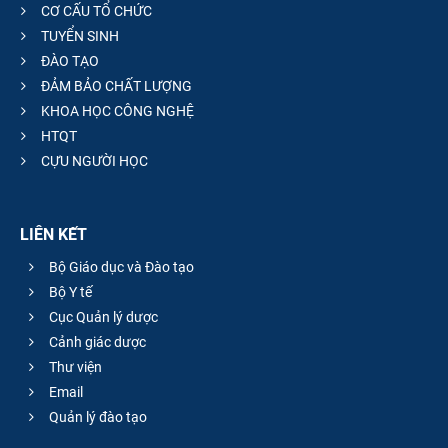
CƠ CẤU TỔ CHỨC
TUYỂN SINH
ĐÀO TẠO
ĐẢM BẢO CHẤT LƯỢNG
KHOA HỌC CÔNG NGHỆ
HTQT
CỰU NGƯỜI HỌC
LIÊN KẾT
Bộ Giáo dục và Đào tạo
Bộ Y tế
Cục Quản lý dược
Cảnh giác dược
Thư viện
Email
Quản lý đào tạo