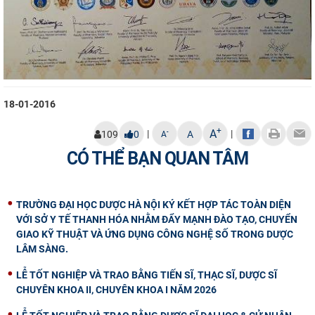
18-01-2016
+
A
|
|
-
109
0
A
A
CÓ THỂ BẠN QUAN TÂM
TRƯỜNG ĐẠI HỌC DƯỢC HÀ NỘI KÝ KẾT HỢP TÁC TOÀN DIỆN
VỚI SỞ Y TẾ THANH HÓA NHẰM ĐẨY MẠNH ĐÀO TẠO, CHUYỂN
GIAO KỸ THUẬT VÀ ỨNG DỤNG CÔNG NGHỆ SỐ TRONG DƯỢC
LÂM SÀNG.
LỄ TỐT NGHIỆP VÀ TRAO BẰNG TIẾN SĨ, THẠC SĨ, DƯỢC SĨ
CHUYÊN KHOA II, CHUYÊN KHOA I NĂM 2026