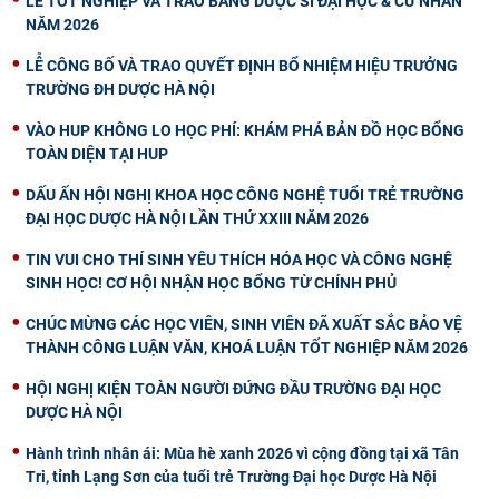
LỄ TỐT NGHIỆP VÀ TRAO BẰNG DƯỢC SĨ ĐẠI HỌC & CỬ NHÂN
NĂM 2026
LỄ CÔNG BỐ VÀ TRAO QUYẾT ĐỊNH BỔ NHIỆM HIỆU TRƯỞNG
TRƯỜNG ĐH DƯỢC HÀ NỘI
VÀO HUP KHÔNG LO HỌC PHÍ: KHÁM PHÁ BẢN ĐỒ HỌC BỔNG
TOÀN DIỆN TẠI HUP
DẤU ẤN HỘI NGHỊ KHOA HỌC CÔNG NGHỆ TUỔI TRẺ TRƯỜNG
ĐẠI HỌC DƯỢC HÀ NỘI LẦN THỨ XXIII NĂM 2026
TIN VUI CHO THÍ SINH YÊU THÍCH HÓA HỌC VÀ CÔNG NGHỆ
SINH HỌC! CƠ HỘI NHẬN HỌC BỔNG TỪ CHÍNH PHỦ
CHÚC MỪNG CÁC HỌC VIÊN, SINH VIÊN ĐÃ XUẤT SẮC BẢO VỆ
THÀNH CÔNG LUẬN VĂN, KHOÁ LUẬN TỐT NGHIỆP NĂM 2026
HỘI NGHỊ KIỆN TOÀN NGƯỜI ĐỨNG ĐẦU TRƯỜNG ĐẠI HỌC
DƯỢC HÀ NỘI
Hành trình nhân ái: Mùa hè xanh 2026 vì cộng đồng tại xã Tân
Tri, tỉnh Lạng Sơn của tuổi trẻ Trường Đại học Dược Hà Nội