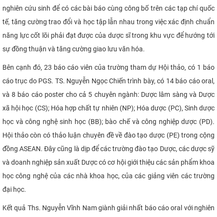
nghiên cứu sinh để có các bài báo cùng công bố trên các tạp chí quốc
tế, tăng cường trao đổi và học tập lẫn nhau trong việc xác định chuẩn
năng lực cốt lõi phải đạt được của dược sĩ trong khu vực để hướng tới
sự đồng thuận và tăng cường giao lưu văn hóa.
Bên cạnh đó, 23 báo cáo viên của trường tham dự Hội thảo, có 1 báo
cáo trục do PGS. TS. Nguyễn Ngọc Chiến trình bày, có 14 báo cáo oral,
và 8 báo cáo poster cho cả 5 chuyên ngành: Dược lâm sàng và Dược
xã hội học (CS); Hóa hợp chất tự nhiên (NP); Hóa dược (PC), Sinh dược
học và công nghệ sinh học (BB); bào chế và công nghiệp dược (PD).
Hội thảo còn có thảo luận chuyên đề về đào tạo dược (PE) trong cộng
đồng ASEAN. Đây cũng là dịp để các trường đào tạo Dược, các dược sỹ
và doanh nghiệp sản xuất Dược có cơ hội giới thiệu các sản phẩm khoa
học công nghệ của các nhà khoa học, của các giảng viên các trường
đại học.
Kết quả Ths. Nguyễn Vĩnh Nam giành giải nhất báo cáo oral với
nghiên