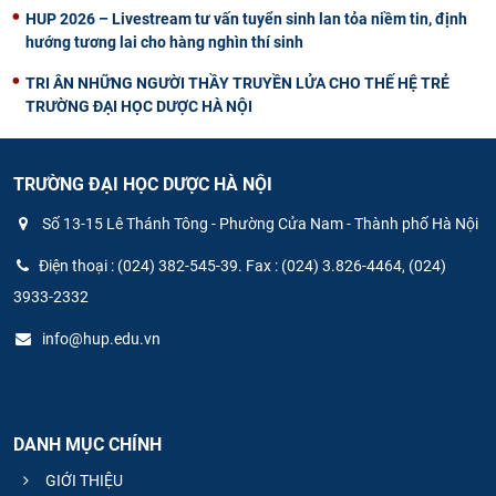
HUP 2026 – Livestream tư vấn tuyển sinh lan tỏa niềm tin, định
hướng tương lai cho hàng nghìn thí sinh
TRI ÂN NHỮNG NGƯỜI THẦY TRUYỀN LỬA CHO THẾ HỆ TRẺ
TRƯỜNG ĐẠI HỌC DƯỢC HÀ NỘI
TRƯỜNG ĐẠI HỌC DƯỢC HÀ NỘI
Số 13-15 Lê Thánh Tông - Phường Cửa Nam - Thành phố Hà Nội
Điện thoại : (024) 382-545-39. Fax : (024) 3.826-4464, (024)
3933-2332
info@hup.edu.vn
DANH MỤC CHÍNH
GIỚI THIỆU