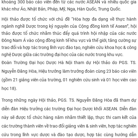
khoảng 300 báo cáo viên đến từ các nước ASEAN và
nhiều quốc gia
CỰU NGƯỜI HỌC
khác như Áo, Nhật Bản, Pháp, Mỹ, Nga, Hàn Quốc, Trung Quốc.
Hội thảo được tổ chức với chủ đề “Hòa hợp đa dạng về thực hành
ngành nghề Dược trong kỷ nguyên của Cộng đồng kinh tế Asean”, hội
thảo được tổ chức nhằm thúc đẩy quá trình hội nhập của các nước
Đông Nam Á vào cộng đồng kinh tế khu vực và thế giới, tăng cường sự
trao đổi và hợp tác trong lĩnh vực đào tạo, nghiên cứu khoa học & công
nghệ Dược giữa các trường đại học của các nước trong khu vực.
Đoàn Trường Đại học Dược Hà Nội tham dự Hội thảo do PGS. TS.
Nguyễn Đăng Hòa, Hiệu trưởng làm trưởng đoàn cùng 23 báo cáo viên
(gồm 21 giảng viên của trường, 01 nghiên cứu sinh và 01 học viên cao
học 18).
Trong những ngày Hội thảo, PGS. TS. Nguyễn Đăng Hòa đã tham dự
diễn đàn Hiệu trưởng các trường Đại học Dược khối ASEAN. Diễn đàn
này sẽ được tổ chức hàng năm nhằm thiết lập, thực thi cam kết của
các trường thành viên về trao đổi giảng viên & sinh viên, hợp tác nghiên
cứu trong lĩnh vực dược và đào tạo dược, hợp tác cùng hướng dẫn