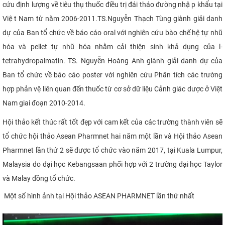
cứu định lượng về tiêu thụ thuốc điều trị đái tháo đường nhập khẩu tại
Việt Nam từ năm 2006-2011.TS.Nguyễn Thạch Tùng giành giải danh
dự của Ban tổ chức về báo cáo oral với nghiên cứu bào chế hệ tự nhũ
hóa và pellet tự nhũ hóa nhằm cải thiện sinh khả dụng của l-
tetrahydropalmatin. TS. Nguyễn Hoàng Anh giành giải danh dự của
Ban tổ chức về báo cáo poster với nghiên cứu Phân tích các trường
hợp phản vệ liên quan đến thuốc từ cơ sở dữ liệu Cảnh giác dược ở Việt
Nam giai đoạn 2010-2014.
Hội thảo kết thúc rất tốt đẹp với cam kết của các trường thành viên sẽ
tổ chức hội thảo Asean Pharmnet hai năm một lần và Hội thảo Asean
Pharmnet lần thứ 2 sẽ được tổ chức vào năm 2017, tại Kuala Lumpur,
Malaysia do đại học Kebangsaan phối hợp với 2 trường đại học Taylor
và Malay đồng tổ chức.
Một số hình ảnh tại Hội thảo ASEAN PHARMNET lần thứ nhất