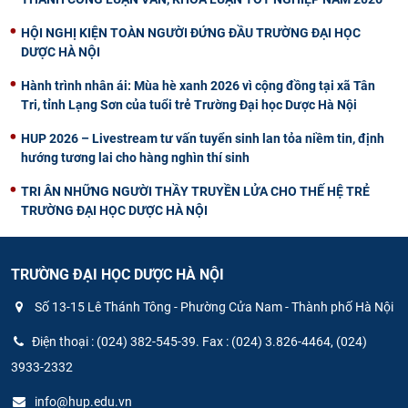
HỘI NGHỊ KIỆN TOÀN NGƯỜI ĐỨNG ĐẦU TRƯỜNG ĐẠI HỌC
DƯỢC HÀ NỘI
Hành trình nhân ái: Mùa hè xanh 2026 vì cộng đồng tại xã Tân
Tri, tỉnh Lạng Sơn của tuổi trẻ Trường Đại học Dược Hà Nội
HUP 2026 – Livestream tư vấn tuyển sinh lan tỏa niềm tin, định
hướng tương lai cho hàng nghìn thí sinh
TRI ÂN NHỮNG NGƯỜI THẦY TRUYỀN LỬA CHO THẾ HỆ TRẺ
TRƯỜNG ĐẠI HỌC DƯỢC HÀ NỘI
TRƯỜNG ĐẠI HỌC DƯỢC HÀ NỘI
Số 13-15 Lê Thánh Tông - Phường Cửa Nam - Thành phố Hà Nội
Điện thoại : (024) 382-545-39. Fax : (024) 3.826-4464, (024)
3933-2332
info@hup.edu.vn