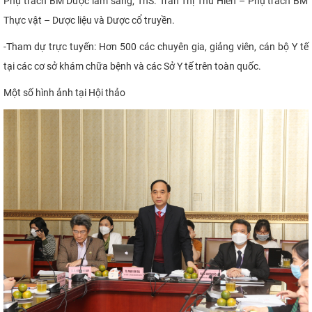
P
hụ trách BM Dược lâm sàng
; ThS. Trần Thị Thu Hiền – Phụ trách BM
Thực vật – Dược liệu và Dược cổ truyền.
-
Tham dự trực tuyến: Hơn 500 các chuyên gia, giảng viên, cán bộ Y tế
tại các cơ sở khám chữa bệnh và các Sở Y tế trên toàn quốc.
Một số hình ảnh tại Hội thảo