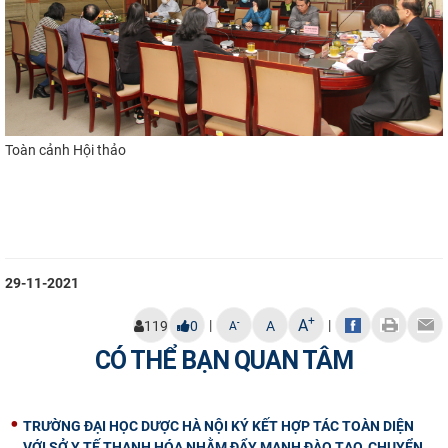
Toàn cảnh Hội thảo
29-11-2021
+
A
|
|
-
119
0
A
A
CÓ THỂ BẠN QUAN TÂM
TRƯỜNG ĐẠI HỌC DƯỢC HÀ NỘI KÝ KẾT HỢP TÁC TOÀN DIỆN
VỚI SỞ Y TẾ THANH HÓA NHẰM ĐẨY MẠNH ĐÀO TẠO, CHUYỂN