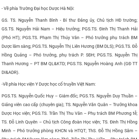
- Về phía Trường Đại học Dược Hà Nội:
GS. TS. Nguyễn Thanh Bình - Bí thư Đảng ủy, Chủ tịch HĐ trường;
GS.TS. Nguyễn Hải Nam – Hiệu trưởng; PGS.TS. Đinh Thị Thanh Hải
(Phó HT); PGS.TS. Phạm Thị Thúy Vân – Phó trưởng phụ trách BM
Dược lâm sàng; PGS.TS. Nguyễn Thị Liên Hương (BM DLS); PGS.TS. Đỗ
Hồng Quảng – Phó trưởng, phụ trách P. SĐH; PGS.TS. Nguyễn Thị
Thanh Hương – PT BM QL&KTD; PGS.TS. Nguyễn Hoàng Anh (GĐ TT
DI&ADR).
-
Về phía Học viện Y Dược
học
cổ truyền Việt Nam:
PGS.TS. Nguyễn Quốc Huy – Giám đốc
; PGS.TS. Nguyễn Duy Thuần –
Giảng viên cao cấp (chuyên gia); TS. Nguyễn Văn Quân – Trưởng khoa
Dược Học viện; PGS.TS. Trần Thị Thu Vân – Phụ trách BM Phương tễ;
TS. Đỗ Linh Quyên – Chủ tịch Công đoàn Học viện;
TS. Đinh Thị Hồng
Minh – Phó trưởng phòng KHCN và HTQT
;
ThS. Đỗ Thị Hồng Sâm –