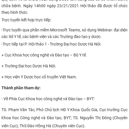
chữa bệnh. Ngày 14h00 ngày 23/21/2021 Hội thảo đã được tổ chức
CỰU NGƯỜI HỌC
theo hình thức
Trực tuyến kết hợp trực tiếp:
-
Trực tuyến qua phần mềm Microsoft Teams, sử dụng Webinar: đại diện
các Sở Y tế, các bệnh viện và các Trường đào tạo y dược.
-
Trực tiếp tại P. Hội thảo 1 - Trường Đại học Dược Hà Nội:
+ Cục Khoa học công nghệ và Đào tạo – Bộ Y tế.
+ Trường Đại học Dược Hà Nội.
+ Học
v
iện Y Dược học cổ truyền Việt Nam.
Thành phần tham dự:
- Về Phía Cục Khoa học công nghệ và Đào tạo – BYT:
TS. Phạm Văn Tác, Phó Chủ tịch HĐ Y Khoa Quốc Gia, Cục trưởng Cục
Khoa học Công nghệ và Đào tạo, BYT; TS. Nguyễn Thị Đông (Chuyên
viên Cục); ThS Đào Hồng Hà (Chuyên viên Cục).