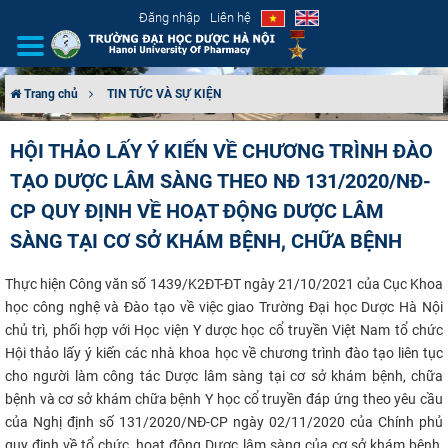
Đăng nhập
Liên hệ
Trang chủ
TIN TỨC VÀ SỰ KIỆN
GIỚI THIỆU
HỘI THẢO LẤY Ý KIẾN VỀ CHƯƠNG TRÌNH ĐÀO
TẠO DƯỢC LÂM SÀNG THEO NĐ 131/2020/NĐ-
CƠ CẤU TỔ CHỨC
CP QUY ĐỊNH VỀ HOẠT ĐỘNG DƯỢC LÂM
TUYỂN SINH
SÀNG TẠI CƠ SỞ KHÁM BỆNH, CHỮA BỆNH
ĐÀO TẠO
Thực hiện Công văn số 1439/K2ĐT-ĐT ngày 21/10/2021 của Cục Khoa
học công nghệ và Đào tạo về việc giao Trường Đại học Dược Hà Nội
ĐẢM BẢO CHẤT LƯỢNG
chủ trì, phối hợp với Học viện Y dược học cổ truyền Việt Nam tổ chức
Hội thảo lấy ý kiến các nhà khoa học về chương trình đào tạo liên tục
KHOA HỌC CÔNG NGHỆ
cho người làm công tác Dược lâm sàng tại cơ sở khám bệnh, chữa
bệnh và cơ sở khám chữa bệnh Y học cổ truyền đáp ứng theo yêu cầu
của Nghị định số 131/2020/NĐ-CP ngày 02/11/2020 của Chính phủ
HTQT
quy định về tổ chức, hoạt động Dược lâm sàng của cơ sở khám bệnh,