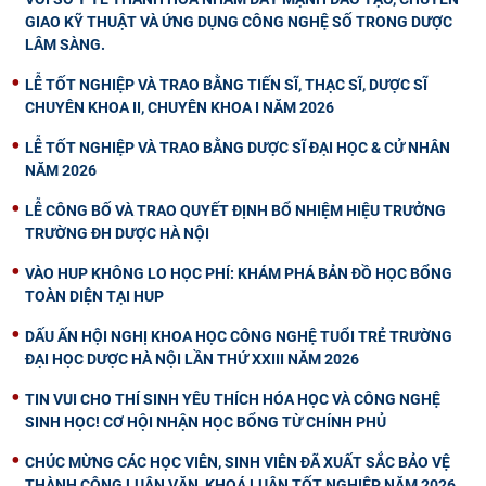
GIAO KỸ THUẬT VÀ ỨNG DỤNG CÔNG NGHỆ SỐ TRONG DƯỢC
LÂM SÀNG.
LỄ TỐT NGHIỆP VÀ TRAO BẰNG TIẾN SĨ, THẠC SĨ, DƯỢC SĨ
CHUYÊN KHOA II, CHUYÊN KHOA I NĂM 2026
LỄ TỐT NGHIỆP VÀ TRAO BẰNG DƯỢC SĨ ĐẠI HỌC & CỬ NHÂN
NĂM 2026
LỄ CÔNG BỐ VÀ TRAO QUYẾT ĐỊNH BỔ NHIỆM HIỆU TRƯỞNG
TRƯỜNG ĐH DƯỢC HÀ NỘI
VÀO HUP KHÔNG LO HỌC PHÍ: KHÁM PHÁ BẢN ĐỒ HỌC BỔNG
TOÀN DIỆN TẠI HUP
DẤU ẤN HỘI NGHỊ KHOA HỌC CÔNG NGHỆ TUỔI TRẺ TRƯỜNG
ĐẠI HỌC DƯỢC HÀ NỘI LẦN THỨ XXIII NĂM 2026
TIN VUI CHO THÍ SINH YÊU THÍCH HÓA HỌC VÀ CÔNG NGHỆ
SINH HỌC! CƠ HỘI NHẬN HỌC BỔNG TỪ CHÍNH PHỦ
CHÚC MỪNG CÁC HỌC VIÊN, SINH VIÊN ĐÃ XUẤT SẮC BẢO VỆ
THÀNH CÔNG LUẬN VĂN, KHOÁ LUẬN TỐT NGHIỆP NĂM 2026