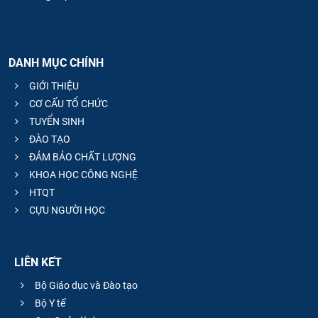
DANH MỤC CHÍNH
GIỚI THIỆU
CƠ CẤU TỔ CHỨC
TUYỂN SINH
ĐÀO TẠO
ĐẢM BẢO CHẤT LƯỢNG
KHOA HỌC CÔNG NGHỆ
HTQT
CỰU NGƯỜI HỌC
LIÊN KẾT
Bộ Giáo dục và Đào tạo
Bộ Y tế