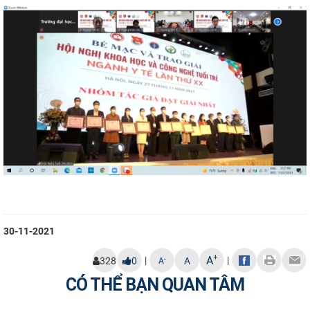
30-11-2021
+
A
|
|
-
328
0
A
A
CÓ THỂ BẠN QUAN TÂM