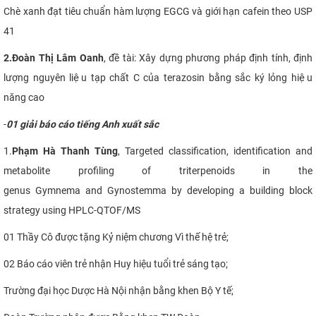
Chè xanh đạt tiêu chuẩn hàm lượng EGCG và giới hạn cafein theo USP
41
2.
Đoàn Thị Lâm Oanh
, đề tài:
Xây dựng phương pháp định tính, định
lượng nguyên liệu tạp chất C của terazosin bằng sắc ký lỏng hiệu
năng cao
-
01 giải báo cáo tiếng Anh xuất sắc
1.
Phạm Hà Thanh Tùng
,
Targeted classification, identification and
metabolite profiling of triterpenoids in the
genus Gymnema and Gynostemma by developing a building block
strategy using HPLC-QTOF/MS
01 Thầy Cô được tặng Kỷ niệm chương Vì thế hệ trẻ;
02 Báo cáo viên trẻ nhận Huy hiệu tuổi trẻ sáng tạo;
Trường đại học Dược Hà Nội nhận bằng khen Bộ Y tế;