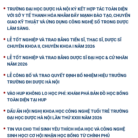
TRƯỜNG ĐẠI HỌC DƯỢC HÀ NỘI KÝ KẾT HỢP TÁC TOÀN DIỆN
VỚI SỞ Y TẾ THANH HÓA NHẰM ĐẨY MẠNH ĐÀO TẠO, CHUYỂN
GIAO KỸ THUẬT VÀ ỨNG DỤNG CÔNG NGHỆ SỐ TRONG DƯỢC
LÂM SÀNG.
LỄ TỐT NGHIỆP VÀ TRAO BẰNG TIẾN SĨ, THẠC SĨ, DƯỢC SĨ
CHUYÊN KHOA II, CHUYÊN KHOA I NĂM 2026
LỄ TỐT NGHIỆP VÀ TRAO BẰNG DƯỢC SĨ ĐẠI HỌC & CỬ NHÂN
NĂM 2026
LỄ CÔNG BỐ VÀ TRAO QUYẾT ĐỊNH BỔ NHIỆM HIỆU TRƯỞNG
TRƯỜNG ĐH DƯỢC HÀ NỘI
VÀO HUP KHÔNG LO HỌC PHÍ: KHÁM PHÁ BẢN ĐỒ HỌC BỔNG
TOÀN DIỆN TẠI HUP
DẤU ẤN HỘI NGHỊ KHOA HỌC CÔNG NGHỆ TUỔI TRẺ TRƯỜNG
ĐẠI HỌC DƯỢC HÀ NỘI LẦN THỨ XXIII NĂM 2026
TIN VUI CHO THÍ SINH YÊU THÍCH HÓA HỌC VÀ CÔNG NGHỆ
SINH HỌC! CƠ HỘI NHẬN HỌC BỔNG TỪ CHÍNH PHỦ