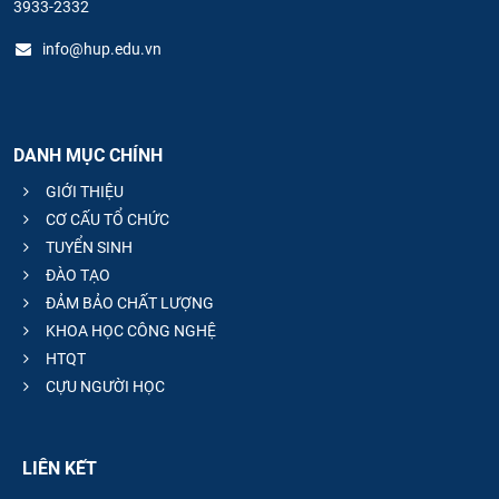
3933-2332
info@hup.edu.vn
DANH MỤC CHÍNH
GIỚI THIỆU
CƠ CẤU TỔ CHỨC
TUYỂN SINH
ĐÀO TẠO
ĐẢM BẢO CHẤT LƯỢNG
KHOA HỌC CÔNG NGHỆ
HTQT
CỰU NGƯỜI HỌC
LIÊN KẾT