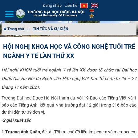
Đăng nhập
Liên hệ
Trang chủ
TIN TỨC VÀ SỰ KIỆN
GIỚI THIỆU
HỘI NGHỊ KHOA HỌC VÀ CÔNG NGHỆ TUỔI TRẺ
NGÀNH Y TẾ LẦN THỨ XX
CƠ CẤU TỔ CHỨC
TUYỂN SINH
Hội nghị KHCN tuổi trẻ ngành Y tế lần XX được tổ chức tại Đại học
Quốc Gia Hà Nội do Bệnh viện Hữu nghị Việt Đức tổ chức từ 25 – 27
ĐÀO TẠO
tháng 11 năm 2021.​​
Trường Đại học Dược Hà Nội tham dự với 19 Báo cáo Tiếng Việt và 1
ĐẢM BẢO CHẤT LƯỢNG
báo cáo Tiếng Anh, kết quả Nhà trường đạt 12 giải trong 316 báo cáo
dự thi đến từ 39 đơn vị.
KHOA HỌC CÔNG NGHỆ
-
2 giải xuất sắc
HTQT
1.
Trương Anh Quân
, đề tài:
Tối ưu chế độ liều imipenem và meropenem