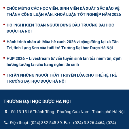
CHÚC MỪNG CÁC HỌC VIÊN, SINH VIÊN ĐÃ XUẤT SẮC BẢO VỆ
THÀNH CÔNG LUẬN VĂN, KHOÁ LUẬN TỐT NGHIỆP NĂM 2026
HỘI NGHỊ KIỆN TOÀN NGƯỜI ĐỨNG ĐẦU TRƯỜNG ĐẠI HỌC
DƯỢC HÀ NỘI
Hành trình nhân ái: Mùa hè xanh 2026 vì cộng đồng tại xã Tân
Tri, tỉnh Lạng Sơn của tuổi trẻ Trường Đại học Dược Hà Nội
HUP 2026 – Livestream tư vấn tuyển sinh lan tỏa niềm tin, định
hướng tương lai cho hàng nghìn thí sinh
TRI ÂN NHỮNG NGƯỜI THẦY TRUYỀN LỬA CHO THẾ HỆ TRẺ
TRƯỜNG ĐẠI HỌC DƯỢC HÀ NỘI
TRƯỜNG ĐẠI HỌC DƯỢC HÀ NỘI
Số 13-15 Lê Thánh Tông - Phường Cửa Nam - Thành phố Hà Nội
Điện thoại : (024) 382-545-39. Fax : (024) 3.826-4464, (024)