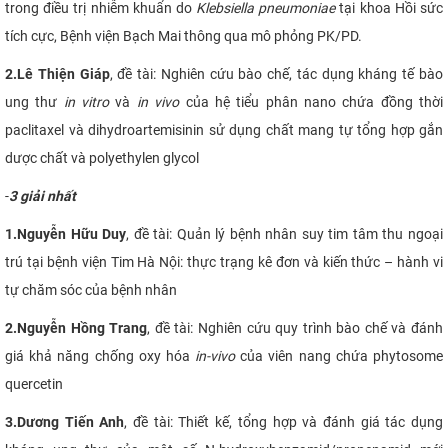
trong điều trị nhiễm khuẩn do
Klebsiella pneumoniae
tại khoa Hồi sức
CỰU NGƯỜI HỌC
tích cực, Bệnh viện Bạch Mai thông qua mô phỏng PK/PD.
2.
Lê Thiện Giáp
, đề tài:
Nghiên cứu bào chế, tác dụng kháng tế bào
ung thư
in vitro
và
in vivo
của hệ tiểu phân nano chứa đồng thời
paclitaxel và dihydroartemisinin sử dụng chất mang tự tổng hợp gắn
dược chất và polyethylen glycol
-
3 giải nhất
1.
Nguyễn Hữu Duy
, đề tài: Quản lý bệnh nhân suy tim tâm thu ngoại
trú tại bệnh viện Tim Hà Nội: thực trạng kê đơn và kiến thức – hành vi
tự chăm sóc của bệnh nhân
2.
Nguyễn Hồng Trang
,
đề tài: Nghiên cứu quy trình bào chế và đánh
giá khả năng chống oxy hóa
in-vivo
của viên nang chứa phytosome
quercetin
3.
Dương Tiến Anh
, đề tài:
Thiết kế, tổng hợp và đánh giá tác dụng