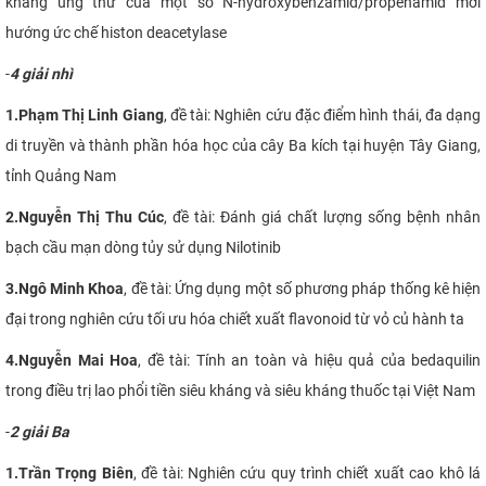
kháng ung thư của một số N-hydroxybenzamid/propenamid mới
hướng ức chế histon deacetylase
-
4 giải nhì
1.
Phạm Thị Linh Giang
, đề tài:
Nghiên cứu đặc điểm hình thái, đa dạng
di truyền và thành phần hóa học của cây Ba kích tại huyện Tây Giang,
tỉnh Quảng Nam
2.
Nguyễn Thị Thu Cúc
, đề tài:
Đánh giá chất lượng sống bệnh nhân
bạch cầu mạn dòng tủy sử dụng Nilotinib
3.
Ngô Minh Khoa
, đề tài:
Ứng dụng một số phương pháp thống kê hiện
đại trong nghiên cứu tối ưu hóa chiết xuất flavonoid từ vỏ củ hành ta
4.
Nguyễn Mai Hoa
, đề tài:
Tính an toàn và hiệu quả của bedaquilin
trong điều trị lao phổi tiền siêu kháng và siêu kháng thuốc tại Việt Nam
-
2 giải Ba
1.
Trần Trọng Biên
, đề tài:
Nghiên cứu quy trình chiết xuất cao khô lá