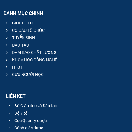
DANH MỤC CHÍNH
GIỚI THIỆU
CƠ CẤU TỔ CHỨC
TUYỂN SINH
ĐÀO TẠO
ĐẢM BẢO CHẤT LƯỢNG
KHOA HỌC CÔNG NGHỆ
HTQT
CỰU NGƯỜI HỌC
LIÊN KẾT
Bộ Giáo dục và Đào tạo
Bộ Y tế
Cục Quản lý dược
Cảnh giác dược