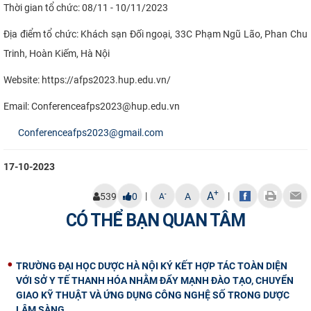
Thời gian tổ chức: 08/11 - 10/11/2023
Địa điểm tổ chức: Khách sạn Đối ngoại, 33C Phạm Ngũ Lão, Phan Chu
Trinh, Hoàn Kiếm, Hà Nội
Website: https://afps2023.hup.edu.vn/
Email: Conferenceafps2023@hup.edu.vn
Conferenceafps2023@gmail.com
17-10-2023
+
A
|
|
-
539
0
A
A
CÓ THỂ BẠN QUAN TÂM
TRƯỜNG ĐẠI HỌC DƯỢC HÀ NỘI KÝ KẾT HỢP TÁC TOÀN DIỆN
VỚI SỞ Y TẾ THANH HÓA NHẰM ĐẨY MẠNH ĐÀO TẠO, CHUYỂN
GIAO KỸ THUẬT VÀ ỨNG DỤNG CÔNG NGHỆ SỐ TRONG DƯỢC
LÂM SÀNG.