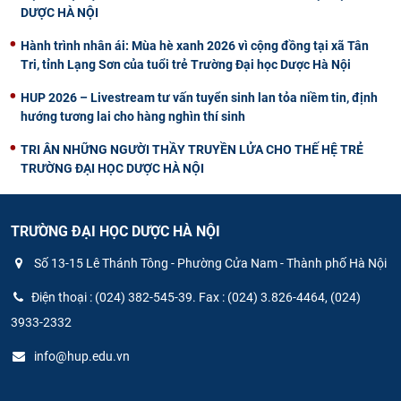
DƯỢC HÀ NỘI
Hành trình nhân ái: Mùa hè xanh 2026 vì cộng đồng tại xã Tân
Tri, tỉnh Lạng Sơn của tuổi trẻ Trường Đại học Dược Hà Nội
HUP 2026 – Livestream tư vấn tuyển sinh lan tỏa niềm tin, định
hướng tương lai cho hàng nghìn thí sinh
TRI ÂN NHỮNG NGƯỜI THẦY TRUYỀN LỬA CHO THẾ HỆ TRẺ
TRƯỜNG ĐẠI HỌC DƯỢC HÀ NỘI
TRƯỜNG ĐẠI HỌC DƯỢC HÀ NỘI
Số 13-15 Lê Thánh Tông - Phường Cửa Nam - Thành phố Hà Nội
Điện thoại : (024) 382-545-39. Fax : (024) 3.826-4464, (024)
3933-2332
info@hup.edu.vn