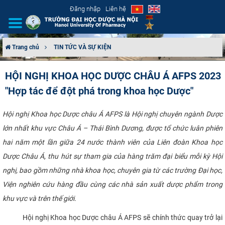
Đăng nhập
Liên hệ
Trang chủ
TIN TỨC VÀ SỰ KIỆN
GIỚI THIỆU
HỘI NGHỊ KHOA HỌC DƯỢC CHÂU Á AFPS 2023
"Hợp tác để đột phá trong khoa học Dược"
CƠ CẤU TỔ CHỨC
TUYỂN SINH
Hội nghị Khoa học Dược châu Á AFPS là Hội nghị chuyên ngành Dược
lớn nhất khu vực Châu Á – Thái Bình Dương, được tổ chức luân phiên
ĐÀO TẠO
hai năm một lần giữa 24 nước thành viên của Liên đoàn Khoa học
Dược Châu Á, thu hút sự tham gia của hàng trăm đại biểu mỗi kỳ Hội
ĐẢM BẢO CHẤT LƯỢNG
nghị, bao gồm những nhà khoa học, chuyên gia từ các trường Đại học,
Viện nghiên cứu hàng đầu cùng các nhà sản xuất dược phẩm trong
KHOA HỌC CÔNG NGHỆ
khu vực và trên thế giới.
HTQT
Hội nghị Khoa học Dược châu Á AFPS sẽ chính thức quay trở lại