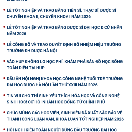
LỄ TỐT NGHIỆP VÀ TRAO BẰNG TIẾN SĨ, THẠC SĨ, DƯỢC SĨ
CHUYÊN KHOA II, CHUYÊN KHOA I NĂM 2026
LỄ TỐT NGHIỆP VÀ TRAO BẰNG DƯỢC SĨ ĐẠI HỌC & CỬ NHÂN
NĂM 2026
LỄ CÔNG BỐ VÀ TRAO QUYẾT ĐỊNH BỔ NHIỆM HIỆU TRƯỞNG
TRƯỜNG ĐH DƯỢC HÀ NỘI
VÀO HUP KHÔNG LO HỌC PHÍ: KHÁM PHÁ BẢN ĐỒ HỌC BỔNG
TOÀN DIỆN TẠI HUP
DẤU ẤN HỘI NGHỊ KHOA HỌC CÔNG NGHỆ TUỔI TRẺ TRƯỜNG
ĐẠI HỌC DƯỢC HÀ NỘI LẦN THỨ XXIII NĂM 2026
TIN VUI CHO THÍ SINH YÊU THÍCH HÓA HỌC VÀ CÔNG NGHỆ
SINH HỌC! CƠ HỘI NHẬN HỌC BỔNG TỪ CHÍNH PHỦ
CHÚC MỪNG CÁC HỌC VIÊN, SINH VIÊN ĐÃ XUẤT SẮC BẢO VỆ
THÀNH CÔNG LUẬN VĂN, KHOÁ LUẬN TỐT NGHIỆP NĂM 2026
HỘI NGHỊ KIỆN TOÀN NGƯỜI ĐỨNG ĐẦU TRƯỜNG ĐẠI HỌC