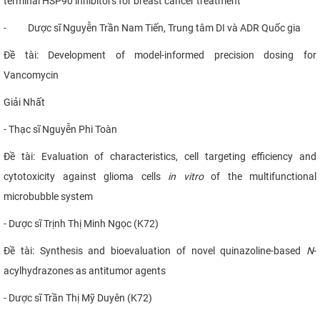
terminal HSP90 inhibitors for breast cancer treatment”
-
Dược sĩ Nguyễn Trần Nam Tiến, Trung tâm DI và ADR Quốc gia
Đề tài: Development of model-informed precision dosing for
Vancomycin
Giải Nhất
- Thạc sĩ Nguyễn Phi Toàn
Đề tài: Evaluation of characteristics, cell targeting efficiency and
cytotoxicity against glioma cells
in vitro
of the multifunctional
microbubble system
- Dược sĩ Trịnh Thị Minh Ngọc (K72)
Đề tài: Synthesis and bioevaluation of novel quinazoline-based
N
-
acylhydrazones as antitumor agents
- Dược sĩ Trần Thị Mỹ Duyên (K72)