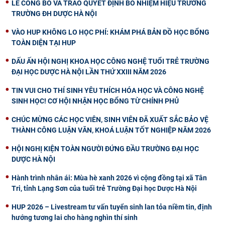
LỄ CÔNG BỐ VÀ TRAO QUYẾT ĐỊNH BỔ NHIỆM HIỆU TRƯỞNG
TRƯỜNG ĐH DƯỢC HÀ NỘI
VÀO HUP KHÔNG LO HỌC PHÍ: KHÁM PHÁ BẢN ĐỒ HỌC BỔNG
TOÀN DIỆN TẠI HUP
DẤU ẤN HỘI NGHỊ KHOA HỌC CÔNG NGHỆ TUỔI TRẺ TRƯỜNG
ĐẠI HỌC DƯỢC HÀ NỘI LẦN THỨ XXIII NĂM 2026
TIN VUI CHO THÍ SINH YÊU THÍCH HÓA HỌC VÀ CÔNG NGHỆ
SINH HỌC! CƠ HỘI NHẬN HỌC BỔNG TỪ CHÍNH PHỦ
CHÚC MỪNG CÁC HỌC VIÊN, SINH VIÊN ĐÃ XUẤT SẮC BẢO VỆ
THÀNH CÔNG LUẬN VĂN, KHOÁ LUẬN TỐT NGHIỆP NĂM 2026
HỘI NGHỊ KIỆN TOÀN NGƯỜI ĐỨNG ĐẦU TRƯỜNG ĐẠI HỌC
DƯỢC HÀ NỘI
Hành trình nhân ái: Mùa hè xanh 2026 vì cộng đồng tại xã Tân
Tri, tỉnh Lạng Sơn của tuổi trẻ Trường Đại học Dược Hà Nội
HUP 2026 – Livestream tư vấn tuyển sinh lan tỏa niềm tin, định
hướng tương lai cho hàng nghìn thí sinh