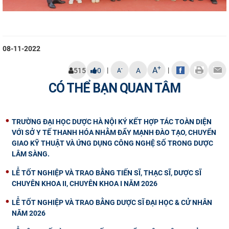
08-11-2022
+
A
|
|
-
515
0
A
A
CÓ THỂ BẠN QUAN TÂM
TRƯỜNG ĐẠI HỌC DƯỢC HÀ NỘI KÝ KẾT HỢP TÁC TOÀN DIỆN
VỚI SỞ Y TẾ THANH HÓA NHẰM ĐẨY MẠNH ĐÀO TẠO, CHUYỂN
GIAO KỸ THUẬT VÀ ỨNG DỤNG CÔNG NGHỆ SỐ TRONG DƯỢC
LÂM SÀNG.
LỄ TỐT NGHIỆP VÀ TRAO BẰNG TIẾN SĨ, THẠC SĨ, DƯỢC SĨ
CHUYÊN KHOA II, CHUYÊN KHOA I NĂM 2026
LỄ TỐT NGHIỆP VÀ TRAO BẰNG DƯỢC SĨ ĐẠI HỌC & CỬ NHÂN
NĂM 2026