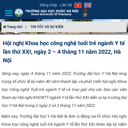
Đăng nhập
Liên hệ
Trang chủ
TIN TỨC VÀ SỰ KIỆN
GIỚI THIỆU
Hội nghị Khoa học công nghệ tuổi trẻ ngành Y tế
lần thứ XXI, ngày 2 – 4 tháng 11 năm 2022, Hà
CƠ CẤU TỔ CHỨC
Nội
TUYỂN SINH
Sáng nay, ngày 4 tháng 11 năm 2022, Trường đại học Y Hà Nội long
ĐÀO TẠO
trọng tổ chức lễ kỷ niệm 40 năm thành lập và phát triển hội nghị Khoa
học Công nghệ Tuổi trẻ ngành Y tế và trao giải cho các báo cáo viên
ĐẢM BẢO CHẤT LƯỢNG
tham dự Hội nghị KHCNTT ngành Y tế lần thứ XXI diễn ra tại trường Đại
học Y Hà Nội trong 2 ngày 2 và 3 tháng 11 năm 2022.
KHOA HỌC CÔNG NGHỆ
Năm nay, Trường đại học Y Hà Nội là đơn vị đăng cai tổ chức Hội nghị
HTQT
Khoa học công nghệ tuổi trẻ ngành Y tế lần thứ XXI nhân dịp kỷ niệm