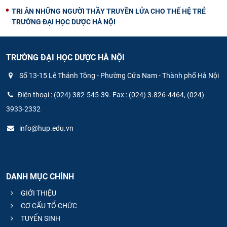
TRI ÂN NHỮNG NGƯỜI THẦY TRUYỀN LỬA CHO THẾ HỆ TRẺ
TRƯỜNG ĐẠI HỌC DƯỢC HÀ NỘI
TRƯỜNG ĐẠI HỌC DƯỢC HÀ NỘI
Số 13-15 Lê Thánh Tông - Phường Cửa Nam - Thành phố Hà Nội
Điện thoại : (024) 382-545-39. Fax : (024) 3.826-4464, (024)
3933-2332
info@hup.edu.vn
DANH MỤC CHÍNH
GIỚI THIỆU
CƠ CẤU TỔ CHỨC
TUYỂN SINH