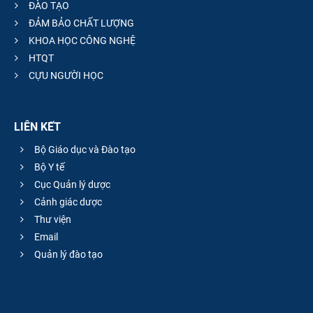
ĐÀO TẠO
ĐẢM BẢO CHẤT LƯỢNG
KHOA HỌC CÔNG NGHỆ
HTQT
CỰU NGƯỜI HỌC
LIÊN KẾT
Bộ Giáo dục và Đào tạo
Bộ Y tế
Cục Quản lý dược
Cảnh giác dược
Thư viện
Email
Quản lý đào tạo