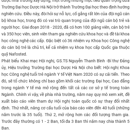
được nhà trường xây dựng, một trong những mục tiêu quan trọng đưa
Trường Đại học Dược Hà Nội trở thành Trường Đại học theo định hướng
nghiên cứu. Điều này, đòi hỏi sự nỗ lực, cố gắng rất lớn của đội ngũ cán
bộ khoa học, trong đó có vai trò quan trọng của đội ngũ cán bộ trẻ và
người học. Giai đoạn 2018 - 2020, đã có hơn 100 giảng viên, cán bộ trẻ
và 350 học viên, sinh viên tham gia nghiên cứu khoa học và đề tài khoa
học công nghệ các cấp. Đặc biệt có 36 nhiệm vụ Khoa học Công nghệ
do cán bộ trẻ là chủ trì, kể cả nhiệm vụ khoa học cấp Quốc gia thuộc
quỹ Nafosted.
Phát biểu Khai mạc Hội nghị, GS.TS Nguyễn Thanh Bình -Bí thư Đảng
ủy, Hiệu trưởng Trường Đại học Dược Hà Nội cho biết: Hội nghị Khoa
học Công nghệ tuổi trẻ ngành Y tế Việt Nam 2020 có sự cải tiến. Theo
đó, sẽ tổ chức không chỉ bao gồm khối các trường Đại học, Cao đẳng
trong ngành Y tế mà mở rộng đến tất cả các cơ sở y tế trong toàn
Ngành. Chính vì vậy, về phía nhà trường, năm nay quy mô xem xét, đề
xuất báo cáo viên tham dự Hội nghị toàn quốc có sự thay đổi nhất
định. Thứ nhất, nâng cơ cấu tuổi của báo cáo viên đến 40 tuổi (những
năm trước là 35 tuổi). Thứ 2, mở rộng hơn các đối tượng tham gia.
Trước đây thường có 1 - 2 Ban, tối đa 3 Ban thì năm nay chia thành 5
Ban.