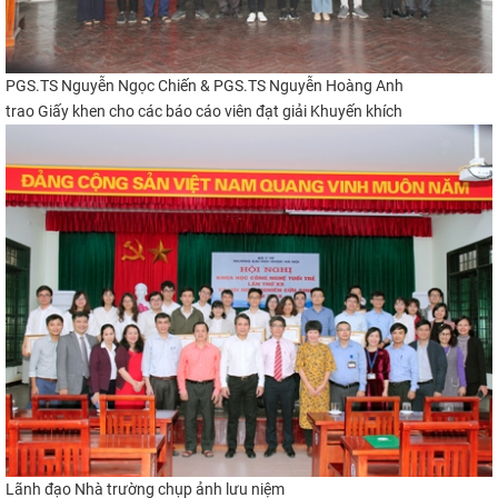
PGS.TS Nguyễn Ngọc Chiến & PGS.TS Nguyễn Hoàng Anh
trao Giấy khen cho các báo cáo viên đạt giải Khuyến khích
​
Lãnh đạo Nhà trường chụp ảnh lưu niệm