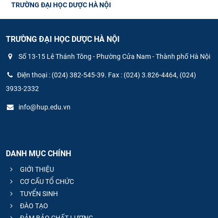
TRƯỜNG ĐẠI HỌC DƯỢC HÀ NỘI
TRƯỜNG ĐẠI HỌC DƯỢC HÀ NỘI
Số 13-15 Lê Thánh Tông - Phường Cửa Nam - Thành phố Hà Nội
Điện thoại : (024) 382-545-39. Fax : (024) 3.826-4464, (024)
3933-2332
info@hup.edu.vn
DANH MỤC CHÍNH
GIỚI THIỆU
CƠ CẤU TỔ CHỨC
TUYỂN SINH
ĐÀO TẠO