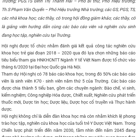
Trường; PGS.TS Đinh Thị Thanh Hải – Phó Bí thư, Phó Hiệu trưởng;
CỰU NGƯỜI HỌC
Th.S Phạm Văn Quyến – Phó Hiệu trưởng Nhà trường; các GS, PGS, TS,
các nhà khoa học; các thầy, cô trong hội đồng giám khảo; các thầy, cô
là giảng viên hướng dẫn cùng các báo cáo viên và nghiên cứu sinh
đang học tập, nghiên cứu tại Trường.​
Hội nghị được tổ chức nhằm đánh giá kết quả công tác nghiên cứu
khoa học trẻ giai đoạn 2018 – 2020 qua đó lựa chọn những báo cáo
tiêu biểu tham gia HNKHCNTT Ngành Y tế Việt Nam được tổ chức vào
tháng 6/2020 tại Đại học Quốc gia Hà Nội.
Tham dự Hội nghị có 78 báo cáo khoa học, trong đó 50% các báo cáo
viên là sinh viên K70 - sinh viên năm thứ 5 của Trường. Các báo cáo
được chia thành 5 tiểu ban, gồm các chuyên ngành: Bào chế, vi sinh,
kiểm nghiệm; Công nghiệp Hóa dược, Chiết xuất; Nghiên cứu phát triển
thuốc mới, Dược tin học; Dược liệu, Dược học cổ truyền và Thực hành
dược.
Hội nghị không chỉ là diễn đàn khoa học mà còn nhằm khích lệ phong
trào học tập, nghiên cứu khoa học của tuổi trẻ Y Dược Việt Nam. Trong
Chiến lược phát triển đến năm 2030, tầm nhìn đến năm 2045 đang