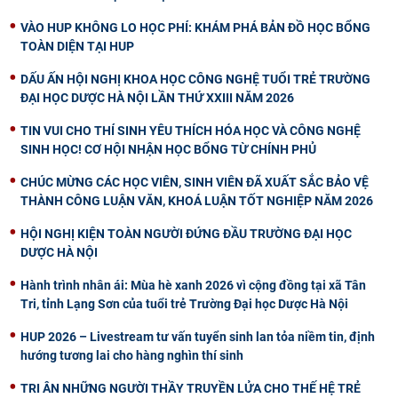
VÀO HUP KHÔNG LO HỌC PHÍ: KHÁM PHÁ BẢN ĐỒ HỌC BỔNG
TOÀN DIỆN TẠI HUP
DẤU ẤN HỘI NGHỊ KHOA HỌC CÔNG NGHỆ TUỔI TRẺ TRƯỜNG
ĐẠI HỌC DƯỢC HÀ NỘI LẦN THỨ XXIII NĂM 2026
TIN VUI CHO THÍ SINH YÊU THÍCH HÓA HỌC VÀ CÔNG NGHỆ
SINH HỌC! CƠ HỘI NHẬN HỌC BỔNG TỪ CHÍNH PHỦ
CHÚC MỪNG CÁC HỌC VIÊN, SINH VIÊN ĐÃ XUẤT SẮC BẢO VỆ
THÀNH CÔNG LUẬN VĂN, KHOÁ LUẬN TỐT NGHIỆP NĂM 2026
HỘI NGHỊ KIỆN TOÀN NGƯỜI ĐỨNG ĐẦU TRƯỜNG ĐẠI HỌC
DƯỢC HÀ NỘI
Hành trình nhân ái: Mùa hè xanh 2026 vì cộng đồng tại xã Tân
Tri, tỉnh Lạng Sơn của tuổi trẻ Trường Đại học Dược Hà Nội
HUP 2026 – Livestream tư vấn tuyển sinh lan tỏa niềm tin, định
hướng tương lai cho hàng nghìn thí sinh
TRI ÂN NHỮNG NGƯỜI THẦY TRUYỀN LỬA CHO THẾ HỆ TRẺ