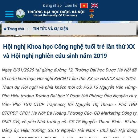
Đăng nhập
Liên hệ
Trang chủ
TIN TỨC VÀ SỰ KIỆN
GIỚI THIỆU
Hội nghị Khoa học Công nghệ tuổi trẻ lần thứ XX
và Hội nghị nghiên cứu sinh năm 2019
CƠ CẤU TỔ CHỨC
TUYỂN SINH
Ngày 8/01/2020 tại giảng đường 12, Trường Đại học Dược Hà Nội đã
tổ chức khai mạc Hội nghị KHCNTT lần thứ XX và HNNCS năm 2019.
ĐÀO TẠO
Tham dự Hội nghị về phía khách mời có: PGS.TS Nguyễn Văn Hùng-
Phó Hiệu trưởng Trường Đại học Y Dược Hải Phòng; Ông Nguyễn Huy
ĐẢM BẢO CHẤT LƯỢNG
Văn- Phó TGĐ CTCP Traphaco; Bà Nguyễn Thị Thoan - Phó TGĐ
CTCPDP CPC1 Hà Nội; Bà Hoàng Phương Cúc- GĐ Marketing Công ty
KHOA HỌC CÔNG NGHỆ
DMP CVI; về phía Nhà trường có: GS.TS Nguyễn Thanh Bình - Bí thư
HTQT
Đảng ủy, Hiệu trưởng; GS.TS Nguyễn Hải Nam - Chủ tịch Hội đồng