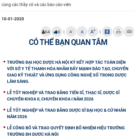
cùng các thầy
cô
và
các
báo cáo viên
10-01-2020
+
A
|
|
-
64
0
A
A
CÓ THỂ BẠN QUAN TÂM
TRƯỜNG ĐẠI HỌC DƯỢC HÀ NỘI KÝ KẾT HỢP TÁC TOÀN DIỆN
VỚI SỞ Y TẾ THANH HÓA NHẰM ĐẨY MẠNH ĐÀO TẠO, CHUYỂN
GIAO KỸ THUẬT VÀ ỨNG DỤNG CÔNG NGHỆ SỐ TRONG DƯỢC
LÂM SÀNG.
LỄ TỐT NGHIỆP VÀ TRAO BẰNG TIẾN SĨ, THẠC SĨ, DƯỢC SĨ
CHUYÊN KHOA II, CHUYÊN KHOA I NĂM 2026
LỄ TỐT NGHIỆP VÀ TRAO BẰNG DƯỢC SĨ ĐẠI HỌC & CỬ NHÂN
NĂM 2026
LỄ CÔNG BỐ VÀ TRAO QUYẾT ĐỊNH BỔ NHIỆM HIỆU TRƯỞNG
TRƯỜNG ĐH DƯỢC HÀ NỘI