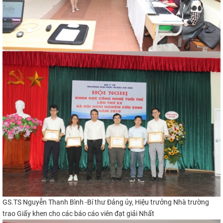
GS.TS Nguyễn Thanh Bình -Bí thư Đảng ủy, Hiệu trưởng Nhà trường
trao Giấy khen cho các báo cáo viên đạt giải N
hất