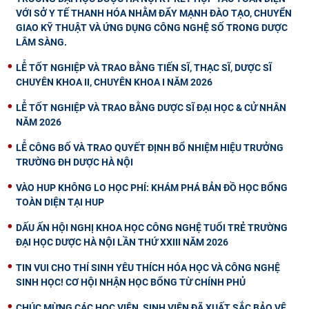
VỚI SỞ Y TẾ THANH HÓA NHẰM ĐẨY MẠNH ĐÀO TẠO, CHUYỂN
GIAO KỸ THUẬT VÀ ỨNG DỤNG CÔNG NGHỆ SỐ TRONG DƯỢC
LÂM SÀNG.
LỄ TỐT NGHIỆP VÀ TRAO BẰNG TIẾN SĨ, THẠC SĨ, DƯỢC SĨ
CHUYÊN KHOA II, CHUYÊN KHOA I NĂM 2026
LỄ TỐT NGHIỆP VÀ TRAO BẰNG DƯỢC SĨ ĐẠI HỌC & CỬ NHÂN
NĂM 2026
LỄ CÔNG BỐ VÀ TRAO QUYẾT ĐỊNH BỔ NHIỆM HIỆU TRƯỞNG
TRƯỜNG ĐH DƯỢC HÀ NỘI
VÀO HUP KHÔNG LO HỌC PHÍ: KHÁM PHÁ BẢN ĐỒ HỌC BỔNG
TOÀN DIỆN TẠI HUP
DẤU ẤN HỘI NGHỊ KHOA HỌC CÔNG NGHỆ TUỔI TRẺ TRƯỜNG
ĐẠI HỌC DƯỢC HÀ NỘI LẦN THỨ XXIII NĂM 2026
TIN VUI CHO THÍ SINH YÊU THÍCH HÓA HỌC VÀ CÔNG NGHỆ
SINH HỌC! CƠ HỘI NHẬN HỌC BỔNG TỪ CHÍNH PHỦ
CHÚC MỪNG CÁC HỌC VIÊN, SINH VIÊN ĐÃ XUẤT SẮC BẢO VỆ