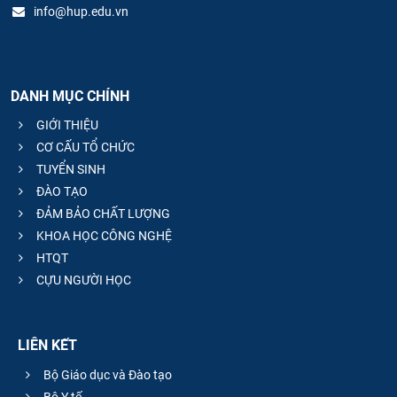
info@hup.edu.vn
DANH MỤC CHÍNH
GIỚI THIỆU
CƠ CẤU TỔ CHỨC
TUYỂN SINH
ĐÀO TẠO
ĐẢM BẢO CHẤT LƯỢNG
KHOA HỌC CÔNG NGHỆ
HTQT
CỰU NGƯỜI HỌC
LIÊN KẾT
Bộ Giáo dục và Đào tạo
Bộ Y tế