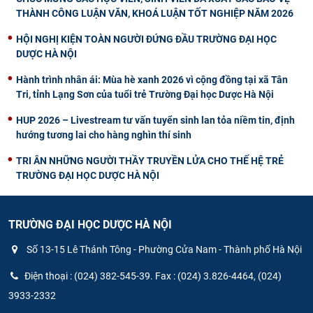
THÀNH CÔNG LUẬN VĂN, KHOÁ LUẬN TỐT NGHIỆP NĂM 2026
HỘI NGHỊ KIỆN TOÀN NGƯỜI ĐỨNG ĐẦU TRƯỜNG ĐẠI HỌC
DƯỢC HÀ NỘI
Hành trình nhân ái: Mùa hè xanh 2026 vì cộng đồng tại xã Tân
Tri, tỉnh Lạng Sơn của tuổi trẻ Trường Đại học Dược Hà Nội
HUP 2026 – Livestream tư vấn tuyển sinh lan tỏa niềm tin, định
hướng tương lai cho hàng nghìn thí sinh
TRI ÂN NHỮNG NGƯỜI THẦY TRUYỀN LỬA CHO THẾ HỆ TRẺ
TRƯỜNG ĐẠI HỌC DƯỢC HÀ NỘI
TRƯỜNG ĐẠI HỌC DƯỢC HÀ NỘI
Số 13-15 Lê Thánh Tông - Phường Cửa Nam - Thành phố Hà Nội
Điện thoại : (024) 382-545-39. Fax : (024) 3.826-4464, (024)
3933-2332