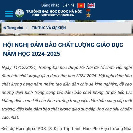
Đăng nhập
Liên hệ
Trang chủ
TIN TỨC VÀ SỰ KIỆN
GIỚI THIỆU
HỘI NGHỊ ĐẢM BẢO CHẤT LƯỢNG GIÁO DỤC
NĂM HỌC 2024-2025
CƠ CẤU TỔ CHỨC
TUYỂN SINH
Ngày 11/12/2024, Trường Đại học Dược Hà Nội đã tổ chức Hội nghị
đảm bảo chất lượng giáo dục năm học 2024-2025. Hội nghị đảm bảo
ĐÀO TẠO
chất lượng hàng năm nhằm tạo diễn đàn chia sẻ kinh nghiệm, đề cao
những điển hình trong công tác đảm bảo chất lượng từ đó tiếp tục
ĐẢM BẢO CHẤT LƯỢNG
khẳng định cam kết của Nhà trường trong việc đảm bảo cung cấp môi
trường, điều kiện đảm bảo chất lượng giáo dục đáp ứng các tiêu chuẩn
KHOA HỌC CÔNG NGHỆ
cao nhất.
HTQT
Đến dự Hội nghị có PGS.TS. Đinh Thị Thanh Hải - Phó Hiệu trưởng Nhà