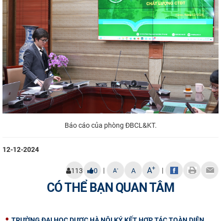
Báo cáo của phòng ĐBCL&KT.
12-12-2024
+
A
|
|
-
113
0
A
A
CÓ THỂ BẠN QUAN TÂM
TRƯỜNG ĐẠI HỌC DƯỢC HÀ NỘI KÝ KẾT HỢP TÁC TOÀN DIỆN